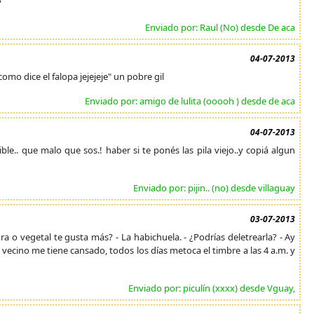
?
Enviado por: Raul (No) desde De aca
04-07-2013
como dice el falopa jejejeje" un pobre gil
Enviado por: amigo de lulita (ooooh ) desde de aca
04-07-2013
reible.. que malo que sos.! haber si te ponés las pila viejo..y copiá algun
Enviado por: pijin.. (no) desde villaguay
03-07-2013
a o vegetal te gusta más? - La habichuela. - ¿Podrías deletrearla? - Ay
 - Mi vecino me tiene cansado, todos los días metoca el timbre a las 4 a.m. y
Enviado por: piculín (xxxx) desde Vguay,