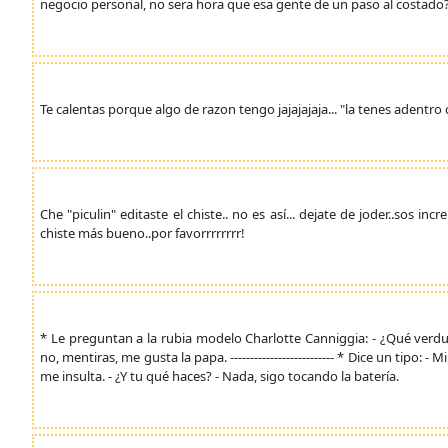
negocio personal, no sera hora que esa gente de un paso al costado
Te calentas porque algo de razon tengo jajajajaja... "la tenes adentro 
Che "piculin" editaste el chiste.. no es así... dejate de joder..sos inc
chiste más bueno..por favorrrrrrrr!
* Le preguntan a la rubia modelo Charlotte Canniggia: - ¿Qué verdur
no, mentiras, me gusta la papa. -------------------------- * Dice un tipo:
me insulta. - ¿Y tu qué haces? - Nada, sigo tocando la batería.