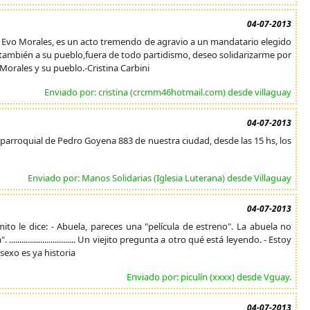
04-07-2013
ia Evo Morales, es un acto tremendo de agravio a un mandatario elegido
o también a su pueblo,fuera de todo partidismo, deseo solidarizarme por
Morales y su pueblo.-Cristina Carbini
Enviado por: cristina (crcmm46hotmail.com) desde villaguay
04-07-2013
ón parroquial de Pedro Goyena 883 de nuestra ciudad, desde las 15 hs, los
Enviado por: Manos Solidarias (Iglesia Luterana) desde Villaguay
04-07-2013
ito le dice: - Abuela, pareces una "película de estreno". La abuela no
........................... Un viejito pregunta a otro qué está leyendo. - Estoy
 sexo es ya historia
Enviado por: piculín (xxxx) desde Vguay.
04-07-2013