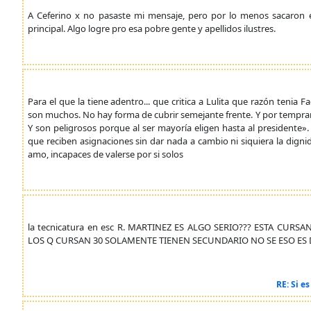
A Ceferino x no pasaste mi mensaje, pero por lo menos sacaron el
principal. Algo logre pro esa pobre gente y apellidos ilustres.
Para el que la tiene adentro... que critica a Lulita que razón teni
son muchos. No hay forma de cubrir semejante frente. Y por tempran
Y son peligrosos porque al ser mayoría eligen hasta al presidente». 
que reciben asignaciones sin dar nada a cambio ni siquiera la dig
amo, incapaces de valerse por si solos
la tecnicatura en esc R. MARTINEZ ES ALGO SERIO??? ESTA CU
LOS Q CURSAN 30 SOLAMENTE TIENEN SECUNDARIO NO SE ESO ES 
RE: Si e