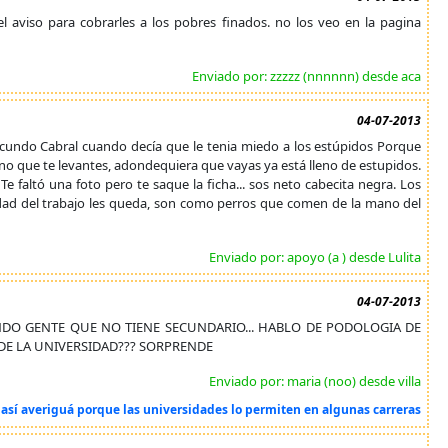
 aviso para cobrarles a los pobres finados. no los veo en la pagina
Enviado por: zzzzz (nnnnnn) desde aca
04-07-2013
a Facundo Cabral cuando decía que le tenia miedo a los estúpidos Porque
o que te levantes, adondequiera que vayas ya está lleno de estupidos.
Te faltó una foto pero te saque la ficha... sos neto cabecita negra. Los
nidad del trabajo les queda, son como perros que comen de la mano del
Enviado por: apoyo (a ) desde Lulita
04-07-2013
RSANDO GENTE QUE NO TIENE SECUNDARIO... HABLO DE PODOLOGIA DE
DE LA UNIVERSIDAD??? SORPRENDE
Enviado por: maria (noo) desde villa
s así averiguá porque las universidades lo permiten en algunas carreras