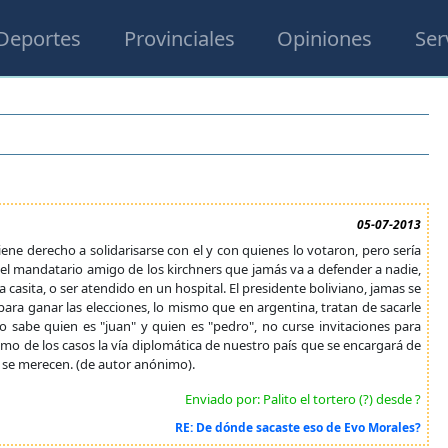
Deportes
Provinciales
Opiniones
Ser
05-07-2013
tiene derecho a solidarisarse con el y con quienes lo votaron, pero sería
el mandatario amigo de los kirchners que jamás va a defender a nadie,
 casita, o ser atendido en un hospital. El presidente boliviano, jamas se
ara ganar las elecciones, lo mismo que en argentina, tratan de sacarle
 sabe quien es "juan" y quien es "pedro", no curse invitaciones para
imo de los casos la vía diplomática de nuestro país que se encargará de
 se merecen. (de autor anónimo).
Enviado por: Palito el tortero (?) desde ?
RE: De dónde sacaste eso de Evo Morales?