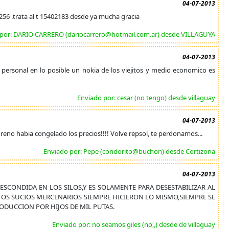
04-07-2013
256 .trata al t 15402183 desde ya mucha gracia
 por: DARIO CARRERO (dariocarrero@hotmail.com.ar) desde VILLAGUYA
04-07-2013
ea personal en lo posible un nokia de los viejitos y medio economico es
Enviado por: cesar (no tengo) desde villaguay
04-07-2013
eno habia congelado los precios!!!! Volve repsol, te perdonamos...
Enviado por: Pepe (condorito@buchon) desde Cortizona
04-07-2013
SCONDIDA EN LOS SILOS,Y ES SOLAMENTE PARA DESESTABILIZAR AL
OS SUCIOS MERCENARIOS SIEMPRE HICIERON LO MISMO,SIEMPRE SE
ODUCCION POR HIJOS DE MIL PUTAS.
Enviado por: no seamos giles (no,,) desde de villaguay