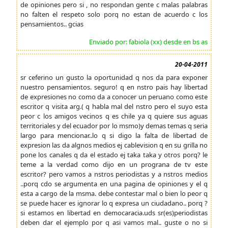
de opiniones pero si , no respondan gente c malas palabras
no falten el respeto solo porq no estan de acuerdo c los
pensamientos.. gcias
Enviado por: fabiola (xx) desde en bs as
20-04-2011
sr ceferino un gusto la oportunidad q nos da para exponer
nuestro pensamientos. seguro! q en nstro pais hay libertad
de expresiones no como da a conocer un peruano como este
escritor q visita arg.( q habla mal del nstro pero el suyo esta
peor c los amigos vecinos q es chile ya q quiere sus aguas
territoriales y del ecuador por lo msmo)y demas temas q seria
largo para mencionar..lo q si digo la falta de libertad de
expresion las da algnos medios ej cablevision q en su grilla no
pone los canales q da el estado ej taka taka y otros porq? le
teme a la verdad como dijo en un prograna de tv este
escritor? pero vamos a nstros periodistas y a nstros medios
..porq cdo se argumenta en una pagina de opiniones y el q
esta a cargo de la msma. debe contestar mal o bien lo peor q
se puede hacer es ignorar lo q expresa un ciudadano.. porq ?
si estamos en libertad en democaracia.uds sr(es)periodistas
deben dar el ejemplo por q asi vamos mal.. guste o no si