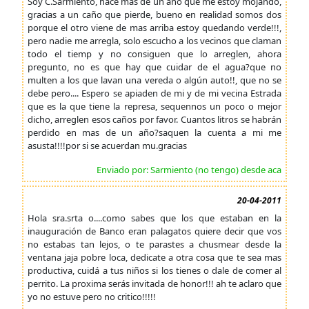
Soy C.Sarmiento, hace mas de un año que me estoy mojando,
gracias a un caño que pierde, bueno en realidad somos dos
porque el otro viene de mas arriba estoy quedando verde!!!,
pero nadie me arregla, solo escucho a los vecinos que claman
todo el tiemp y no consiguen que lo arreglen, ahora
pregunto, no es que hay que cuidar de el agua?que no
multen a los que lavan una vereda o algún auto!!, que no se
debe pero.... Espero se apiaden de mi y de mi vecina Estrada
que es la que tiene la represa, sequennos un poco o mejor
dicho, arreglen esos caños por favor. Cuantos litros se habrán
perdido en mas de un año?saquen la cuenta a mi me
asusta!!!!por si se acuerdan mu.gracias
Enviado por: Sarmiento (no tengo) desde aca
20-04-2011
Hola sra.srta o....como sabes que los que estaban en la
inauguración de Banco eran palagatos quiere decir que vos
no estabas tan lejos, o te parastes a chusmear desde la
ventana jaja pobre loca, dedicate a otra cosa que te sea mas
productiva, cuidá a tus niños si los tienes o dale de comer al
perrito. La proxima serás invitada de honor!!! ah te aclaro que
yo no estuve pero no critico!!!!!