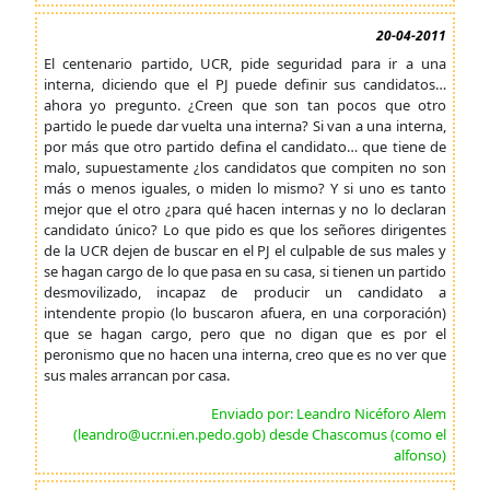
20-04-2011
El centenario partido, UCR, pide seguridad para ir a una
interna, diciendo que el PJ puede definir sus candidatos…
ahora yo pregunto. ¿Creen que son tan pocos que otro
partido le puede dar vuelta una interna? Si van a una interna,
por más que otro partido defina el candidato… que tiene de
malo, supuestamente ¿los candidatos que compiten no son
más o menos iguales, o miden lo mismo? Y si uno es tanto
mejor que el otro ¿para qué hacen internas y no lo declaran
candidato único? Lo que pido es que los señores dirigentes
de la UCR dejen de buscar en el PJ el culpable de sus males y
se hagan cargo de lo que pasa en su casa, si tienen un partido
desmovilizado, incapaz de producir un candidato a
intendente propio (lo buscaron afuera, en una corporación)
que se hagan cargo, pero que no digan que es por el
peronismo que no hacen una interna, creo que es no ver que
sus males arrancan por casa.
Enviado por: Leandro Nicéforo Alem
(leandro@ucr.ni.en.pedo.gob) desde Chascomus (como el
alfonso)