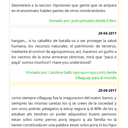
Desmerece a la seccion Opiniones que gente que se ampara
en el anonimato hablen pestes de otros nombrandolos.
Enviado por: josé (privado) desde E:Rios
20-04-2011
hargain.., si tu caballito de batalla va a ser proteger la salud
humana, los recursos naturales, el patrimonio de terceros,
mediante el control de agroquimicos, ect, hacenos un guiño a
los vecinos de la zona arroceras céntricas, mirá que "pacá o
payá" somos muchos!!! Have you understood?
Enviado por: Carolina Gallo (qui-qui-ri-qui.com) desde
Villaguay para el mundo
20-04-2011
como siempre villaguay fue la inaguracion del nuevo banco, y
siempres las mismas caretas los q se creen de la sociedad y
son unos pobres pelagatos q estoy segura q el 80% de los q
estaban ahi tendran un poder adquisitivo bueno peroooo
estan solos como perros porq seguro q ala familia no la
tienen constituida en una palabra estan solos porq ni los hijos