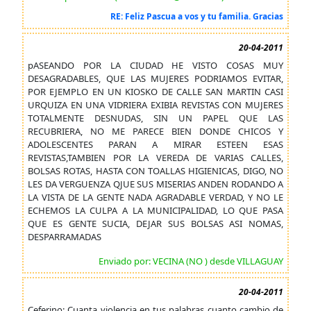
RE: Feliz Pascua a vos y tu familia. Gracias
20-04-2011
pASEANDO POR LA CIUDAD HE VISTO COSAS MUY
DESAGRADABLES, QUE LAS MUJERES PODRIAMOS EVITAR,
POR EJEMPLO EN UN KIOSKO DE CALLE SAN MARTIN CASI
URQUIZA EN UNA VIDRIERA EXIBIA REVISTAS CON MUJERES
TOTALMENTE DESNUDAS, SIN UN PAPEL QUE LAS
RECUBRIERA, NO ME PARECE BIEN DONDE CHICOS Y
ADOLESCENTES PARAN A MIRAR ESTEEN ESAS
REVISTAS,TAMBIEN POR LA VEREDA DE VARIAS CALLES,
BOLSAS ROTAS, HASTA CON TOALLAS HIGIENICAS, DIGO, NO
LES DA VERGUENZA QJUE SUS MISERIAS ANDEN RODANDO A
LA VISTA DE LA GENTE NADA AGRADABLE VERDAD, Y NO LE
ECHEMOS LA CULPA A LA MUNICIPALIDAD, LO QUE PASA
QUE ES GENTE SUCIA, DEJAR SUS BOLSAS ASI NOMAS,
DESPARRAMADAS
Enviado por: VECINA (NO ) desde VILLAGUAY
20-04-2011
Ceferino: Cuanta violencia en tus palabras cuanto cambio de