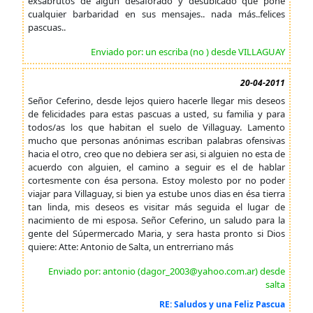
exsabrutos de algún desaforado y desubicado que pone
cualquier barbaridad en sus mensajes.. nada más..felices
pascuas..
Enviado por: un escriba (no ) desde VILLAGUAY
20-04-2011
Señor Ceferino, desde lejos quiero hacerle llegar mis deseos
de felicidades para estas pascuas a usted, su familia y para
todos/as los que habitan el suelo de Villaguay. Lamento
mucho que personas anónimas escriban palabras ofensivas
hacia el otro, creo que no debiera ser asi, si alguien no esta de
acuerdo con alguien, el camino a seguir es el de hablar
cortesmente con ésa persona. Estoy molesto por no poder
viajar para Villaguay, si bien ya estube unos dias en ésa tierra
tan linda, mis deseos es visitar más seguida el lugar de
nacimiento de mi esposa. Señor Ceferino, un saludo para la
gente del Súpermercado Maria, y sera hasta pronto si Dios
quiere: Atte: Antonio de Salta, un entrerriano más
Enviado por: antonio (dagor_2003@yahoo.com.ar) desde
salta
RE: Saludos y una Feliz Pascua