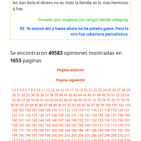
les dan bola el dinero no es todo la familia es lo mas hermoso
q hay
Enviado por: eugenia (no tengo) desde villaguay
RE: Yo estuve ahí y hasta ahora no he pelado gatos. Pero lo
mío fue cobertura periodística.
Se encontraron
49583
opiniones mostradas en
1653
paginas
Pagina anterior
Pagina siguiente
1
2
3
4
5
6
7
8
9
10
11
12
13
14
15
16
17
18
19
20
21
22
23
24
25
26
27
28
29
30
31
32
33
34
35
36
37
38
39
40
41
42
43
44
45
46
47
48
49
50
51
52
53
54
55
56
57
58
59
60
61
62
63
64
65
66
67
68
69
70
71
72
73
74
75
76
77
78
79
80
81
82
83
84
85
86
87
88
89
90
91
92
93
94
95
96
97
98
99
100
101
102
103
104
105
106
107
108
109
110
111
112
113
114
115
116
117
118
119
120
121
122
123
124
125
126
127
128
129
130
131
132
133
134
135
136
137
138
139
140
141
142
143
144
145
146
147
148
149
150
151
152
153
154
155
156
157
158
159
160
161
162
163
164
165
166
167
168
169
170
171
172
173
174
175
176
177
178
179
180
181
182
183
184
185
186
187
188
189
190
191
192
193
194
195
196
197
198
199
200
201
202
203
204
205
206
207
208
209
210
211
212
213
214
215
216
217
218
219
220
221
222
223
224
225
226
227
228
229