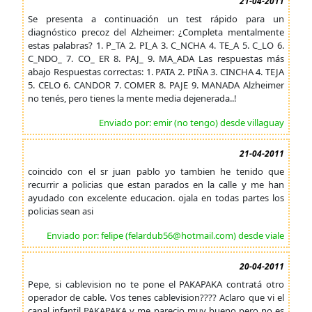
21-04-2011
Se presenta a continuación un test rápido para un
diagnóstico precoz del Alzheimer: ¿Completa mentalmente
estas palabras? 1. P_TA 2. PI_A 3. C_NCHA 4. TE_A 5. C_LO 6.
C_NDO_ 7. CO_ ER 8. PAJ_ 9. MA_ADA Las respuestas más
abajo Respuestas correctas: 1. PATA 2. PIÑA 3. CINCHA 4. TEJA
5. CELO 6. CANDOR 7. COMER 8. PAJE 9. MANADA Alzheimer
no tenés, pero tienes la mente media dejenerada..!
Enviado por: emir (no tengo) desde villaguay
21-04-2011
coincido con el sr juan pablo yo tambien he tenido que
recurrir a policias que estan parados en la calle y me han
ayudado con excelente educacion. ojala en todas partes los
policias sean asi
Enviado por: felipe (felardub56@hotmail.com) desde viale
20-04-2011
Pepe, si cablevision no te pone el PAKAPAKA contratá otro
operador de cable. Vos tenes cablevision???? Aclaro que vi el
canal infantil PAKAPAKA y me parecio muy bueno pero no es