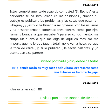
21-04-2011
Estoy completamente de acuerdo con usted ''Sr. Escriba'' este
periodista se ha involucrado en las opiniones , cuando su
trabajo es publicar , los problemas y las cosas que pasan en
villaguay , y , esto lo ha llevado a ser grosero , con los usuarios
y ha desencadenado contestaciones soeces, como por ejm.
llamar vibora, a la que suscribe. Y para su conocimiento, me
chupa un huevo,lo que me diga de aqui en mas. No me
importa que no lo publiquen, total , no lo van a hacer, porque
le toca de cerca , y, si lo publican , le sacan palabras, y ,lo
acomodan a su parecer.
Enviado por: harta (volvi) desde de todos
RE: Si tenés razón es muy soez decir víbora. expresarse como
vos lo haces es lo correcto, jaja.
21-04-2011
lolaaaa tenes razón !!!!
Enviado por: nnnnn (nnnnn) desde nnnn