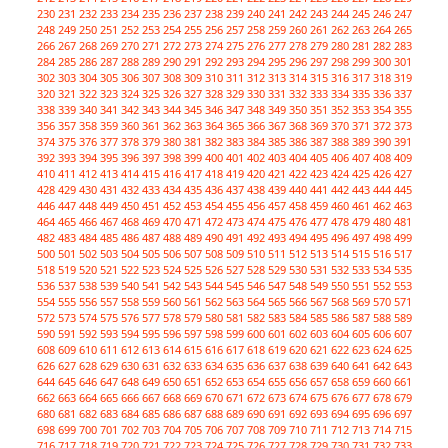
230
231
232
233
234
235
236
237
238
239
240
241
242
243
244
245
246
247
248
249
250
251
252
253
254
255
256
257
258
259
260
261
262
263
264
265
266
267
268
269
270
271
272
273
274
275
276
277
278
279
280
281
282
283
284
285
286
287
288
289
290
291
292
293
294
295
296
297
298
299
300
301
302
303
304
305
306
307
308
309
310
311
312
313
314
315
316
317
318
319
320
321
322
323
324
325
326
327
328
329
330
331
332
333
334
335
336
337
338
339
340
341
342
343
344
345
346
347
348
349
350
351
352
353
354
355
356
357
358
359
360
361
362
363
364
365
366
367
368
369
370
371
372
373
374
375
376
377
378
379
380
381
382
383
384
385
386
387
388
389
390
391
392
393
394
395
396
397
398
399
400
401
402
403
404
405
406
407
408
409
410
411
412
413
414
415
416
417
418
419
420
421
422
423
424
425
426
427
428
429
430
431
432
433
434
435
436
437
438
439
440
441
442
443
444
445
446
447
448
449
450
451
452
453
454
455
456
457
458
459
460
461
462
463
464
465
466
467
468
469
470
471
472
473
474
475
476
477
478
479
480
481
482
483
484
485
486
487
488
489
490
491
492
493
494
495
496
497
498
499
500
501
502
503
504
505
506
507
508
509
510
511
512
513
514
515
516
517
518
519
520
521
522
523
524
525
526
527
528
529
530
531
532
533
534
535
536
537
538
539
540
541
542
543
544
545
546
547
548
549
550
551
552
553
554
555
556
557
558
559
560
561
562
563
564
565
566
567
568
569
570
571
572
573
574
575
576
577
578
579
580
581
582
583
584
585
586
587
588
589
590
591
592
593
594
595
596
597
598
599
600
601
602
603
604
605
606
607
608
609
610
611
612
613
614
615
616
617
618
619
620
621
622
623
624
625
626
627
628
629
630
631
632
633
634
635
636
637
638
639
640
641
642
643
644
645
646
647
648
649
650
651
652
653
654
655
656
657
658
659
660
661
662
663
664
665
666
667
668
669
670
671
672
673
674
675
676
677
678
679
680
681
682
683
684
685
686
687
688
689
690
691
692
693
694
695
696
697
698
699
700
701
702
703
704
705
706
707
708
709
710
711
712
713
714
715
716
717
718
719
720
721
722
723
724
725
726
727
728
729
730
731
732
733