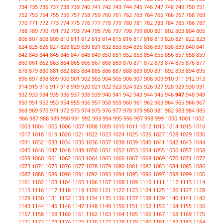
734
735
736
737
738
739
740
741
742
743
744
745
746
747
748
749
750
751
752
753
754
755
756
757
758
759
760
761
762
763
764
765
766
767
768
769
770
771
772
773
774
775
776
777
778
779
780
781
782
783
784
785
786
787
788
789
790
791
792
793
794
795
796
797
798
799
800
801
802
803
804
805
806
807
808
809
810
811
812
813
814
815
816
817
818
819
820
821
822
823
824
825
826
827
828
829
830
831
832
833
834
835
836
837
838
839
840
841
842
843
844
845
846
847
848
849
850
851
852
853
854
855
856
857
858
859
860
861
862
863
864
865
866
867
868
869
870
871
872
873
874
875
876
877
878
879
880
881
882
883
884
885
886
887
888
889
890
891
892
893
894
895
896
897
898
899
900
901
902
903
904
905
906
907
908
909
910
911
912
913
914
915
916
917
918
919
920
921
922
923
924
925
926
927
928
929
930
931
932
933
934
935
936
937
938
939
940
941
942
943
944
945
946
947
948
949
950
951
952
953
954
955
956
957
958
959
960
961
962
963
964
965
966
967
968
969
970
971
972
973
974
975
976
977
978
979
980
981
982
983
984
985
986
987
988
989
990
991
992
993
994
995
996
997
998
999
1000
1001
1002
1003
1004
1005
1006
1007
1008
1009
1010
1011
1012
1013
1014
1015
1016
1017
1018
1019
1020
1021
1022
1023
1024
1025
1026
1027
1028
1029
1030
1031
1032
1033
1034
1035
1036
1037
1038
1039
1040
1041
1042
1043
1044
1045
1046
1047
1048
1049
1050
1051
1052
1053
1054
1055
1056
1057
1058
1059
1060
1061
1062
1063
1064
1065
1066
1067
1068
1069
1070
1071
1072
1073
1074
1075
1076
1077
1078
1079
1080
1081
1082
1083
1084
1085
1086
1087
1088
1089
1090
1091
1092
1093
1094
1095
1096
1097
1098
1099
1100
1101
1102
1103
1104
1105
1106
1107
1108
1109
1110
1111
1112
1113
1114
1115
1116
1117
1118
1119
1120
1121
1122
1123
1124
1125
1126
1127
1128
1129
1130
1131
1132
1133
1134
1135
1136
1137
1138
1139
1140
1141
1142
1143
1144
1145
1146
1147
1148
1149
1150
1151
1152
1153
1154
1155
1156
1157
1158
1159
1160
1161
1162
1163
1164
1165
1166
1167
1168
1169
1170
1171
1172
1173
1174
1175
1176
1177
1178
1179
1180
1181
1182
1183
1184