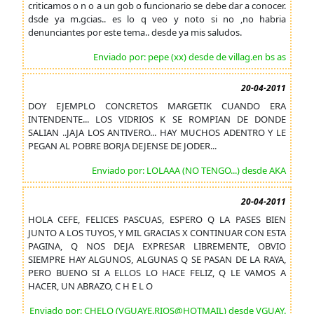
criticamos o n o a un gob o funcionario se debe dar a conocer.
dsde ya m.gcias.. es lo q veo y noto si no ,no habria
denunciantes por este tema.. desde ya mis saludos.
Enviado por: pepe (xx) desde de villag.en bs as
20-04-2011
DOY EJEMPLO CONCRETOS MARGETIK CUANDO ERA
INTENDENTE... LOS VIDRIOS K SE ROMPIAN DE DONDE
SALIAN ..JAJA LOS ANTIVERO... HAY MUCHOS ADENTRO Y LE
PEGAN AL POBRE BORJA DEJENSE DE JODER...
Enviado por: LOLAAA (NO TENGO...) desde AKA
20-04-2011
HOLA CEFE, FELICES PASCUAS, ESPERO Q LA PASES BIEN
JUNTO A LOS TUYOS, Y MIL GRACIAS X CONTINUAR CON ESTA
PAGINA, Q NOS DEJA EXPRESAR LIBREMENTE, OBVIO
SIEMPRE HAY ALGUNOS, ALGUNAS Q SE PASAN DE LA RAYA,
PERO BUENO SI A ELLOS LO HACE FELIZ, Q LE VAMOS A
HACER, UN ABRAZO, C H E L O
Enviado por: CHELO (VGUAYE.RIOS@HOTMAIL) desde VGUAY.