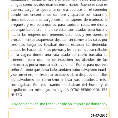
amigos como los dos eramos entrerrianos. Bueno el caso es
que era sargento ayudante un dia aparece en el comedor
donde nos encontramos siempre y aparece con cuatro o
cinco soldados a su cargo con unos cajones de maderas, le
pregunto y eso para que es, para capturar ratas, me dice, y
para que las quieren, me dice estan son usadas para hacer a
hablar las mujeres que tenemos detenidas y me cuenta el
procedimientos asqueroso, dejaban sin comer a las ratas por
tres dias luego las llevaban donde estaban las detenidas
atadas les hacian abrir las piernas y les ponian queso rallados
en la vagina donde una rata atada del cuello buscaba su
alimento, para que no se escuchen los alaridos de las
prisioneras ponia musica a alto volumen. Eso es para que vea
señor Antonio que de su lado tambien hubo salvajismo inutil '
y se cometieron miles de atrocidades, claro despues iban ellos
los salvadores del terrorismo a lavar sus pecados a misa
comulgaban. Por eso cuando me hablan del honor y el
orgullo de ser militar yo les digo. A OTRO PERRO CON ESE
HUESO
Enviado por: Ariel (no tengo) desde no importa de donde soy
01-07-2010