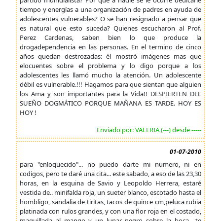
partido muindialista? Por qué a nadie se le ocurre dedicarle
tiempo y energías a una organización de padres en ayuda de
adolescentes vulnerables? O se han resignado a pensar que
es natural que esto suceda? Quienes escucharon al Prof.
Perez Cardenas, saben bien lo que produce la
drogadependencia en las personas. En el termino de cinco
años quedan destrozadas: él mostró imágenes mas que
elocuentes sobre el problema y lo digo porque a los
adolescentes les llamó mucho la atención. Un adolescente
débil es vulnerable.!!! Hagamos para que sientan que alguien
los Ama y son importantes para la Vida!! DESPIERTEN DEL
SUEÑO DOGMÁTICO PORQUE MAÑANA ES TARDE. HOY ES
HOY !
Enviado por: VALERIA (---) desde -----
01-07-2010
para "enloquecido"... no puedo darte mi numero, ni en
codigos, pero te daré una cita... este sabado, a eso de las 23,30
horas, en la esquina de Savio y Leopoldo Herrera, estaré
vestida de.. minifalda roja, un sueter blanco, escotado hasta el
hombligo, sandalia de tiritas, tacos de quince cm,peluca rubia
platinada con rulos grandes, y con una flor roja en el costado,
maquillada al mango..y un lunar negro sobre la boca.. te