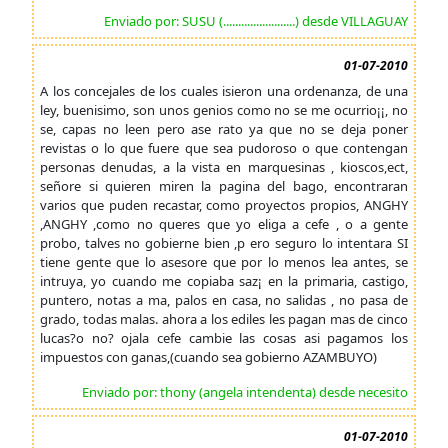
Enviado por: SUSU (........................) desde VILLAGUAY
01-07-2010
A los concejales de los cuales isieron una ordenanza, de una
ley, buenisimo, son unos genios como no se me ocurrio¡¡, no
se, capas no leen pero ase rato ya que no se deja poner
revistas o lo que fuere que sea pudoroso o que contengan
personas denudas, a la vista en marquesinas , kioscos,ect,
señore si quieren miren la pagina del bago, encontraran
varios que puden recastar, como proyectos propios, ANGHY
,ANGHY ,como no queres que yo eliga a cefe , o a gente
probo, talves no gobierne bien ,p ero seguro lo intentara SI
tiene gente que lo asesore que por lo menos lea antes, se
intruya, yo cuando me copiaba saz¡ en la primaria, castigo,
puntero, notas a ma, palos en casa, no salidas , no pasa de
grado, todas malas. ahora a los ediles les pagan mas de cinco
lucas?o no? ojala cefe cambie las cosas asi pagamos los
impuestos con ganas,(cuando sea gobierno AZAMBUYO)
Enviado por: thony (angela intendenta) desde necesito
01-07-2010