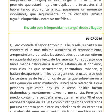
prometo que estaré muy bien depilado, no te asustes si al
hablar tengo algo ronca la voz.. pasaremos un momento
inolvidable, que seguramente no te olvidarás jamas..!
tuya.."Enloquecida".. nota: No me falles....
Enviado por: Enloquecida (no tengo) desde villaguay
01-07-2010
Quiero contarle al señor Antonio que lei, y relei su carta y no
encontre ni la mas minima autocritica, ni reconocimiento,
arrepentimiento de todas las atrocidades que se cometieron
en aquella dictadura feroz de los setenta. Por supuesto que
habia menos delincuencia si estos estaban en el gobierno,
eran ellos los que secuestraban, torturaban, robaban, y
hacian desaparecer a miles de argentinos, o usted cree que
los centenares de testimonios de gente que sobrevivieron a
este genocidio estan mintiendo. Usted hace referencia a que
personas que estan hoy en la arena politica fueron
tirabombas y montoneros, talvez no me consta. Pero yo le
puedo contar una pequeña anecdota, en el año 78 el que
escribe trabajaba en la ESMA como pintor(fuimos contratados
por una empresa para pintar los pabellones de los internos o
soldados) ahi conoci un entreriano de Parana nos hicimos casi