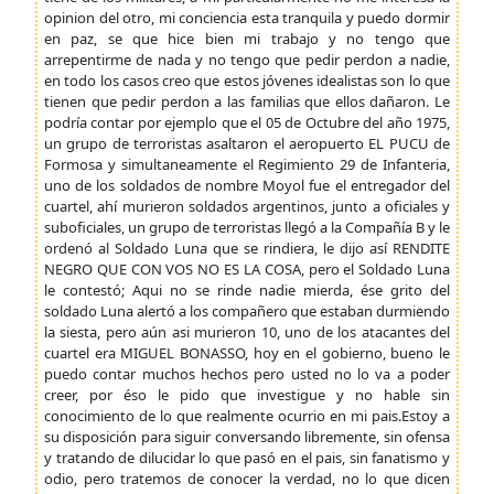
opinion del otro, mi conciencia esta tranquila y puedo dormir
en paz, se que hice bien mi trabajo y no tengo que
arrepentirme de nada y no tengo que pedir perdon a nadie,
en todo los casos creo que estos jóvenes idealistas son lo que
tienen que pedir perdon a las familias que ellos dañaron. Le
podría contar por ejemplo que el 05 de Octubre del año 1975,
un grupo de terroristas asaltaron el aeropuerto EL PUCU de
Formosa y simultaneamente el Regimiento 29 de Infanteria,
uno de los soldados de nombre Moyol fue el entregador del
cuartel, ahí murieron soldados argentinos, junto a oficiales y
suboficiales, un grupo de terroristas llegó a la Compañía B y le
ordenó al Soldado Luna que se rindiera, le dijo así RENDITE
NEGRO QUE CON VOS NO ES LA COSA, pero el Soldado Luna
le contestó; Aqui no se rinde nadie mierda, ése grito del
soldado Luna alertó a los compañero que estaban durmiendo
la siesta, pero aún asi murieron 10, uno de los atacantes del
cuartel era MIGUEL BONASSO, hoy en el gobierno, bueno le
puedo contar muchos hechos pero usted no lo va a poder
creer, por éso le pido que investigue y no hable sin
conocimiento de lo que realmente ocurrio en mi pais.Estoy a
su disposición para siguir conversando libremente, sin ofensa
y tratando de dilucidar lo que pasó en el pais, sin fanatismo y
odio, pero tratemos de conocer la verdad, no lo que dicen