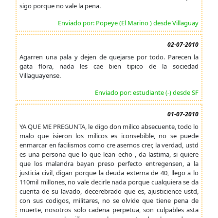
sigo porque no vale la pena.
Enviado por: Popeye (El Marino ) desde Villaguay
02-07-2010
Agarren una pala y dejen de quejarse por todo. Parecen la
gata flora, nada les cae bien tipico de la sociedad
Villaguayense.
Enviado por: estudiante (-) desde SF
01-07-2010
YA QUE ME PREGUNTA, le digo don milico absecuente, todo lo
malo que isieron los milicos es iconsebible, no se puede
enmarcar en facilismos como cre asernos crer, la verdad, ustd
es una persona que lo que lean echo , da lastima, si quiere
que los malandra bayan preso perfecto entregensen, a la
justicia civil, digan porque la deuda externa de 40, llego a lo
110mil millones, no vale decirle nada porque cualquiera se da
cuenta de su lavado, decerebrado que es, ajusticience ustd,
con sus codigos, militares, no se olvide que tiene pena de
muerte, nosotros solo cadena perpetua, son culpables asta