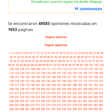
Enviado por: juancho lugren (si) desde villaguay
RE: jajajajajajajaja
Se encontraron
49583
opiniones mostradas en
1653
paginas
Pagina anterior
Pagina siguiente
1
2
3
4
5
6
7
8
9
10
11
12
13
14
15
16
17
18
19
20
21
22
23
24
25
26
27
28
29
30
31
32
33
34
35
36
37
38
39
40
41
42
43
44
45
46
47
48
49
50
51
52
53
54
55
56
57
58
59
60
61
62
63
64
65
66
67
68
69
70
71
72
73
74
75
76
77
78
79
80
81
82
83
84
85
86
87
88
89
90
91
92
93
94
95
96
97
98
99
100
101
102
103
104
105
106
107
108
109
110
111
112
113
114
115
116
117
118
119
120
121
122
123
124
125
126
127
128
129
130
131
132
133
134
135
136
137
138
139
140
141
142
143
144
145
146
147
148
149
150
151
152
153
154
155
156
157
158
159
160
161
162
163
164
165
166
167
168
169
170
171
172
173
174
175
176
177
178
179
180
181
182
183
184
185
186
187
188
189
190
191
192
193
194
195
196
197
198
199
200
201
202
203
204
205
206
207
208
209
210
211
212
213
214
215
216
217
218
219
220
221
222
223
224
225
226
227
228
229
230
231
232
233
234
235
236
237
238
239
240
241
242
243
244
245
246
247
248
249
250
251
252
253
254
255
256
257
258
259
260
261
262
263
264
265
266
267
268
269
270
271
272
273
274
275
276
277
278
279
280
281
282
283
284
285
286
287
288
289
290
291
292
293
294
295
296
297
298
299
300
301