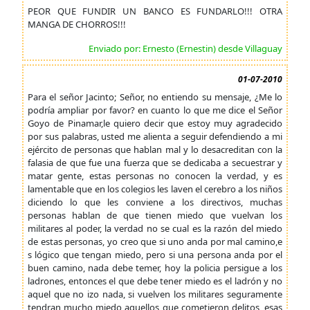
PEOR QUE FUNDIR UN BANCO ES FUNDARLO!!! OTRA
MANGA DE CHORROS!!!
Enviado por: Ernesto (Ernestin) desde Villaguay
01-07-2010
Para el señor Jacinto; Señor, no entiendo su mensaje, ¿Me lo
podría ampliar por favor? en cuanto lo que me dice el Señor
Goyo de Pinamar,le quiero decir que estoy muy agradecido
por sus palabras, usted me alienta a seguir defendiendo a mi
ejército de personas que hablan mal y lo desacreditan con la
falasia de que fue una fuerza que se dedicaba a secuestrar y
matar gente, estas personas no conocen la verdad, y es
lamentable que en los colegios les laven el cerebro a los niños
diciendo lo que les conviene a los directivos, muchas
personas hablan de que tienen miedo que vuelvan los
militares al poder, la verdad no se cual es la razón del miedo
de estas personas, yo creo que si uno anda por mal camino,e
s lógico que tengan miedo, pero si una persona anda por el
buen camino, nada debe temer, hoy la policia persigue a los
ladrones, entonces el que debe tener miedo es el ladrón y no
aquel que no izo nada, si vuelven los militares seguramente
tendran mucho miedo aquellos que cometieron delitos, esas