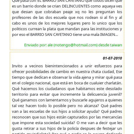
Que pasa con EL BARRIO SAN CAYETANO que todos dicen que
es un barrio donde se crian DELINCUENTES como aqueya ves
que desian que cobraban peaje xq no les preguntan los
profesores de las dos escuela que nos rodean si al fin y al
cabo es unos de los mejores lugares pero lo unico que los
politicos currean la plata que mandan para las instituciones y
por eso el BARRIO SAN CAYETANO tiene una mala IMAGEN...
Enviado por: ale (notengo@hotmail.com) desde taiwan
01-07-2010
Invito a vecinos bienintencionados a unir esfuerzos para
ofrecer posibilidades de cambio en nuestra chata ciudad, Ese
tiempo que dedican e observar la vida ajena y mirar qué pasa
en el colegio nacional, que está en boca de cualuier charlatán.
Qué hacemos los ciudadanos que habitamos este desolado
territorio para evitar que incremente la delicuencia juvenil?
Qué ganamos con lamentarnos y buscarle agujeros a quienes
tal vez hacen todo lo posible pero no alcanza? Qué padres
van a las escuelas de sus hijos a solicitar ayuda? Qué padres
reconocen que sus hijos están capturados por las mercancías
que impone esta sociedad suicida? O me van a decir que les
gusta retirar a sus hijos de la policía despues de festejar un