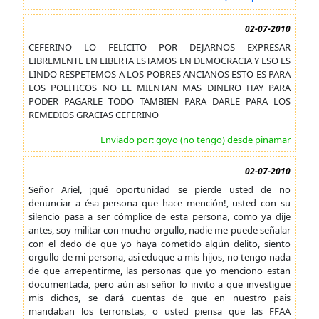
02-07-2010
CEFERINO LO FELICITO POR DEJARNOS EXPRESAR
LIBREMENTE EN LIBERTA ESTAMOS EN DEMOCRACIA Y ESO ES
LINDO RESPETEMOS A LOS POBRES ANCIANOS ESTO ES PARA
LOS POLITICOS NO LE MIENTAN MAS DINERO HAY PARA
PODER PAGARLE TODO TAMBIEN PARA DARLE PARA LOS
REMEDIOS GRACIAS CEFERINO
Enviado por: goyo (no tengo) desde pinamar
02-07-2010
Señor Ariel, ¡qué oportunidad se pierde usted de no
denunciar a ésa persona que hace mención!, usted con su
silencio pasa a ser cómplice de esta persona, como ya dije
antes, soy militar con mucho orgullo, nadie me puede señalar
con el dedo de que yo haya cometido algún delito, siento
orgullo de mi persona, asi eduque a mis hijos, no tengo nada
de que arrepentirme, las personas que yo menciono estan
documentada, pero aún asi señor lo invito a que investigue
mis dichos, se dará cuentas de que en nuestro pais
mandaban los terroristas, o usted piensa que las FFAA