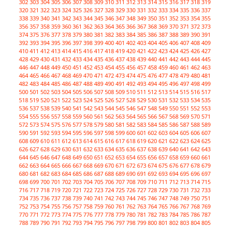
302
303
304
305
306
307
308
309
310
311
312
313
314
315
316
317
318
319
320
321
322
323
324
325
326
327
328
329
330
331
332
333
334
335
336
337
338
339
340
341
342
343
344
345
346
347
348
349
350
351
352
353
354
355
356
357
358
359
360
361
362
363
364
365
366
367
368
369
370
371
372
373
374
375
376
377
378
379
380
381
382
383
384
385
386
387
388
389
390
391
392
393
394
395
396
397
398
399
400
401
402
403
404
405
406
407
408
409
410
411
412
413
414
415
416
417
418
419
420
421
422
423
424
425
426
427
428
429
430
431
432
433
434
435
436
437
438
439
440
441
442
443
444
445
446
447
448
449
450
451
452
453
454
455
456
457
458
459
460
461
462
463
464
465
466
467
468
469
470
471
472
473
474
475
476
477
478
479
480
481
482
483
484
485
486
487
488
489
490
491
492
493
494
495
496
497
498
499
500
501
502
503
504
505
506
507
508
509
510
511
512
513
514
515
516
517
518
519
520
521
522
523
524
525
526
527
528
529
530
531
532
533
534
535
536
537
538
539
540
541
542
543
544
545
546
547
548
549
550
551
552
553
554
555
556
557
558
559
560
561
562
563
564
565
566
567
568
569
570
571
572
573
574
575
576
577
578
579
580
581
582
583
584
585
586
587
588
589
590
591
592
593
594
595
596
597
598
599
600
601
602
603
604
605
606
607
608
609
610
611
612
613
614
615
616
617
618
619
620
621
622
623
624
625
626
627
628
629
630
631
632
633
634
635
636
637
638
639
640
641
642
643
644
645
646
647
648
649
650
651
652
653
654
655
656
657
658
659
660
661
662
663
664
665
666
667
668
669
670
671
672
673
674
675
676
677
678
679
680
681
682
683
684
685
686
687
688
689
690
691
692
693
694
695
696
697
698
699
700
701
702
703
704
705
706
707
708
709
710
711
712
713
714
715
716
717
718
719
720
721
722
723
724
725
726
727
728
729
730
731
732
733
734
735
736
737
738
739
740
741
742
743
744
745
746
747
748
749
750
751
752
753
754
755
756
757
758
759
760
761
762
763
764
765
766
767
768
769
770
771
772
773
774
775
776
777
778
779
780
781
782
783
784
785
786
787
788
789
790
791
792
793
794
795
796
797
798
799
800
801
802
803
804
805