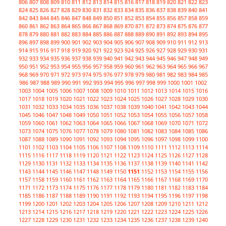
806
807
808
809
810
811
812
813
814
815
816
817
818
819
820
821
822
823
824
825
826
827
828
829
830
831
832
833
834
835
836
837
838
839
840
841
842
843
844
845
846
847
848
849
850
851
852
853
854
855
856
857
858
859
860
861
862
863
864
865
866
867
868
869
870
871
872
873
874
875
876
877
878
879
880
881
882
883
884
885
886
887
888
889
890
891
892
893
894
895
896
897
898
899
900
901
902
903
904
905
906
907
908
909
910
911
912
913
914
915
916
917
918
919
920
921
922
923
924
925
926
927
928
929
930
931
932
933
934
935
936
937
938
939
940
941
942
943
944
945
946
947
948
949
950
951
952
953
954
955
956
957
958
959
960
961
962
963
964
965
966
967
968
969
970
971
972
973
974
975
976
977
978
979
980
981
982
983
984
985
986
987
988
989
990
991
992
993
994
995
996
997
998
999
1000
1001
1002
1003
1004
1005
1006
1007
1008
1009
1010
1011
1012
1013
1014
1015
1016
1017
1018
1019
1020
1021
1022
1023
1024
1025
1026
1027
1028
1029
1030
1031
1032
1033
1034
1035
1036
1037
1038
1039
1040
1041
1042
1043
1044
1045
1046
1047
1048
1049
1050
1051
1052
1053
1054
1055
1056
1057
1058
1059
1060
1061
1062
1063
1064
1065
1066
1067
1068
1069
1070
1071
1072
1073
1074
1075
1076
1077
1078
1079
1080
1081
1082
1083
1084
1085
1086
1087
1088
1089
1090
1091
1092
1093
1094
1095
1096
1097
1098
1099
1100
1101
1102
1103
1104
1105
1106
1107
1108
1109
1110
1111
1112
1113
1114
1115
1116
1117
1118
1119
1120
1121
1122
1123
1124
1125
1126
1127
1128
1129
1130
1131
1132
1133
1134
1135
1136
1137
1138
1139
1140
1141
1142
1143
1144
1145
1146
1147
1148
1149
1150
1151
1152
1153
1154
1155
1156
1157
1158
1159
1160
1161
1162
1163
1164
1165
1166
1167
1168
1169
1170
1171
1172
1173
1174
1175
1176
1177
1178
1179
1180
1181
1182
1183
1184
1185
1186
1187
1188
1189
1190
1191
1192
1193
1194
1195
1196
1197
1198
1199
1200
1201
1202
1203
1204
1205
1206
1207
1208
1209
1210
1211
1212
1213
1214
1215
1216
1217
1218
1219
1220
1221
1222
1223
1224
1225
1226
1227
1228
1229
1230
1231
1232
1233
1234
1235
1236
1237
1238
1239
1240