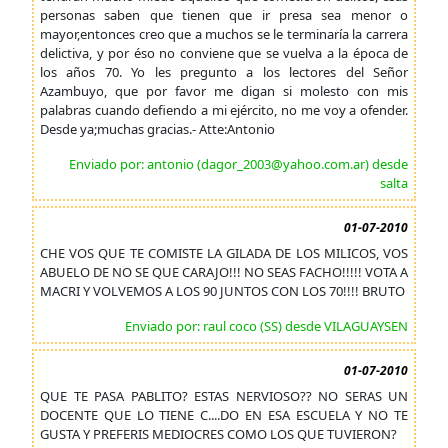
personas saben que tienen que ir presa sea menor o
mayor,entonces creo que a muchos se le terminaría la carrera
delictiva, y por éso no conviene que se vuelva a la época de
los años 70. Yo les pregunto a los lectores del Señor
Azambuyo, que por favor me digan si molesto con mis
palabras cuando defiendo a mi ejército, no me voy a ofender.
Desde ya;muchas gracias.- Atte:Antonio
Enviado por: antonio (dagor_2003@yahoo.com.ar) desde
salta
01-07-2010
CHE VOS QUE TE COMISTE LA GILADA DE LOS MILICOS, VOS
ABUELO DE NO SE QUE CARAJO!!! NO SEAS FACHO!!!!! VOTA A
MACRI Y VOLVEMOS A LOS 90 JUNTOS CON LOS 70!!!! BRUTO
Enviado por: raul coco (SS) desde VILAGUAYSEN
01-07-2010
QUE TE PASA PABLITO? ESTAS NERVIOSO?? NO SERAS UN
DOCENTE QUE LO TIENE C....DO EN ESA ESCUELA Y NO TE
GUSTA Y PREFERIS MEDIOCRES COMO LOS QUE TUVIERON?