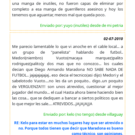
una manga de inutiles, no fueron capas de eliminar por
completo a esa manga de guerrilleros asesinos y hoy los
tenemos que aguantar, menos mal que queda poco.
Enviado por: yuyo (inutiles) desde de mi petria
02-07-2010
Me parecio lamentable lo que vi anoche en el cable local... a
un grupo de "panelista" hablando de futbol..
Medori(niembro) Vuoto(macaya marquez)palito
rodriguez(palito)y dos mas que no conozco... los cuales
decian que Diego Armando Maradona NO SABE NADA DE
FUTBOL.. jajajajajajaj.. eso decia el tecnico(asi dijo) Medori y el
sabelotodo Vuoto....no les da un poquito.. digo..un poquito
de VERGUENZA!!!! son unos atrevidos, cuestionar al mejor
jugador del mundo... el cual Hasta ahora biene haciendo bien
las cosa... que se dediquen a bancar a siertos politicos que es
lo que mejor les sale.... ATREVIDOS...JAJAJAJJA
Enviado por: kelo (no tengo) desde villaguay
RE: Kelo para estar en muchos lugares hay que ser atrevido o
no. Porque todos tienen que decir que Maradona es bueno
como técnico, son opiniones.