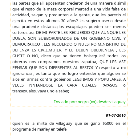
las partes que alli aposentan crecieron de una manera disimil
que el resto de la maza corporal merced a una vida falta de
actividad, salgan y pregunten a la gente, que les parecio el
ejercito en estos ultimos 30 años? les sugiero aserlo desde
una prudente distancia,los escupitajos pueden ser menos
certeros asi, DE MI PARTE LES RECUERDO QUE AUNQUE LES
DUELA, SON SUBBORDINADOS DE UN GOBIERNO CIVIL Y
DEMOCRATICO , LES RECUERDO Q NUESTRO MINISRTRO DE
DEFENZA ES CIVIL,MUJER, Y LE DEBEN OBEDIENCIA , LES
GUSTE O NO, dicen que no tienen bolseguies? todos los
obreros nos compramos nuestros zapatoa, QUE LES ASE
PENSAR QUE SON DIFERENTES AL RESTO? Y respecto a mi
ignorancia , es tanta que no logro entender que alguien se
alce en armas contra gobienos LEGITIMOS Y POPULARES, A
VECES PINTANDOSE LA CARA CUALES PAYASOS, o
transexuales, vaya uno a saber,
Enviado por: negro (xx) desde villaguay
01-07-2010
quien es la mirta de villaguay que se gano $5000 en el
programa de marley en telefe