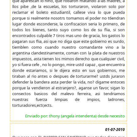
que aparescan lo niño, que robaron matando a las madres, a
llos pibe ,de la escuelas, los torturaron, violaron solo por
reclamar el boleto estudiantil, callese viva lo que pueda
porque si realmente nosotrs tomamos el poder no t6endran
lugar donde esconderse, la confiscacion seria lo primero, de
todos los bienes, tanto suyo como los de su flia, si son
encontrados culpable 7 tiros mas uno de gracia, los gastos lo
pagaran sus flia, asi que no diga que este gobierno es surdo,
tiemblen como cuando nuestro comandante vino a la
argentina clandestinamente, coman con la plata de nuestros
impuestos, asta tienen los mimos derecho que cualquier civil,
yo si fuera cefe , no lo pongo, mire ustd capaz , que encuentra
donde estariamos, si le dijera esto en sus gobiernos, me
tiraban al rio antes o despues de torturarme? ustds juraron
defender la bandera asta perder la vida, no? digame entoces
porque la vendieron al estranjero?, aganse un favor, sigan lo
consectos basicos del malevo ferreira, asi tendriamos
nuestras fuerza limpias de impios, ladrones,
torturadores,ectr,ects.
Enviado por: thony (angela intendenta) desde necesito
01-07-2010