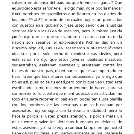
salieron en defensa del pais porque le vino en ganas? Qué
equivocado esta señor Ariel, le digo más, yo le podria mandar
8.000 nombres de guerrilleros que figuran en los diarios de
los años 69 al 82, mucho de los cuales hoy estan premiados
con puestos en el gobierno, fíjese usted señor que la justicia
siempre tildó a las FFAA.de asesinos, pero la misma justicia
jamás dijo que los que se levantaron en armas contra de la
nación son asesinos, el ex-presidente Kichner dijo en un
discurso algo asi, Las FFAA. asesinaron a nuestros jóvenes
idealistas por el sólo hecho de minifestar sus ideales, pero
este señor no dijo que estos jóvenes idealistas mataban,
secuestraban, asaltaban cuarteles y atentaban contra los
bienes de nuestro pais, usted parece que esta emperrado en
hacer creer que los militares somos asesinos, yo le digo que
no es así, pues no se su edad,pero por lo que veo usted está
escribiendo como millones de argentinos lo hacen, para su
conocimiento, le cuento que mientras estaba en actividad me
tocó en suerte recorrer mi pais,en mi poder tenia una planilla
con los nombres de las personas que se buscaban por
asesinatos, hoy se sigue con la misma modalidad, pero lo
hace la policia, si usted presta atención, la policia mata un
delincuente y salen los derechos humanos en defensa de
estos asesinos, yo no le voy a cambiar la opinion que usted
tiene de los militares, a mi particularmente no me interesa la