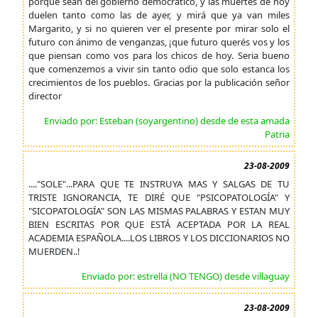
porque sean del gobierno democrático, y las muertes de hoy
duelen tanto como las de ayer, y mirá que ya van miles
Margarito, y si no quieren ver el presente por mirar solo el
futuro con ánimo de venganzas, ¡que futuro querés vos y los
que piensan como vos para los chicos de hoy. Seria bueno
que comenzemos a vivir sin tanto odio que solo estanca los
crecimientos de los pueblos. Gracias por la publicación señor
director
Enviado por: Esteban (soyargentino) desde de esta amada
Patria
23-08-2009
...."SOLE"...PARA QUE TE INSTRUYA MAS Y SALGAS DE TU
TRISTE IGNORANCIA, TE DIRÉ QUE "PSICOPATOLOGÍA" Y
"SICOPATOLOGÍA" SON LAS MISMAS PALABRAS Y ESTAN MUY
BIEN ESCRITAS POR QUE ESTÁ ACEPTADA POR LA REAL
ACADEMIA ESPAÑOLA....LOS LIBROS Y LOS DICCIONARIOS NO
MUERDEN..!
Enviado por: estrella (NO TENGO) desde villaguay
23-08-2009