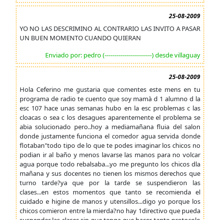
25-08-2009
YO NO LAS DESCRIMINO AL CONTRARIO LAS INVITO A PASAR
UN BUEN MOMENTO CUANDO QUIERAN
Enviado por: pedro (------------------------) desde villaguay
25-08-2009
Hola Ceferino me gustaria que comentes este mens en tu
programa de radio te cuento que soy mamà d 1 alumno d la
esc 107 hace unas semanas hubo en la esc problemas c las
cloacas o sea c los desagues aparentemente el problema se
abia solucionado pero..hoy a mediamañana fluia del salon
donde justamente funciona el comedor agua servida donde
flotaban"todo tipo de lo que te podes imaginar los chicos no
podian ir al baño y menos lavarse las manos para no volcar
agua porque todo rebalsaba...yo me pregunto los chicos dla
mañana y sus docentes no tienen los mismos derechos que
turno tarde?ya que por la tarde se suspendieron las
clases...en estos momentos que tanto se recomienda el
cuidado e higine de manos y utensillos...digo yo porque los
chicos comieron entre la mierda?no hay 1directivo que pueda