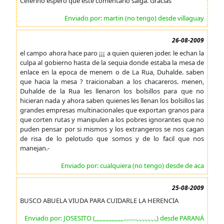
Ceferino espero que este comentario salga. Gracias
Enviado por: martin (no tengo) desde villaguay
26-08-2009
el campo ahora hace paro ¡¡¡ a quien quieren joder. le echan la
culpa al gobierno hasta de la sequia donde estaba la mesa de
enlace en la epoca de menem o de La Rua, Duhalde. saben
que hacia la mesa ? traicionaban a los chacareros. menen,
Duhalde de la Rua les llenaron los bolsillos para que no
hicieran nada y ahora saben quienes les llenan los bolsillos las
grandes empresas multinacionales que exportan granos para
que corten rutas y manipulen a los pobres ignorantes que no
puden pensar por si mismos y los extrangeros se nos cagan
de risa de lo pelotudo que somos y de lo facil que nos
manejan.-
Enviado por: cualquiera (no tengo) desde de aca
25-08-2009
BUSCO ABUELA VIUDA PARA CUIDARLE LA HERENCIA
Enviado por: JOSESITO (,,,,,,,,,,,,,,,,,,,.........,.,.,.,.,.,.,) desde PARANÁ