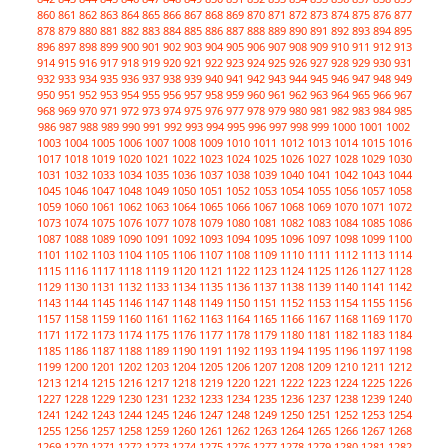
860
861
862
863
864
865
866
867
868
869
870
871
872
873
874
875
876
877
878
879
880
881
882
883
884
885
886
887
888
889
890
891
892
893
894
895
896
897
898
899
900
901
902
903
904
905
906
907
908
909
910
911
912
913
914
915
916
917
918
919
920
921
922
923
924
925
926
927
928
929
930
931
932
933
934
935
936
937
938
939
940
941
942
943
944
945
946
947
948
949
950
951
952
953
954
955
956
957
958
959
960
961
962
963
964
965
966
967
968
969
970
971
972
973
974
975
976
977
978
979
980
981
982
983
984
985
986
987
988
989
990
991
992
993
994
995
996
997
998
999
1000
1001
1002
1003
1004
1005
1006
1007
1008
1009
1010
1011
1012
1013
1014
1015
1016
1017
1018
1019
1020
1021
1022
1023
1024
1025
1026
1027
1028
1029
1030
1031
1032
1033
1034
1035
1036
1037
1038
1039
1040
1041
1042
1043
1044
1045
1046
1047
1048
1049
1050
1051
1052
1053
1054
1055
1056
1057
1058
1059
1060
1061
1062
1063
1064
1065
1066
1067
1068
1069
1070
1071
1072
1073
1074
1075
1076
1077
1078
1079
1080
1081
1082
1083
1084
1085
1086
1087
1088
1089
1090
1091
1092
1093
1094
1095
1096
1097
1098
1099
1100
1101
1102
1103
1104
1105
1106
1107
1108
1109
1110
1111
1112
1113
1114
1115
1116
1117
1118
1119
1120
1121
1122
1123
1124
1125
1126
1127
1128
1129
1130
1131
1132
1133
1134
1135
1136
1137
1138
1139
1140
1141
1142
1143
1144
1145
1146
1147
1148
1149
1150
1151
1152
1153
1154
1155
1156
1157
1158
1159
1160
1161
1162
1163
1164
1165
1166
1167
1168
1169
1170
1171
1172
1173
1174
1175
1176
1177
1178
1179
1180
1181
1182
1183
1184
1185
1186
1187
1188
1189
1190
1191
1192
1193
1194
1195
1196
1197
1198
1199
1200
1201
1202
1203
1204
1205
1206
1207
1208
1209
1210
1211
1212
1213
1214
1215
1216
1217
1218
1219
1220
1221
1222
1223
1224
1225
1226
1227
1228
1229
1230
1231
1232
1233
1234
1235
1236
1237
1238
1239
1240
1241
1242
1243
1244
1245
1246
1247
1248
1249
1250
1251
1252
1253
1254
1255
1256
1257
1258
1259
1260
1261
1262
1263
1264
1265
1266
1267
1268
1269
1270
1271
1272
1273
1274
1275
1276
1277
1278
1279
1280
1281
1282