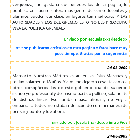
verguenza, me gustaria que ustedes los de la pagina, lo
poublicaran haci se entera mas gente, de como docentes y
alumnos pueden dar clase, en lugares tan mediocres, Y LAS
AUTORIDADES Y LOS DEL GREMIO ESTO NO LES PREOCUPA.
VIVA LA POLITICA GREMIAL.-
Enviado por: escuela (xx) desde xx
RE: Y se publicaron artículos en esta pagina y fotos hace muy
poco tiempo. Gracias por la sugerencia.
24-08-2009
Margarito Nuestros Mártires estan en las Islas Malvinas y
tenían solamente 18 años. Y a mi me dejaron cesante como a
otros comapñeros los de este gobierno cuando subieron
siendo yo profesional y del mismo partido político, solamente
de distinas líneas. Eso también pasa ahora y no voy a
embarrar a todos, no estaban de acuerdo con mi manera de
pensar y punto, y fue ahora.
Enviado por: Joselo (no) desde Entre Ríos
24-08-2009