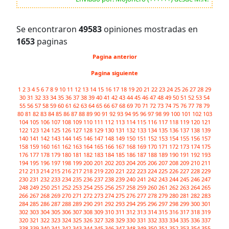
Se encontraron
49583
opiniones mostradas en
1653
paginas
Pagina anterior
Pagina siguiente
1
2
3
4
5
6
7
8
9
10
11
12
13
14
15
16
17
18
19
20
21
22
23
24
25
26
27
28
29
30
31
32
33
34
35
36
37
38
39
40
41
42
43
44
45
46
47
48
49
50
51
52
53
54
55
56
57
58
59
60
61
62
63
64
65
66
67
68
69
70
71
72
73
74
75
76
77
78
79
80
81
82
83
84
85
86
87
88
89
90
91
92
93
94
95
96
97
98
99
100
101
102
103
104
105
106
107
108
109
110
111
112
113
114
115
116
117
118
119
120
121
122
123
124
125
126
127
128
129
130
131
132
133
134
135
136
137
138
139
140
141
142
143
144
145
146
147
148
149
150
151
152
153
154
155
156
157
158
159
160
161
162
163
164
165
166
167
168
169
170
171
172
173
174
175
176
177
178
179
180
181
182
183
184
185
186
187
188
189
190
191
192
193
194
195
196
197
198
199
200
201
202
203
204
205
206
207
208
209
210
211
212
213
214
215
216
217
218
219
220
221
222
223
224
225
226
227
228
229
230
231
232
233
234
235
236
237
238
239
240
241
242
243
244
245
246
247
248
249
250
251
252
253
254
255
256
257
258
259
260
261
262
263
264
265
266
267
268
269
270
271
272
273
274
275
276
277
278
279
280
281
282
283
284
285
286
287
288
289
290
291
292
293
294
295
296
297
298
299
300
301
302
303
304
305
306
307
308
309
310
311
312
313
314
315
316
317
318
319
320
321
322
323
324
325
326
327
328
329
330
331
332
333
334
335
336
337
338
339
340
341
342
343
344
345
346
347
348
349
350
351
352
353
354
355