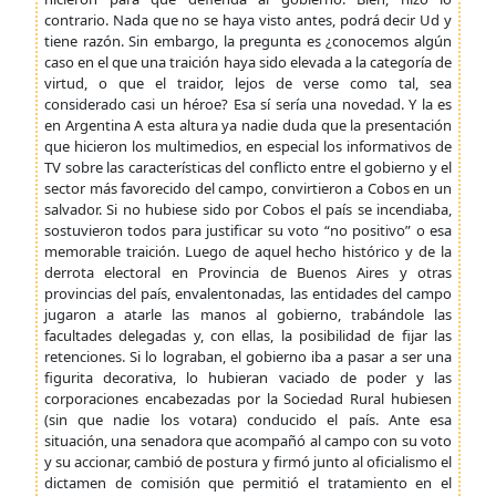
contrario. Nada que no se haya visto antes, podrá decir Ud y
tiene razón. Sin embargo, la pregunta es ¿conocemos algún
caso en el que una traición haya sido elevada a la categoría de
virtud, o que el traidor, lejos de verse como tal, sea
considerado casi un héroe? Esa sí sería una novedad. Y la es
en Argentina A esta altura ya nadie duda que la presentación
que hicieron los multimedios, en especial los informativos de
TV sobre las características del conflicto entre el gobierno y el
sector más favorecido del campo, convirtieron a Cobos en un
salvador. Si no hubiese sido por Cobos el país se incendiaba,
sostuvieron todos para justificar su voto “no positivo” o esa
memorable traición. Luego de aquel hecho histórico y de la
derrota electoral en Provincia de Buenos Aires y otras
provincias del país, envalentonadas, las entidades del campo
jugaron a atarle las manos al gobierno, trabándole las
facultades delegadas y, con ellas, la posibilidad de fijar las
retenciones. Si lo lograban, el gobierno iba a pasar a ser una
figurita decorativa, lo hubieran vaciado de poder y las
corporaciones encabezadas por la Sociedad Rural hubiesen
(sin que nadie los votara) conducido el país. Ante esa
situación, una senadora que acompañó al campo con su voto
y su accionar, cambió de postura y firmó junto al oficialismo el
dictamen de comisión que permitió el tratamiento en el