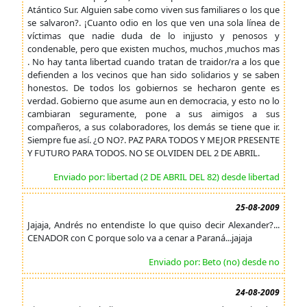
Atántico Sur. Alguien sabe como viven sus familiares o los que
se salvaron?. ¡Cuanto odio en los que ven una sola línea de
víctimas que nadie duda de lo injjusto y penosos y
condenable, pero que existen muchos, muchos ,muchos mas
. No hay tanta libertad cuando tratan de traidor/ra a los que
defienden a los vecinos que han sido solidarios y se saben
honestos. De todos los gobiernos se hecharon gente es
verdad. Gobierno que asume aun en democracia, y esto no lo
cambiaran seguramente, pone a sus aimigos a sus
compañeros, a sus colaboradores, los demás se tiene que ir.
Siempre fue así. ¿O NO?. PAZ PARA TODOS Y MEJOR PRESENTE
Y FUTURO PARA TODOS. NO SE OLVIDEN DEL 2 DE ABRIL.
Enviado por: libertad (2 DE ABRIL DEL 82) desde libertad
25-08-2009
Jajaja, Andrés no entendiste lo que quiso decir Alexander?...
CENADOR con C porque solo va a cenar a Paraná...jajaja
Enviado por: Beto (no) desde no
24-08-2009