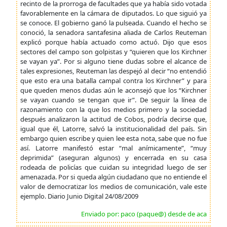
recinto de la prorroga de facultades que ya había sido votada
favorablemente en la cámara de diputados. Lo que siguió ya
se conoce. El gobierno ganó la pulseada. Cuando el hecho se
conoció, la senadora santafesina aliada de Carlos Reuteman
explicó porque había actuado como actuó. Dijo que esos
sectores del campo son golpistas y “quieren que los Kirchner
se vayan ya”. Por si alguno tiene dudas sobre el alcance de
tales expresiones, Reuteman las despejó al decir “no entendió
que esto era una batalla campal contra los Kirchner” y para
que queden menos dudas aún le aconsejó que los “Kirchner
se vayan cuando se tengan que ir”. De seguir la línea de
razonamiento con la que los medios primero y la sociedad
después analizaron la actitud de Cobos, podría decirse que,
igual que él, Latorre, salvó la institucionalidad del país. Sin
embargo quien escribe y quien lee esta nota, sabe que no fue
así. Latorre manifestó estar “mal anímicamente”, “muy
deprimida” (aseguran algunos) y encerrada en su casa
rodeada de policías que cuidan su integridad luego de ser
amenazada. Por si queda algún ciudadano que no entiende el
valor de democratizar los medios de comunicación, vale este
ejemplo. Diario Junio Digital 24/08/2009
Enviado por: paco (paque@) desde de aca