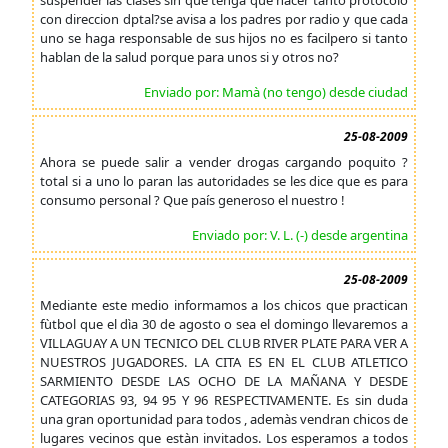
suspender las clases sin que tenga que hacer tanto protocolo
con direccion dptal?se avisa a los padres por radio y que cada
uno se haga responsable de sus hijos no es facilpero si tanto
hablan de la salud porque para unos si y otros no?
Enviado por: Mamà (no tengo) desde ciudad
25-08-2009
Ahora se puede salir a vender drogas cargando poquito ?
total si a uno lo paran las autoridades se les dice que es para
consumo personal ? Que país generoso el nuestro !
Enviado por: V. L. (-) desde argentina
25-08-2009
Mediante este medio informamos a los chicos que practican
fùtbol que el dìa 30 de agosto o sea el domingo llevaremos a
VILLAGUAY A UN TECNICO DEL CLUB RIVER PLATE PARA VER A
NUESTROS JUGADORES. LA CITA ES EN EL CLUB ATLETICO
SARMIENTO DESDE LAS OCHO DE LA MAÑANA Y DESDE
CATEGORIAS 93, 94 95 Y 96 RESPECTIVAMENTE. Es sin duda
una gran oportunidad para todos , ademàs vendran chicos de
lugares vecinos que estàn invitados. Los esperamos a todos