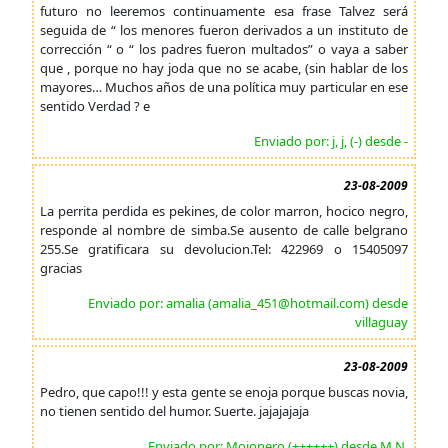
futuro no leeremos continuamente esa frase Talvez será
seguida de “ los menores fueron derivados a un instituto de
corrección “ o “ los padres fueron multados” o vaya a saber
que , porque no hay joda que no se acabe, (sin hablar de los
mayores… Muchos años de una política muy particular en ese
sentido Verdad ? e
Enviado por: j, j, (-) desde -
23-08-2009
La perrita perdida es pekines, de color marron, hocico negro,
responde al nombre de simba.Se ausento de calle belgrano
255.Se gratificara su devolucion.Tel: 422969 o 15405097
gracias
Enviado por: amalia (amalia_451@hotmail.com) desde
villaguay
23-08-2009
Pedro, que capo!!! y esta gente se enoja porque buscas novia,
no tienen sentido del humor. Suerte. jajajajaja
Enviado por: Mojonero (++++++) desde M.N.