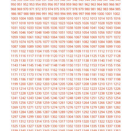
950
951
952
953
954
955
956
957
958
959
960
961
962
963
964
965
966
967
968
969
970
971
972
973
974
975
976
977
978
979
980
981
982
983
984
985
986
987
988
989
990
991
992
993
994
995
996
997
998
999
1000
1001
1002
1003
1004
1005
1006
1007
1008
1009
1010
1011
1012
1013
1014
1015
1016
1017
1018
1019
1020
1021
1022
1023
1024
1025
1026
1027
1028
1029
1030
1031
1032
1033
1034
1035
1036
1037
1038
1039
1040
1041
1042
1043
1044
1045
1046
1047
1048
1049
1050
1051
1052
1053
1054
1055
1056
1057
1058
1059
1060
1061
1062
1063
1064
1065
1066
1067
1068
1069
1070
1071
1072
1073
1074
1075
1076
1077
1078
1079
1080
1081
1082
1083
1084
1085
1086
1087
1088
1089
1090
1091
1092
1093
1094
1095
1096
1097
1098
1099
1100
1101
1102
1103
1104
1105
1106
1107
1108
1109
1110
1111
1112
1113
1114
1115
1116
1117
1118
1119
1120
1121
1122
1123
1124
1125
1126
1127
1128
1129
1130
1131
1132
1133
1134
1135
1136
1137
1138
1139
1140
1141
1142
1143
1144
1145
1146
1147
1148
1149
1150
1151
1152
1153
1154
1155
1156
1157
1158
1159
1160
1161
1162
1163
1164
1165
1166
1167
1168
1169
1170
1171
1172
1173
1174
1175
1176
1177
1178
1179
1180
1181
1182
1183
1184
1185
1186
1187
1188
1189
1190
1191
1192
1193
1194
1195
1196
1197
1198
1199
1200
1201
1202
1203
1204
1205
1206
1207
1208
1209
1210
1211
1212
1213
1214
1215
1216
1217
1218
1219
1220
1221
1222
1223
1224
1225
1226
1227
1228
1229
1230
1231
1232
1233
1234
1235
1236
1237
1238
1239
1240
1241
1242
1243
1244
1245
1246
1247
1248
1249
1250
1251
1252
1253
1254
1255
1256
1257
1258
1259
1260
1261
1262
1263
1264
1265
1266
1267
1268
1269
1270
1271
1272
1273
1274
1275
1276
1277
1278
1279
1280
1281
1282
1283
1284
1285
1286
1287
1288
1289
1290
1291
1292
1293
1294
1295
1296
1297
1298
1299
1300
1301
1302
1303
1304
1305
1306
1307
1308
1309
1310
1311
1312
1313
1314
1315
1316
1317
1318
1319
1320
1321
1322
1323
1324
1325
1326
1327
1328
1329
1330
1331
1332
1333
1334
1335
1336
1337
1338
1339
1340
1341
1342
1343
1344
1345
1346
1347
1348
1349
1350
1351
1352