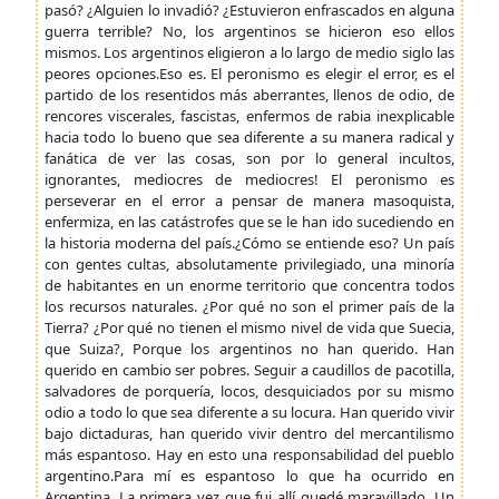
pasó? ¿Alguien lo invadió? ¿Estuvieron enfrascados en alguna
guerra terrible? No, los argentinos se hicieron eso ellos
mismos. Los argentinos eligieron a lo largo de medio siglo las
peores opciones.Eso es. El peronismo es elegir el error, es el
partido de los resentidos más aberrantes, llenos de odio, de
rencores viscerales, fascistas, enfermos de rabia inexplicable
hacia todo lo bueno que sea diferente a su manera radical y
fanática de ver las cosas, son por lo general incultos,
ignorantes, mediocres de mediocres! El peronismo es
perseverar en el error a pensar de manera masoquista,
enfermiza, en las catástrofes que se le han ido sucediendo en
la historia moderna del país.¿Cómo se entiende eso? Un país
con gentes cultas, absolutamente privilegiado, una minoría
de habitantes en un enorme territorio que concentra todos
los recursos naturales. ¿Por qué no son el primer país de la
Tierra? ¿Por qué no tienen el mismo nivel de vida que Suecia,
que Suiza?, Porque los argentinos no han querido. Han
querido en cambio ser pobres. Seguir a caudillos de pacotilla,
salvadores de porquería, locos, desquiciados por su mismo
odio a todo lo que sea diferente a su locura. Han querido vivir
bajo dictaduras, han querido vivir dentro del mercantilismo
más espantoso. Hay en esto una responsabilidad del pueblo
argentino.Para mí es espantoso lo que ha ocurrido en
Argentina. La primera vez que fui allí quedé maravillado. Un