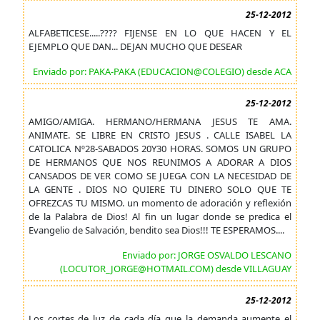
25-12-2012
ALFABETICESE.....???? FIJENSE EN LO QUE HACEN Y EL
EJEMPLO QUE DAN... DEJAN MUCHO QUE DESEAR
Enviado por: PAKA-PAKA (EDUCACION@COLEGIO) desde ACA
25-12-2012
AMIGO/AMIGA. HERMANO/HERMANA JESUS TE AMA.
ANIMATE. SE LIBRE EN CRISTO JESUS . CALLE ISABEL LA
CATOLICA Nº28-SABADOS 20Y30 HORAS. SOMOS UN GRUPO
DE HERMANOS QUE NOS REUNIMOS A ADORAR A DIOS
CANSADOS DE VER COMO SE JUEGA CON LA NECESIDAD DE
LA GENTE . DIOS NO QUIERE TU DINERO SOLO QUE TE
OFREZCAS TU MISMO. un momento de adoración y reflexión
de la Palabra de Dios! Al fin un lugar donde se predica el
Evangelio de Salvación, bendito sea Dios!!! TE ESPERAMOS....
Enviado por: JORGE OSVALDO LESCANO
(LOCUTOR_JORGE@HOTMAIL.COM) desde VILLAGUAY
25-12-2012
Los cortes de luz de cada día que la demanda aumente el