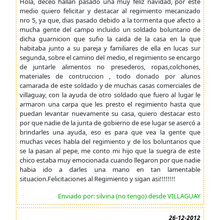
Hola, deceo hallan pasado una muy feliz navidad, por este
medio quiero felicitar y destacar al regimiento mecanizado
nro 5, ya que, dias pasado debido a la tormenta que afecto a
mucha gente del campo incluido un soldado boluntario de
dicha guarnicion que sufio la caida de la casa en la que
habitaba junto a su pareja y familiares de ella en lucas sur
segunda, sobre el camino del medio, el regimiento se encargo
de juntarle alimentos no presederos, ropas,colchones,
materiales de contruccion , todo donado por alunos
camarada de este soldado y de muchas casas comerciales de
villaguay, con la ayuda de otro soldado que fuero al lugar le
armaron una carpa que les presto el regimiento hasta que
puedan levantar nuevamente su casa, quiero destacar esto
por que nadie de la junta de gobierno de ese lugar se asercó a
brindarles una ayuda, eso es para que vea la gente que
muchas veces habla del regimiento y de los boluntarios que
se la pasan al pepe, me conto mi hijo que la suegra de este
chico estaba muy emocionada cuando llegaron por que nadie
habia ido a darles una mano en tan lamentable
situacion.Felicitaciones al Regimiento y sigan asi!!!!!!!!
Enviado por: silvina (no tengo) desde VILLAGUAY
26-12-2012