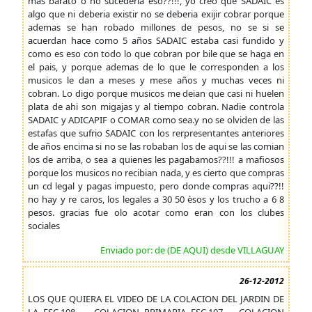
mas barato o no sucederia eso??!!!, yo creo que SADAIC es
algo que ni deberia existir no se deberia exijir cobrar porque
ademas se han robado millones de pesos, no se si se
acuerdan hace como 5 años SADAIC estaba casi fundido y
como es eso con todo lo que cobran por bile que se haga en
el pais, y porque ademas de lo que le corresponden a los
musicos le dan a meses y mese años y muchas veces ni
cobran. Lo digo porque musicos me deian que casi ni huelen
plata de ahi son migajas y al tiempo cobran. Nadie controla
SADAIC y ADICAPIF o COMAR como sea.y no se olviden de las
estafas que sufrio SADAIC con los rerpresentantes anteriores
de años encima si no se las robaban los de aqui se las comian
los de arriba, o sea a quienes les pagabamos??!!! a mafiosos
porque los musicos no recibian nada, y es cierto que compras
un cd legal y pagas impuesto, pero donde compras aqui??!!
no hay y re caros, los legales a 30 50 èsos y los trucho a 6 8
pesos. gracias fue olo acotar como eran con los clubes
sociales
Enviado por: de (DE AQUI) desde VILLAGUAY
26-12-2012
LOS QUE QUIERA EL VIDEO DE LA COLACION DEL JARDIN DE