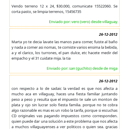
Vendo terreno 12 x 24, $30.000, comunicate 15522060. Se
corta pasto, se limpia terrenos, 15456735
Enviado por: vero (vero) desde villaguay
26-12-2012
Marta yo te decia lavate las manos para comer, fuiste al baño
y nada a comer asi nomas, te comiste varios ensima la bebida,
a y el clarico, los turrones, el pan dulce, etc hacete medir del
empacho y el 31 cuidate mija. la tia
Enviado por: san (guchito) desde de miga
26-12-2012
con respecto a lo de sadaic la verdad es que nos afecta a
mucho aca en villaguay, haces una fiesta familiar juntando
peso a peso y resulta que el impuesto te sale un monton de
plata y ojo sin lucrar solo fiesta familia. porque no te cobra
algo razonable es mas es un robo la tarifa, porque si escuchas
CD originales vas pagando impuestos como corresponden.
quien puede dar una solución a este problema que nos afecta
a muchos villaguayenses a ver politicos o quien sea. gracias