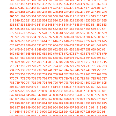
446
447
448
449
450
451
452
453
454
455
456
457
458
459
460
461
462
463
464
465
466
467
468
469
470
471
472
473
474
475
476
477
478
479
480
481
482
483
484
485
486
487
488
489
490
491
492
493
494
495
496
497
498
499
500
501
502
503
504
505
506
507
508
509
510
511
512
513
514
515
516
517
518
519
520
521
522
523
524
525
526
527
528
529
530
531
532
533
534
535
536
537
538
539
540
541
542
543
544
545
546
547
548
549
550
551
552
553
554
555
556
557
558
559
560
561
562
563
564
565
566
567
568
569
570
571
572
573
574
575
576
577
578
579
580
581
582
583
584
585
586
587
588
589
590
591
592
593
594
595
596
597
598
599
600
601
602
603
604
605
606
607
608
609
610
611
612
613
614
615
616
617
618
619
620
621
622
623
624
625
626
627
628
629
630
631
632
633
634
635
636
637
638
639
640
641
642
643
644
645
646
647
648
649
650
651
652
653
654
655
656
657
658
659
660
661
662
663
664
665
666
667
668
669
670
671
672
673
674
675
676
677
678
679
680
681
682
683
684
685
686
687
688
689
690
691
692
693
694
695
696
697
698
699
700
701
702
703
704
705
706
707
708
709
710
711
712
713
714
715
716
717
718
719
720
721
722
723
724
725
726
727
728
729
730
731
732
733
734
735
736
737
738
739
740
741
742
743
744
745
746
747
748
749
750
751
752
753
754
755
756
757
758
759
760
761
762
763
764
765
766
767
768
769
770
771
772
773
774
775
776
777
778
779
780
781
782
783
784
785
786
787
788
789
790
791
792
793
794
795
796
797
798
799
800
801
802
803
804
805
806
807
808
809
810
811
812
813
814
815
816
817
818
819
820
821
822
823
824
825
826
827
828
829
830
831
832
833
834
835
836
837
838
839
840
841
842
843
844
845
846
847
848
849
850
851
852
853
854
855
856
857
858
859
860
861
862
863
864
865
866
867
868
869
870
871
872
873
874
875
876
877
878
879
880
881
882
883
884
885
886
887
888
889
890
891
892
893
894
895
896
897
898
899
900
901
902
903
904
905
906
907
908
909
910
911
912
913
914
915
916
917
918
919
920
921
922
923
924
925
926
927
928
929
930
931
932
933
934
935
936
937
938
939
940
941
942
943
944
945
946
947
948
949