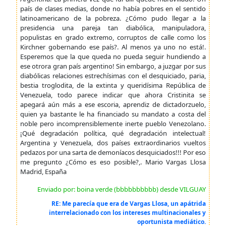
país de clases medias, donde no había pobres en el sentido
latinoamericano de la pobreza. ¿Cómo pudo llegar a la
presidencia una pareja tan diabólica, manipuladora,
populistas en grado extremo, corruptos de calle como los
Kirchner gobernando ese país?. Al menos ya uno no está!.
Esperemos que la que queda no pueda seguir hundiendo a
ese otrora gran país argentino! Sin embargo, a juzgar por sus
diabólicas relaciones estrechísimas con el desquiciado, paria,
bestia troglodita, de la extinta y queridísima República de
Venezuela, todo parece indicar que ahora Cristinita se
apegará aún más a ese escoria, aprendiz de dictadorzuelo,
quien ya bastante le ha financiado su mandato a costa del
noble pero incomprensiblemente inerte pueblo Venezolano.
¡Qué degradación política, qué degradación intelectual!
Argentina y Venezuela, dos países extraordinarios vueltos
pedazos por una sarta de demoníacos desquiciados!!! Por eso
me pregunto ¿Cómo es eso posible?,. Mario Vargas Llosa
Madrid, España
Enviado por: boina verde (bbbbbbbbbb) desde VILGUAY
RE: Me parecía que era de Vargas Llosa, un apátrida
interrelacionado con los intereses multinacionales y
oportunista mediático.