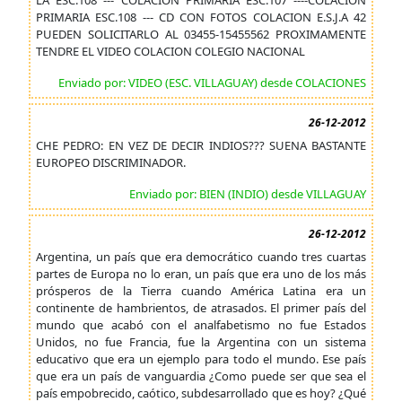
LA ESC.108 --- COLACION PRIMARIA ESC.107 ----COLACION
PRIMARIA ESC.108 --- CD CON FOTOS COLACION E.S.J.A 42
PUEDEN SOLICITARLO AL 03455-15455562 PROXIMAMENTE
TENDRE EL VIDEO COLACION COLEGIO NACIONAL
Enviado por: VIDEO (ESC. VILLAGUAY) desde COLACIONES
26-12-2012
CHE PEDRO: EN VEZ DE DECIR INDIOS??? SUENA BASTANTE
EUROPEO DISCRIMINADOR.
Enviado por: BIEN (INDIO) desde VILLAGUAY
26-12-2012
Argentina, un país que era democrático cuando tres cuartas
partes de Europa no lo eran, un país que era uno de los más
prósperos de la Tierra cuando América Latina era un
continente de hambrientos, de atrasados. El primer país del
mundo que acabó con el analfabetismo no fue Estados
Unidos, no fue Francia, fue la Argentina con un sistema
educativo que era un ejemplo para todo el mundo. Ese país
que era un país de vanguardia ¿Como puede ser que sea el
país empobrecido, caótico, subdesarrollado que es hoy? ¿Qué