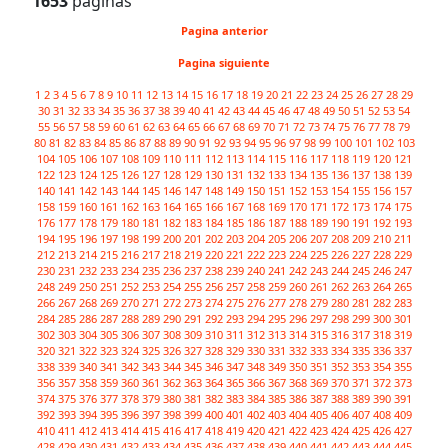
1653
paginas
Pagina anterior
Pagina siguiente
1
2
3
4
5
6
7
8
9
10
11
12
13
14
15
16
17
18
19
20
21
22
23
24
25
26
27
28
29
30
31
32
33
34
35
36
37
38
39
40
41
42
43
44
45
46
47
48
49
50
51
52
53
54
55
56
57
58
59
60
61
62
63
64
65
66
67
68
69
70
71
72
73
74
75
76
77
78
79
80
81
82
83
84
85
86
87
88
89
90
91
92
93
94
95
96
97
98
99
100
101
102
103
104
105
106
107
108
109
110
111
112
113
114
115
116
117
118
119
120
121
122
123
124
125
126
127
128
129
130
131
132
133
134
135
136
137
138
139
140
141
142
143
144
145
146
147
148
149
150
151
152
153
154
155
156
157
158
159
160
161
162
163
164
165
166
167
168
169
170
171
172
173
174
175
176
177
178
179
180
181
182
183
184
185
186
187
188
189
190
191
192
193
194
195
196
197
198
199
200
201
202
203
204
205
206
207
208
209
210
211
212
213
214
215
216
217
218
219
220
221
222
223
224
225
226
227
228
229
230
231
232
233
234
235
236
237
238
239
240
241
242
243
244
245
246
247
248
249
250
251
252
253
254
255
256
257
258
259
260
261
262
263
264
265
266
267
268
269
270
271
272
273
274
275
276
277
278
279
280
281
282
283
284
285
286
287
288
289
290
291
292
293
294
295
296
297
298
299
300
301
302
303
304
305
306
307
308
309
310
311
312
313
314
315
316
317
318
319
320
321
322
323
324
325
326
327
328
329
330
331
332
333
334
335
336
337
338
339
340
341
342
343
344
345
346
347
348
349
350
351
352
353
354
355
356
357
358
359
360
361
362
363
364
365
366
367
368
369
370
371
372
373
374
375
376
377
378
379
380
381
382
383
384
385
386
387
388
389
390
391
392
393
394
395
396
397
398
399
400
401
402
403
404
405
406
407
408
409
410
411
412
413
414
415
416
417
418
419
420
421
422
423
424
425
426
427
428
429
430
431
432
433
434
435
436
437
438
439
440
441
442
443
444
445