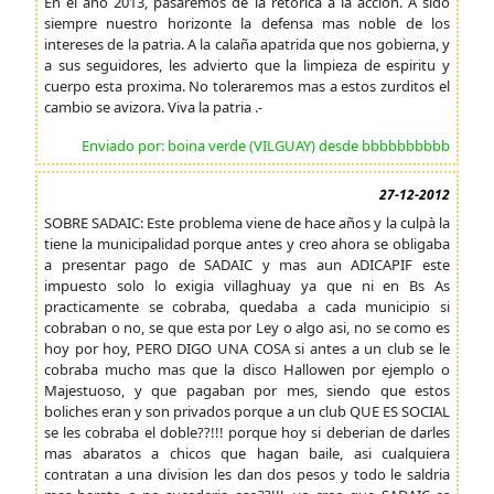
En el año 2013, pasaremos de la retorica a la acción. A sido
siempre nuestro horizonte la defensa mas noble de los
intereses de la patria. A la calaña apatrida que nos gobierna, y
a sus seguidores, les advierto que la limpieza de espiritu y
cuerpo esta proxima. No toleraremos mas a estos zurditos el
cambio se avizora. Viva la patria .-
Enviado por: boina verde (VILGUAY) desde bbbbbbbbbb
27-12-2012
SOBRE SADAIC: Este problema viene de hace años y la culpà la
tiene la municipalidad porque antes y creo ahora se obligaba
a presentar pago de SADAIC y mas aun ADICAPIF este
impuesto solo lo exigia villaghuay ya que ni en Bs As
practicamente se cobraba, quedaba a cada municipio si
cobraban o no, se que esta por Ley o algo asi, no se como es
hoy por hoy, PERO DIGO UNA COSA si antes a un club se le
cobraba mucho mas que la disco Hallowen por ejemplo o
Majestuoso, y que pagaban por mes, siendo que estos
boliches eran y son privados porque a un club QUE ES SOCIAL
se les cobraba el doble??!!! porque hoy si deberian de darles
mas abaratos a chicos que hagan baile, asi cualquiera
contratan a una division les dan dos pesos y todo le saldria