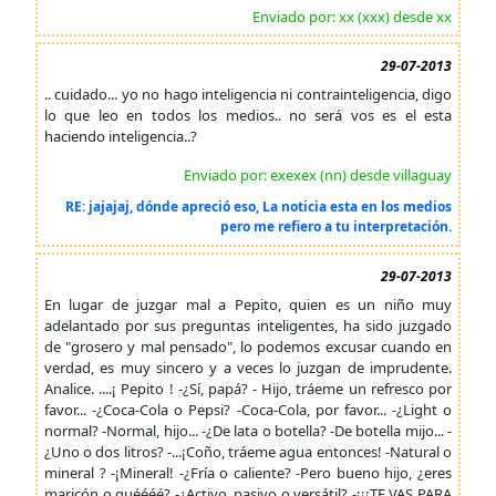
Enviado por: xx (xxx) desde xx
29-07-2013
.. cuidado... yo no hago inteligencia ni contrainteligencia, digo
lo que leo en todos los medios.. no será vos es el esta
haciendo inteligencia..?
Enviado por: exexex (nn) desde villaguay
RE: jajajaj, dónde apreció eso, La noticia esta en los medios
pero me refiero a tu interpretación.
29-07-2013
En lugar de juzgar mal a Pepito, quien es un niño muy
adelantado por sus preguntas inteligentes, ha sido juzgado
de "grosero y mal pensado", lo podemos excusar cuando en
verdad, es muy sincero y a veces lo juzgan de imprudente.
Analice. ....¡ Pepito ! -¿Sí, papá? - Hijo, tráeme un refresco por
favor... -¿Coca-Cola o Pepsi? -Coca-Cola, por favor... -¿Light o
normal? -Normal, hijo... -¿De lata o botella? -De botella mijo... -
¿Uno o dos litros? -...¡Coño, tráeme agua entonces! -Natural o
mineral ? -¡Mineral! -¿Fría o caliente? -Pero bueno hijo, ¿eres
maricón o quéééé? -¿Activo, pasivo o versátil? -¡¡¡TE VAS PARA