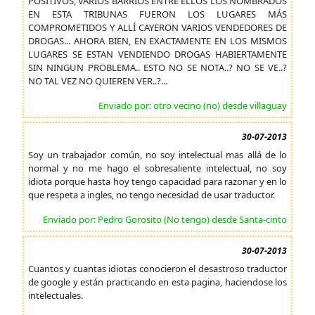
POSITIVOS, VARIOS BARRIOS ENTRE ELLOS LOS NOMBRADOS
EN ESTA TRIBUNAS FUERON LOS LUGARES MÁS
COMPROMETIDOS Y ALLÍ CAYERON VARIOS VENDEDORES DE
DROGAS... AHORA BIEN, EN EXACTAMENTE EN LOS MISMOS
LUGARES SE ESTAN VENDIENDO DROGAS HABIERTAMENTE
SIN NINGUN PROBLEMA.. ESTO NO SE NOTA..? NO SE VE..?
NO TAL VEZ NO QUIEREN VER..?...
Enviado por: otro vecino (no) desde villaguay
30-07-2013
Soy un trabajador común, no soy intelectual mas allá de lo
normal y no me hago el sobresaliente intelectual, no soy
idiota porque hasta hoy tengo capacidad para razonar y en lo
que respeta a ingles, no tengo necesidad de usar traductor.
Enviado por: Pedro Gorosito (No tengo) desde Santa-cinto
30-07-2013
Cuantos y cuantas idiotas conocieron el desastroso traductor
de google y están practicando en esta pagina, haciendose los
intelectuales.