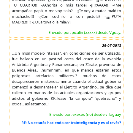
TU CUARTO!!! -¿Ahorita o más tarde? -¡¡¡YAAAA!!! -¿Me
acompañas papá, o me voy solo? -¡¡¡Te voy a matar maldito
muchacho!!! -¿Con cuchillo o con pistola? -¡¡¡¡¡PUTA
MADRE!!!!! -¿¿¿La tuya o la mía???
Enviado por: piculín (xxxxx) desde Vguay.
29-07-2013
...Un misil modelo "italasa", en condiciones de ser utilizado,
fue hallado en un pastizal cerca del cruce de la Avenida
Antártida Argentina y Panamericana, en Zárate, provincia de
Buenos Aires.. .hummmm.. en que manos estarán estos
peligrosos artefactos militares..? muchos de estos
desaparecieron misteriosamente cuando el actual gobierno
comenzó a desmantaelar al Ejercito Argentino.. se dice que
calleron en manos de las actuales organizaciones y grupos
adictos al gobierno KK..lease "la campora" "quebracho" y
otros... así estamos..!
Enviado por: exexex (no) desde villaguay
RE: No estarás haciendo contrainteligencia y es al revés?