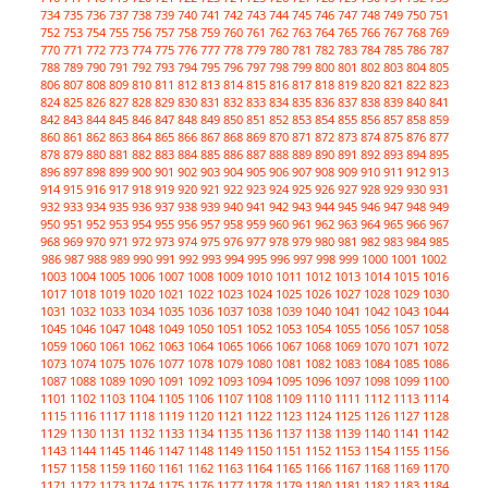
734
735
736
737
738
739
740
741
742
743
744
745
746
747
748
749
750
751
752
753
754
755
756
757
758
759
760
761
762
763
764
765
766
767
768
769
770
771
772
773
774
775
776
777
778
779
780
781
782
783
784
785
786
787
788
789
790
791
792
793
794
795
796
797
798
799
800
801
802
803
804
805
806
807
808
809
810
811
812
813
814
815
816
817
818
819
820
821
822
823
824
825
826
827
828
829
830
831
832
833
834
835
836
837
838
839
840
841
842
843
844
845
846
847
848
849
850
851
852
853
854
855
856
857
858
859
860
861
862
863
864
865
866
867
868
869
870
871
872
873
874
875
876
877
878
879
880
881
882
883
884
885
886
887
888
889
890
891
892
893
894
895
896
897
898
899
900
901
902
903
904
905
906
907
908
909
910
911
912
913
914
915
916
917
918
919
920
921
922
923
924
925
926
927
928
929
930
931
932
933
934
935
936
937
938
939
940
941
942
943
944
945
946
947
948
949
950
951
952
953
954
955
956
957
958
959
960
961
962
963
964
965
966
967
968
969
970
971
972
973
974
975
976
977
978
979
980
981
982
983
984
985
986
987
988
989
990
991
992
993
994
995
996
997
998
999
1000
1001
1002
1003
1004
1005
1006
1007
1008
1009
1010
1011
1012
1013
1014
1015
1016
1017
1018
1019
1020
1021
1022
1023
1024
1025
1026
1027
1028
1029
1030
1031
1032
1033
1034
1035
1036
1037
1038
1039
1040
1041
1042
1043
1044
1045
1046
1047
1048
1049
1050
1051
1052
1053
1054
1055
1056
1057
1058
1059
1060
1061
1062
1063
1064
1065
1066
1067
1068
1069
1070
1071
1072
1073
1074
1075
1076
1077
1078
1079
1080
1081
1082
1083
1084
1085
1086
1087
1088
1089
1090
1091
1092
1093
1094
1095
1096
1097
1098
1099
1100
1101
1102
1103
1104
1105
1106
1107
1108
1109
1110
1111
1112
1113
1114
1115
1116
1117
1118
1119
1120
1121
1122
1123
1124
1125
1126
1127
1128
1129
1130
1131
1132
1133
1134
1135
1136
1137
1138
1139
1140
1141
1142
1143
1144
1145
1146
1147
1148
1149
1150
1151
1152
1153
1154
1155
1156
1157
1158
1159
1160
1161
1162
1163
1164
1165
1166
1167
1168
1169
1170
1171
1172
1173
1174
1175
1176
1177
1178
1179
1180
1181
1182
1183
1184