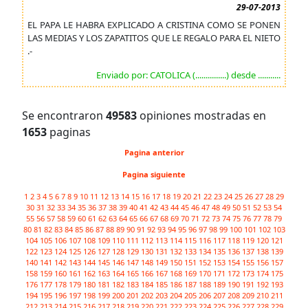
29-07-2013
EL PAPA LE HABRA EXPLICADO A CRISTINA COMO SE PONEN
LAS MEDIAS Y LOS ZAPATITOS QUE LE REGALO PARA EL NIETO
.-
Enviado por: CATOLICA (...............) desde ...........
Se encontraron
49583
opiniones mostradas en
1653
paginas
Pagina anterior
Pagina siguiente
1
2
3
4
5
6
7
8
9
10
11
12
13
14
15
16
17
18
19
20
21
22
23
24
25
26
27
28
29
30
31
32
33
34
35
36
37
38
39
40
41
42
43
44
45
46
47
48
49
50
51
52
53
54
55
56
57
58
59
60
61
62
63
64
65
66
67
68
69
70
71
72
73
74
75
76
77
78
79
80
81
82
83
84
85
86
87
88
89
90
91
92
93
94
95
96
97
98
99
100
101
102
103
104
105
106
107
108
109
110
111
112
113
114
115
116
117
118
119
120
121
122
123
124
125
126
127
128
129
130
131
132
133
134
135
136
137
138
139
140
141
142
143
144
145
146
147
148
149
150
151
152
153
154
155
156
157
158
159
160
161
162
163
164
165
166
167
168
169
170
171
172
173
174
175
176
177
178
179
180
181
182
183
184
185
186
187
188
189
190
191
192
193
194
195
196
197
198
199
200
201
202
203
204
205
206
207
208
209
210
211
212
213
214
215
216
217
218
219
220
221
222
223
224
225
226
227
228
229