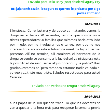
Enviado por: Hello Baby (not) desde villaguay city
RE: jaja tenés razón, lo seguro es que vos lo probaste por algo
podés afirmarlo
30-07-2013
Silenciosa... Corre, lastima y de apoco va matando, vemos la
droga en el barrio 90 viviendas, lastima que somos unos
tristes espectadores 90 familias que miramos hacia otro lado
por miedo, por no involucrarnos o tal vez por que no nos
interesa. total allí no esta el futuro de nuestros hijos ni actual
presente. Allí no termina, allí comienza el horizonte de la
droga se vende se consume a la luz del sol ya ni siquiera esta
la posibilidad de resguardar algún horario... y la policía? Bien
gracias.. estamos ahí pero tampoco estamos nadie ve nada ni
yo veo ya... triste muy triste. Saludos respetuosos para usted
Ceferino
Enviado por: vecino (no tengo) desde villaguay
30-07-2013
a los papás de la 108 queden tranquilo que los docentes se
van a quedar una hora más para recuperar la semana previa