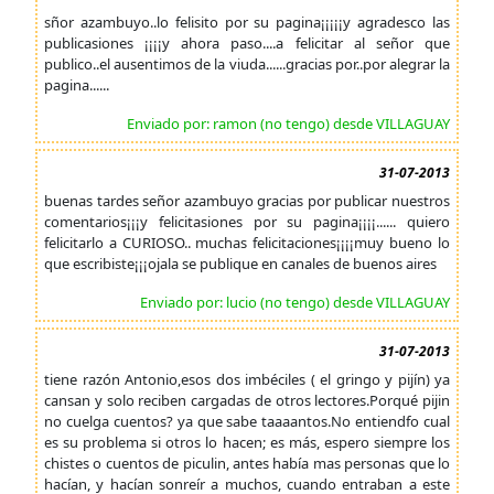
sñor azambuyo..lo felisito por su pagina¡¡¡¡¡y agradesco las
publicasiones ¡¡¡¡y ahora paso....a felicitar al señor que
publico..el ausentimos de la viuda......gracias por..por alegrar la
pagina......
Enviado por: ramon (no tengo) desde VILLAGUAY
31-07-2013
buenas tardes señor azambuyo gracias por publicar nuestros
comentarios¡¡¡y felicitasiones por su pagina¡¡¡¡...... quiero
felicitarlo a CURIOSO.. muchas felicitaciones¡¡¡¡muy bueno lo
que escribiste¡¡¡ojala se publique en canales de buenos aires
Enviado por: lucio (no tengo) desde VILLAGUAY
31-07-2013
tiene razón Antonio,esos dos imbéciles ( el gringo y pijín) ya
cansan y solo reciben cargadas de otros lectores.Porqué pijin
no cuelga cuentos? ya que sabe taaaantos.No entiendfo cual
es su problema si otros lo hacen; es más, espero siempre los
chistes o cuentos de piculin, antes había mas personas que lo
hacían, y hacían sonreír a muchos, cuando entraban a este