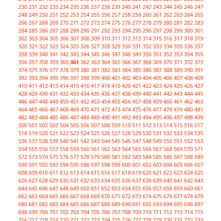
230
231
232
233
234
235
236
237
238
239
240
241
242
243
244
245
246
247
248
249
250
251
252
253
254
255
256
257
258
259
260
261
262
263
264
265
266
267
268
269
270
271
272
273
274
275
276
277
278
279
280
281
282
283
284
285
286
287
288
289
290
291
292
293
294
295
296
297
298
299
300
301
302
303
304
305
306
307
308
309
310
311
312
313
314
315
316
317
318
319
320
321
322
323
324
325
326
327
328
329
330
331
332
333
334
335
336
337
338
339
340
341
342
343
344
345
346
347
348
349
350
351
352
353
354
355
356
357
358
359
360
361
362
363
364
365
366
367
368
369
370
371
372
373
374
375
376
377
378
379
380
381
382
383
384
385
386
387
388
389
390
391
392
393
394
395
396
397
398
399
400
401
402
403
404
405
406
407
408
409
410
411
412
413
414
415
416
417
418
419
420
421
422
423
424
425
426
427
428
429
430
431
432
433
434
435
436
437
438
439
440
441
442
443
444
445
446
447
448
449
450
451
452
453
454
455
456
457
458
459
460
461
462
463
464
465
466
467
468
469
470
471
472
473
474
475
476
477
478
479
480
481
482
483
484
485
486
487
488
489
490
491
492
493
494
495
496
497
498
499
500
501
502
503
504
505
506
507
508
509
510
511
512
513
514
515
516
517
518
519
520
521
522
523
524
525
526
527
528
529
530
531
532
533
534
535
536
537
538
539
540
541
542
543
544
545
546
547
548
549
550
551
552
553
554
555
556
557
558
559
560
561
562
563
564
565
566
567
568
569
570
571
572
573
574
575
576
577
578
579
580
581
582
583
584
585
586
587
588
589
590
591
592
593
594
595
596
597
598
599
600
601
602
603
604
605
606
607
608
609
610
611
612
613
614
615
616
617
618
619
620
621
622
623
624
625
626
627
628
629
630
631
632
633
634
635
636
637
638
639
640
641
642
643
644
645
646
647
648
649
650
651
652
653
654
655
656
657
658
659
660
661
662
663
664
665
666
667
668
669
670
671
672
673
674
675
676
677
678
679
680
681
682
683
684
685
686
687
688
689
690
691
692
693
694
695
696
697
698
699
700
701
702
703
704
705
706
707
708
709
710
711
712
713
714
715
716
717
718
719
720
721
722
723
724
725
726
727
728
729
730
731
732
733