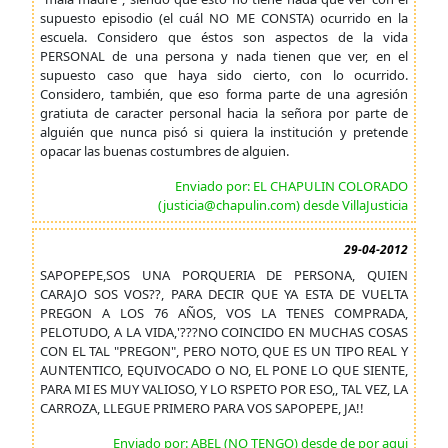
supuesto episodio (el cuál NO ME CONSTA) ocurrido en la
escuela. Considero que éstos son aspectos de la vida
PERSONAL de una persona y nada tienen que ver, en el
supuesto caso que haya sido cierto, con lo ocurrido.
Considero, también, que eso forma parte de una agresión
gratiuta de caracter personal hacia la señora por parte de
alguién que nunca pisó si quiera la institución y pretende
opacar las buenas costumbres de alguien.
Enviado por: EL CHAPULIN COLORADO
(justicia@chapulin.com) desde VillaJusticia
29-04-2012
SAPOPEPE,SOS UNA PORQUERIA DE PERSONA, QUIEN
CARAJO SOS VOS??, PARA DECIR QUE YA ESTA DE VUELTA
PREGON A LOS 76 AÑOS, VOS LA TENES COMPRADA,
PELOTUDO, A LA VIDA,'???NO COINCIDO EN MUCHAS COSAS
CON EL TAL "PREGON", PERO NOTO, QUE ES UN TIPO REAL Y
AUNTENTICO, EQUIVOCADO O NO, EL PONE LO QUE SIENTE,
PARA MI ES MUY VALIOSO, Y LO RSPETO POR ESO,, TAL VEZ, LA
CARROZA, LLEGUE PRIMERO PARA VOS SAPOPEPE, JA!!
Enviado por: ABEL (NO TENGO) desde de por aqui