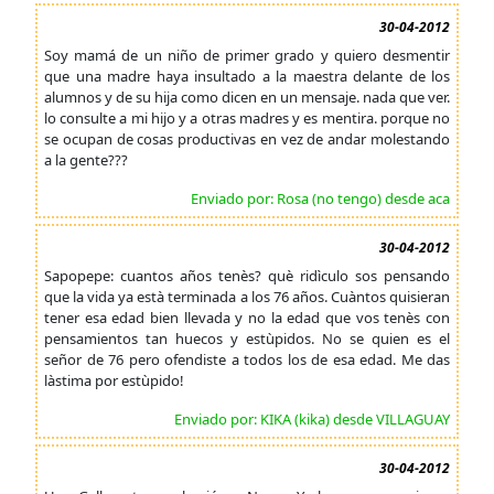
30-04-2012
Soy mamá de un niño de primer grado y quiero desmentir
que una madre haya insultado a la maestra delante de los
alumnos y de su hija como dicen en un mensaje. nada que ver.
lo consulte a mi hijo y a otras madres y es mentira. porque no
se ocupan de cosas productivas en vez de andar molestando
a la gente???
Enviado por: Rosa (no tengo) desde aca
30-04-2012
Sapopepe: cuantos años tenès? què ridìculo sos pensando
que la vida ya està terminada a los 76 años. Cuàntos quisieran
tener esa edad bien llevada y no la edad que vos tenès con
pensamientos tan huecos y estùpidos. No se quien es el
señor de 76 pero ofendiste a todos los de esa edad. Me das
làstima por estùpido!
Enviado por: KIKA (kika) desde VILLAGUAY
30-04-2012