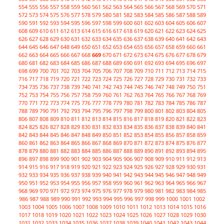
554
555
556
557
558
559
560
561
562
563
564
565
566
567
568
569
570
571
572
573
574
575
576
577
578
579
580
581
582
583
584
585
586
587
588
589
590
591
592
593
594
595
596
597
598
599
600
601
602
603
604
605
606
607
608
609
610
611
612
613
614
615
616
617
618
619
620
621
622
623
624
625
626
627
628
629
630
631
632
633
634
635
636
637
638
639
640
641
642
643
644
645
646
647
648
649
650
651
652
653
654
655
656
657
658
659
660
661
662
663
664
665
666
667
668
669
670
671
672
673
674
675
676
677
678
679
680
681
682
683
684
685
686
687
688
689
690
691
692
693
694
695
696
697
698
699
700
701
702
703
704
705
706
707
708
709
710
711
712
713
714
715
716
717
718
719
720
721
722
723
724
725
726
727
728
729
730
731
732
733
734
735
736
737
738
739
740
741
742
743
744
745
746
747
748
749
750
751
752
753
754
755
756
757
758
759
760
761
762
763
764
765
766
767
768
769
770
771
772
773
774
775
776
777
778
779
780
781
782
783
784
785
786
787
788
789
790
791
792
793
794
795
796
797
798
799
800
801
802
803
804
805
806
807
808
809
810
811
812
813
814
815
816
817
818
819
820
821
822
823
824
825
826
827
828
829
830
831
832
833
834
835
836
837
838
839
840
841
842
843
844
845
846
847
848
849
850
851
852
853
854
855
856
857
858
859
860
861
862
863
864
865
866
867
868
869
870
871
872
873
874
875
876
877
878
879
880
881
882
883
884
885
886
887
888
889
890
891
892
893
894
895
896
897
898
899
900
901
902
903
904
905
906
907
908
909
910
911
912
913
914
915
916
917
918
919
920
921
922
923
924
925
926
927
928
929
930
931
932
933
934
935
936
937
938
939
940
941
942
943
944
945
946
947
948
949
950
951
952
953
954
955
956
957
958
959
960
961
962
963
964
965
966
967
968
969
970
971
972
973
974
975
976
977
978
979
980
981
982
983
984
985
986
987
988
989
990
991
992
993
994
995
996
997
998
999
1000
1001
1002
1003
1004
1005
1006
1007
1008
1009
1010
1011
1012
1013
1014
1015
1016
1017
1018
1019
1020
1021
1022
1023
1024
1025
1026
1027
1028
1029
1030
1031
1032
1033
1034
1035
1036
1037
1038
1039
1040
1041
1042
1043
1044