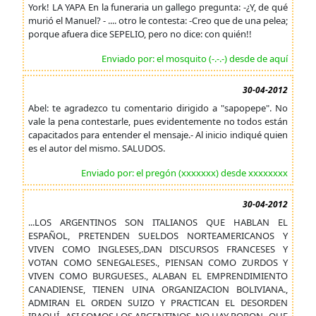
York! LA YAPA En la funeraria un gallego pregunta: -¿Y, de qué
murió el Manuel? - .... otro le contesta: -Creo que de una pelea;
porque afuera dice SEPELIO, pero no dice: con quién!!
Enviado por: el mosquito (-.-.-) desde de aquí
30-04-2012
Abel: te agradezco tu comentario dirigido a "sapopepe". No
vale la pena contestarle, pues evidentemente no todos están
capacitados para entender el mensaje.- Al inicio indiqué quien
es el autor del mismo. SALUDOS.
Enviado por: el pregón (xxxxxxx) desde xxxxxxxx
30-04-2012
...LOS ARGENTINOS SON ITALIANOS QUE HABLAN EL
ESPAÑOL, PRETENDEN SUELDOS NORTEAMERICANOS Y
VIVEN COMO INGLESES,.DAN DISCURSOS FRANCESES Y
VOTAN COMO SENEGALESES., PIENSAN COMO ZURDOS Y
VIVEN COMO BURGUESES., ALABAN EL EMPRENDIMIENTO
CANADIENSE, TIENEN UINA ORGANIZACION BOLIVIANA.,
ADMIRAN EL ORDEN SUIZO Y PRACTICAN EL DESORDEN