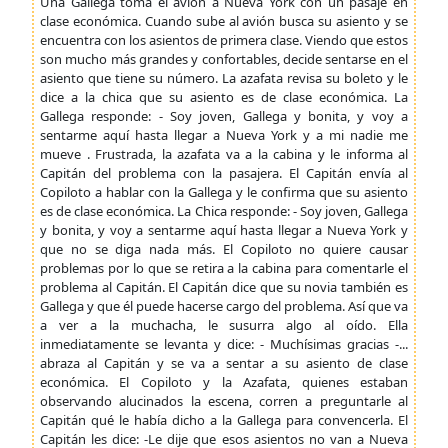
Una Gallega toma el avión a Nueva York con un pasaje en
clase económica. Cuando sube al avión busca su asiento y se
encuentra con los asientos de primera clase. Viendo que estos
son mucho más grandes y confortables, decide sentarse en el
asiento que tiene su número. La azafata revisa su boleto y le
dice a la chica que su asiento es de clase económica. La
Gallega responde: - Soy joven, Gallega y bonita, y voy a
sentarme aquí hasta llegar a Nueva York y a mi nadie me
mueve . Frustrada, la azafata va a la cabina y le informa al
Capitán del problema con la pasajera. El Capitán envía al
Copiloto a hablar con la Gallega y le confirma que su asiento
es de clase económica. La Chica responde: - Soy joven, Gallega
y bonita, y voy a sentarme aquí hasta llegar a Nueva York y
que no se diga nada más. El Copiloto no quiere causar
problemas por lo que se retira a la cabina para comentarle el
problema al Capitán. El Capitán dice que su novia también es
Gallega y que él puede hacerse cargo del problema. Así que va
a ver a la muchacha, le susurra algo al oí­do. Ella
inmediatamente se levanta y dice: - Muchísimas gracias -...
abraza al Capitán y se va a sentar a su asiento de clase
económica. El Copiloto y la Azafata, quienes estaban
observando alucinados la escena, corren a preguntarle al
Capitán qué le había dicho a la Gallega para convencerla. El
Capitán les dice: -Le dije que esos asientos no van a Nueva