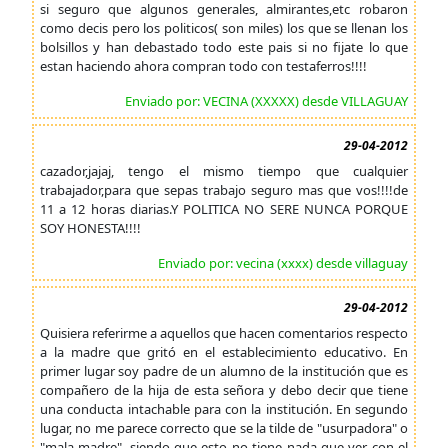
si seguro que algunos generales, almirantes,etc robaron
como decis pero los politicos( son miles) los que se llenan los
bolsillos y han debastado todo este pais si no fijate lo que
estan haciendo ahora compran todo con testaferros!!!!
Enviado por: VECINA (XXXXX) desde VILLAGUAY
29-04-2012
cazador,jajaj, tengo el mismo tiempo que cualquier
trabajador,para que sepas trabajo seguro mas que vos!!!!de
11 a 12 horas diarias.Y POLITICA NO SERE NUNCA PORQUE
SOY HONESTA!!!!
Enviado por: vecina (xxxx) desde villaguay
29-04-2012
Quisiera referirme a aquellos que hacen comentarios respecto
a la madre que gritó en el establecimiento educativo. En
primer lugar soy padre de un alumno de la institución que es
compañero de la hija de esta señora y debo decir que tiene
una conducta intachable para con la institución. En segundo
lugar, no me parece correcto que se la tilde de "usurpadora" o
"mala madre", siendo que esto no tiene nada que ver con el