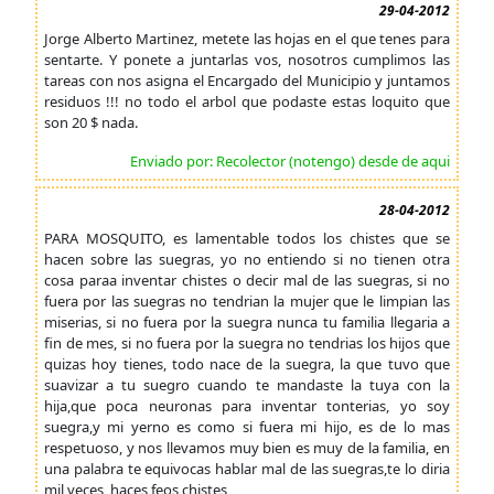
29-04-2012
Jorge Alberto Martinez, metete las hojas en el que tenes para
sentarte. Y ponete a juntarlas vos, nosotros cumplimos las
tareas con nos asigna el Encargado del Municipio y juntamos
residuos !!! no todo el arbol que podaste estas loquito que
son 20 $ nada.
Enviado por: Recolector (notengo) desde de aqui
28-04-2012
PARA MOSQUITO, es lamentable todos los chistes que se
hacen sobre las suegras, yo no entiendo si no tienen otra
cosa paraa inventar chistes o decir mal de las suegras, si no
fuera por las suegras no tendrian la mujer que le limpian las
miserias, si no fuera por la suegra nunca tu familia llegaria a
fin de mes, si no fuera por la suegra no tendrias los hijos que
quizas hoy tienes, todo nace de la suegra, la que tuvo que
suavizar a tu suegro cuando te mandaste la tuya con la
hija,que poca neuronas para inventar tonterias, yo soy
suegra,y mi yerno es como si fuera mi hijo, es de lo mas
respetuoso, y nos llevamos muy bien es muy de la familia, en
una palabra te equivocas hablar mal de las suegras,te lo diria
mil veces, haces feos chistes,