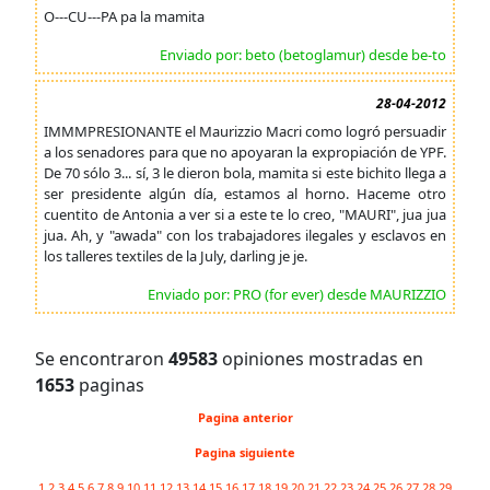
O---CU---PA pa la mamita
Enviado por: beto (betoglamur) desde be-to
28-04-2012
IMMMPRESIONANTE el Maurizzio Macri como logró persuadir
a los senadores para que no apoyaran la expropiación de YPF.
De 70 sólo 3... sí, 3 le dieron bola, mamita si este bichito llega a
ser presidente algún día, estamos al horno. Haceme otro
cuentito de Antonia a ver si a este te lo creo, "MAURI", jua jua
jua. Ah, y "awada" con los trabajadores ilegales y esclavos en
los talleres textiles de la July, darling je je.
Enviado por: PRO (for ever) desde MAURIZZIO
Se encontraron
49583
opiniones mostradas en
1653
paginas
Pagina anterior
Pagina siguiente
1
2
3
4
5
6
7
8
9
10
11
12
13
14
15
16
17
18
19
20
21
22
23
24
25
26
27
28
29