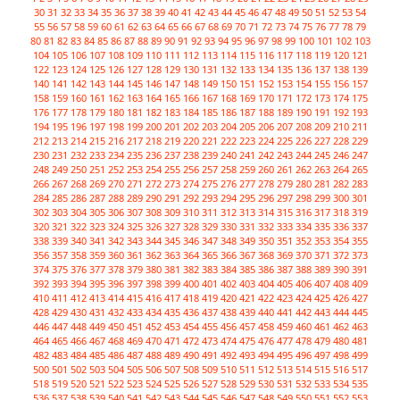
30
31
32
33
34
35
36
37
38
39
40
41
42
43
44
45
46
47
48
49
50
51
52
53
54
55
56
57
58
59
60
61
62
63
64
65
66
67
68
69
70
71
72
73
74
75
76
77
78
79
80
81
82
83
84
85
86
87
88
89
90
91
92
93
94
95
96
97
98
99
100
101
102
103
104
105
106
107
108
109
110
111
112
113
114
115
116
117
118
119
120
121
122
123
124
125
126
127
128
129
130
131
132
133
134
135
136
137
138
139
140
141
142
143
144
145
146
147
148
149
150
151
152
153
154
155
156
157
158
159
160
161
162
163
164
165
166
167
168
169
170
171
172
173
174
175
176
177
178
179
180
181
182
183
184
185
186
187
188
189
190
191
192
193
194
195
196
197
198
199
200
201
202
203
204
205
206
207
208
209
210
211
212
213
214
215
216
217
218
219
220
221
222
223
224
225
226
227
228
229
230
231
232
233
234
235
236
237
238
239
240
241
242
243
244
245
246
247
248
249
250
251
252
253
254
255
256
257
258
259
260
261
262
263
264
265
266
267
268
269
270
271
272
273
274
275
276
277
278
279
280
281
282
283
284
285
286
287
288
289
290
291
292
293
294
295
296
297
298
299
300
301
302
303
304
305
306
307
308
309
310
311
312
313
314
315
316
317
318
319
320
321
322
323
324
325
326
327
328
329
330
331
332
333
334
335
336
337
338
339
340
341
342
343
344
345
346
347
348
349
350
351
352
353
354
355
356
357
358
359
360
361
362
363
364
365
366
367
368
369
370
371
372
373
374
375
376
377
378
379
380
381
382
383
384
385
386
387
388
389
390
391
392
393
394
395
396
397
398
399
400
401
402
403
404
405
406
407
408
409
410
411
412
413
414
415
416
417
418
419
420
421
422
423
424
425
426
427
428
429
430
431
432
433
434
435
436
437
438
439
440
441
442
443
444
445
446
447
448
449
450
451
452
453
454
455
456
457
458
459
460
461
462
463
464
465
466
467
468
469
470
471
472
473
474
475
476
477
478
479
480
481
482
483
484
485
486
487
488
489
490
491
492
493
494
495
496
497
498
499
500
501
502
503
504
505
506
507
508
509
510
511
512
513
514
515
516
517
518
519
520
521
522
523
524
525
526
527
528
529
530
531
532
533
534
535
536
537
538
539
540
541
542
543
544
545
546
547
548
549
550
551
552
553