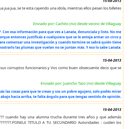
15-04-2013
 jua jua, se te esta cayendo una idola, mientras ellos pesan los billetes
Enviado por: Cachito (no) desde vecino de Villaguay
s?. Con esa información para que ves a Lanata, denunciala y listo. No me
orque entonces justificás a cualquiera que se le antoja armar un circo y
 para comenzar una investigación y cuando termine se sabrá quién tiene
ostrarlo las plumas que vuelan no se juntan más. Y eso lo sabe Lanata.
15-04-2013
 y sus corruptos funcionarios y Vos como buen obsecuente decis que se
Enviado por: Juancho Tazo (no) desde Villaguay
ás las cosas para que te crean y sos un pobre agujero, solo podés mirar
 abajo hacia arriba, te falta ángulo para que tengas sentido de opinión.
15-04-2013
ás???? cuando hay una alumna trucha durante tres años y que además
 ?????????.PONELE TITULO A TU SECUNDARIO Autoridades : cuiden los