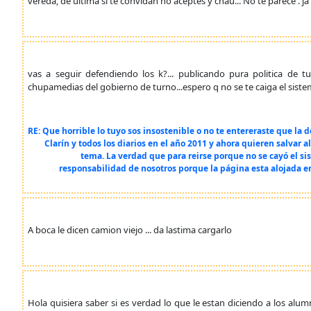
vereda, de ultima si te convidan no aceptes y chau... No te parece . ja
vas a seguir defendiendo los k?... publicando pura politica de tur
chupamedias del gobierno de turno...espero q no se te caiga el sistem
RE: Que horrible lo tuyo sos insostenible o no te entereraste que la
Clarín y todos los diarios en el año 2011 y ahora quieren salvar
tema. La verdad que para reirse porque no se cayó el s
responsabilidad de nosotros porque la página esta alojada en
A boca le dicen camion viejo ... da lastima cargarlo
Hola quisiera saber si es verdad lo que le estan diciendo a los alum