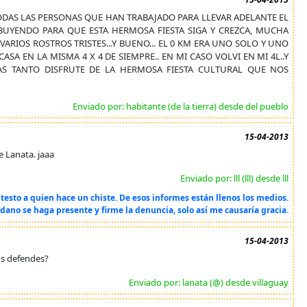
ODAS LAS PERSONAS QUE HAN TRABAJADO PARA LLEVAR ADELANTE EL
BUYENDO PARA QUE ESTA HERMOSA FIESTA SIGA Y CREZCA, MUCHA
VARIOS ROSTROS TRISTES...Y BUENO... EL 0 KM ERA UNO SOLO Y UNO
SA EN LA MISMA 4 X 4 DE SIEMPRE.. EN MI CASO VOLVI EN MI 4L..Y
AS TANTO DISFRUTE DE LA HERMOSA FIESTA CULTURAL QUE NOS
Enviado por: habitante (de la tierra) desde del pueblo
15-04-2013
e Lanata. jaaa
Enviado por: lll (lll) desde lll
esto a quien hace un chiste. De esos informes están llenos los medios.
ano se haga presente y firme la denuncia, solo así me causaría gracia.
15-04-2013
los defendes?
Enviado por: lanata (@) desde villaguay