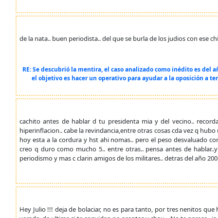
de la nata.. buen periodista.. del que se burla de los judios con ese ch
RE: Se descubrió la mentira, el caso analizado como inédito es del
el objetivo es hacer un operativo para ayudar a la oposición a te
cachito antes de hablar d tu presidenta mia y del vecino.. recor
hiperinflacion.. cabe la revindancia,entre otras cosas cda vez q hubo 
hoy esta a la cordura y hst ahi nomas.. pero el peso desvaluado c
creo q duro como mucho 5.. entre otras.. pensa antes de hablar..y
periodismo y mas c clarin amigos de los militares.. detras del año 200
Hey Julio !!! deja de bolaciar, no es para tanto, por tres nenitos qu