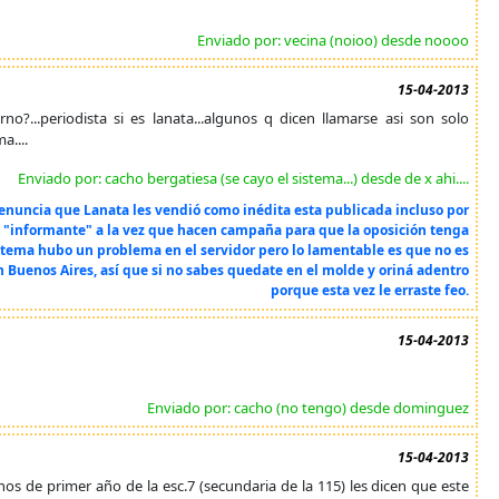
Enviado por: vecina (noioo) desde noooo
15-04-2013
no?...periodista si es lanata...algunos q dicen llamarse asi son solo
a....
Enviado por: cacho bergatiesa (se cayo el sistema...) desde de x ahi....
 denuncia que Lanata les vendió como inédita esta publicada incluso por
 al "informante" a la vez que hacen campaña para que la oposición tenga
istema hubo un problema en el servidor pero lo lamentable es que no es
 Buenos Aires, así que si no sabes quedate en el molde y oriná adentro
porque esta vez le erraste feo.
15-04-2013
Enviado por: cacho (no tengo) desde dominguez
15-04-2013
nos de primer año de la esc.7 (secundaria de la 115) les dicen que este