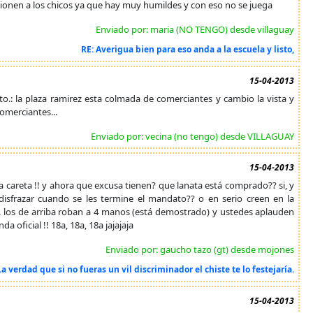
sionen a los chicos ya que hay muy humildes y con eso no se juega
Enviado por: maria (NO TENGO) desde villaguay
RE: Averigua bien para eso anda a la escuela y listo,
15-04-2013
esto.: la plaza ramirez esta colmada de comerciantes y cambio la vista y
comerciantes...
Enviado por: vecina (no tengo) desde VILLAGUAY
15-04-2013
la careta !! y ahora que excusa tienen? que lanata está comprado?? si, y
disfrazar cuando se les termine el mandato?? o en serio creen en la
ja. los de arriba roban a 4 manos (está demostrado) y ustedes aplauden
 oficial !! 18a, 18a, 18a jajajaja
Enviado por: gaucho tazo (gt) desde mojones
La verdad que si no fueras un vil discriminador el chiste te lo festejaría.
15-04-2013