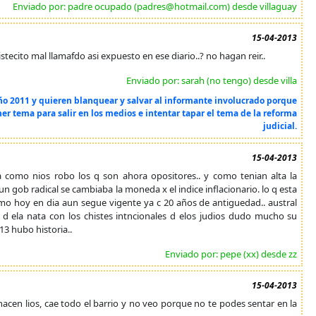
Enviado por: padre ocupado (padres@hotmail.com) desde villaguay
15-04-2013
istecito mal llamafdo asi expuesto en ese diario..? no hagan reir..
Enviado por: sarah (no tengo) desde villa
 año 2011 y quieren blanquear y salvar al informante involucrado porque
ner tema para salir en los medios e intentar tapar el tema de la reforma
judicial.
15-04-2013
da como nios robo los q son ahora opositores.. y como tenian alta la
un gob radical se cambiaba la moneda x el indice inflacionario. lo q esta
omo hoy en dia aun segue vigente ya c 20 años de antiguedad.. austral
 d ela nata con los chistes intncionales d elos judios dudo mucho su
13 hubo historia..
Enviado por: pepe (xx) desde zz
15-04-2013
e hacen lios, cae todo el barrio y no veo porque no te podes sentar en la