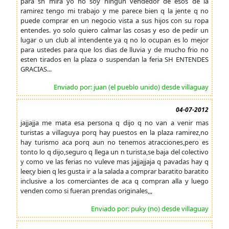
para sh mira yo no soy ningun vendedor de esos de la
ramirez tengo mi trabajo y me parece bien q la jente q no
puede comprar en un negocio vista a sus hijos con su ropa
entendes. yo solo quiero calmar las cosas y eso de pedir un
lugar o un club al intendente ya q no lo ocupan es lo mejor
para ustedes para que los dias de lluvia y de mucho frio no
esten tirados en la plaza o suspendan la feria SH ENTENDES
GRACIAS...
Enviado por: juan (el pueblo unido) desde villaguay
04-07-2012
jajjajja me mata esa persona q dijo q no van a venir mas
turistas a villaguya porq hay puestos en la plaza ramirez,no
hay turismo aca porq aun no tenemos atracciones,pero es
tonto lo q dijo,seguro q llega un n turista,se baja del colectivo
y como ve las ferias no vuleve mas jajjajjaja q pavadas hay q
leer,y bien q les gusta ir a la salada a comprar baratito baratito
inclusive a los comerciantes de aca q compran alla y luego
venden como si fueran prendas originales,,,
Enviado por: puky (no) desde villaguay