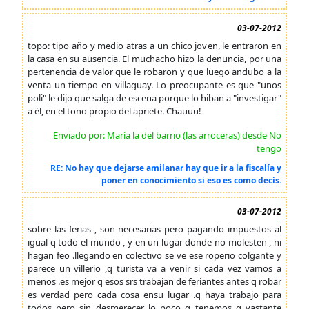
03-07-2012
topo: tipo año y medio atras a un chico joven, le entraron en
la casa en su ausencia. El muchacho hizo la denuncia, por una
pertenencia de valor que le robaron y que luego andubo a la
venta un tiempo en villaguay. Lo preocupante es que "unos
poli" le dijo que salga de escena porque lo hiban a "investigar"
a él, en el tono propio del apriete. Chauuu!
Enviado por: María la del barrio (las arroceras) desde No
tengo
RE: No hay que dejarse amilanar hay que ir a la fiscalía y
poner en conocimiento si eso es como decís.
03-07-2012
sobre las ferias , son necesarias pero pagando impuestos al
igual q todo el mundo , y en un lugar donde no molesten , ni
hagan feo .llegando en colectivo se ve ese roperio colgante y
parece un villerio ,q turista va a venir si cada vez vamos a
menos .es mejor q esos srs trabajan de feriantes antes q robar
es verdad pero cada cosa ensu lugar .q haya trabajo para
todos pero sin desmerecer lo poco q tenemos q vastante