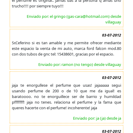
el perfume es original.. jamas das a la persona q amas uno
trucho!!!! por siempre tuyo!!!
Enviado por: el gringo (gas-cara@hotmail.com) desde
villaguay
03-07-2012
Sr.Ceferino si es tan amable y me permite ofrecer mediante
este espacio la venta de mi auto, marca ford falcon mod.80
con dos tubos de gnc tel: 15438601, gracias por el espacio.
Enviado por: ramon (no tengo) desde villaguay
03-07-2012
jaja te enorgullese el perfume que usas! jajaaaaa segui
usando perfume de 200 o de 10 que me da igual! es
baratoooo. no te enorguillece ser de barrio y humildad
pfffffff! jaja no tenes. relaciona el perfume y la fama que
queres hacerte con el perfume! incoherente! jaja
Enviado por: ja (ja) desde ja
03-07-2012