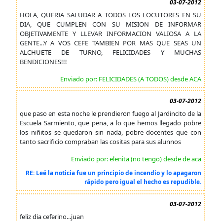
03-07-2012
HOLA, QUERIA SALUDAR A TODOS LOS LOCUTORES EN SU
DIA, QUE CUMPLEN CON SU MISION DE INFORMAR
OBJETIVAMENTE Y LLEVAR INFORMACION VALIOSA A LA
GENTE...Y A VOS CEFE TAMBIEN POR MAS QUE SEAS UN
ALCHUETE DE TURNO, FELICIDADES Y MUCHAS
BENDICIONES!!!
Enviado por: FELICIDADES (A TODOS) desde ACA
03-07-2012
que paso en esta noche le prendieron fuego al Jardincito de la
Escuela Sarmiento, que pena, a lo que hemos llegado pobre
los niñitos se quedaron sin nada, pobre docentes que con
tanto sacrificio compraban las cositas para sus alunnos
Enviado por: elenita (no tengo) desde de aca
RE: Leé la noticia fue un principio de incendio y lo apagaron
rápido pero igual el hecho es repudible.
03-07-2012
feliz dia ceferino...juan