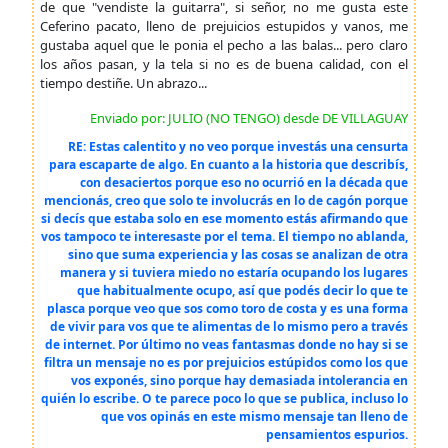
de que "vendiste la guitarra", si señor, no me gusta este
Ceferino pacato, lleno de prejuicios estupidos y vanos, me
gustaba aquel que le ponia el pecho a las balas... pero claro
los años pasan, y la tela si no es de buena calidad, con el
tiempo destiñe. Un abrazo...
Enviado por: JULIO (NO TENGO) desde DE VILLAGUAY
RE: Estas calentito y no veo porque investás una censurta
para escaparte de algo. En cuanto a la historia que describís,
con desaciertos porque eso no ocurrió en la década que
mencionás, creo que solo te involucrás en lo de cagón porque
si decís que estaba solo en ese momento estás afirmando que
vos tampoco te interesaste por el tema. El tiempo no ablanda,
sino que suma experiencia y las cosas se analizan de otra
manera y si tuviera miedo no estaría ocupando los lugares
que habitualmente ocupo, así que podés decir lo que te
plasca porque veo que sos como toro de costa y es una forma
de vivir para vos que te alimentas de lo mismo pero a través
de internet. Por último no veas fantasmas donde no hay si se
filtra un mensaje no es por prejuicios estúpidos como los que
vos exponés, sino porque hay demasiada intolerancia en
quién lo escribe. O te parece poco lo que se publica, incluso lo
que vos opinás en este mismo mensaje tan lleno de
pensamientos espurios.