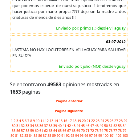
que podemos esperar de nuestra justicia !! tendremos que
hacer justicia por mano propia ???? dejo sin la madre a dos
criaturas de menos de dies años !!!
Enviado por: primo (..) desde villaguay
03-07-2012
LASTIMA NO HAY LOCUTORES EN VILLAGUAY PARA SALUDAR
EN SU DIA
Enviado por: julio (NOI) desde vguay
Se encontraron
49583
opiniones mostradas en
1653
paginas
Pagina anterior
Pagina siguiente
1
2
3
4
5
6
7
8
9
10
11
12
13
14
15
16
17
18
19
20
21
22
23
24
25
26
27
28
29
30
31
32
33
34
35
36
37
38
39
40
41
42
43
44
45
46
47
48
49
50
51
52
53
54
55
56
57
58
59
60
61
62
63
64
65
66
67
68
69
70
71
72
73
74
75
76
77
78
79
80
81
82
83
84
85
86
87
88
89
90
91
92
93
94
95
96
97
98
99
100
101
102
103