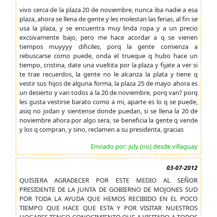
vivo cerca de la plaza 20 de noviembre, nunca iba nadie a esa
plaza, ahora se llena de gente y les molestan las ferias, al fin se
usa la plaza, y se encuentra muy linda ropa y a un precio
excsivamente bajo, pero me hace acordar a q se vienen
tiempos muyyyy dificiles, porq la gente comienza a
rebuscarse como puede, onda el trueque q hubo hace un
tiempo, cristina, date una vueltita por la plaza y fijate a ver si
te trae recuerdos, la gente no le alcanza la plata y tiene q
vestir sus hijos de alguna forma, la plaza 25 de mayo ahora es
un desierto y van todos a la 20 de noviembre, porq van? porq
les gusta vestirse barato como a mi, aparte es lo q se puede,
asiq no jodan y sientense donde puedan, si se llena la 20 de
noviembre ahora por algo sera, se beneficia la gente q vende
y los q compran, y sino, reclamen a su presidenta, gracias
Enviado por: july (no) desde villaguay
03-07-2012
QUISIERA AGRADECER POR ESTE MEDIO AL SEÑOR
PRESIDENTE DE LA JUNTA DE GOBIERNO DE MOJONES SUD
POR TODA LA AYUDA QUE HEMOS RECIBIDO EN EL POCO
TIEMPO QUE HACE QUE ESTA Y POR VISITAR NUESTROS