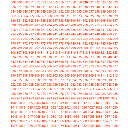
608
609
610
611
612
613
614
615
616
617
618
619
620
621
622
623
624
625
626
627
628
629
630
631
632
633
634
635
636
637
638
639
640
641
642
643
644
645
646
647
648
649
650
651
652
653
654
655
656
657
658
659
660
661
662
663
664
665
666
667
668
669
670
671
672
673
674
675
676
677
678
679
680
681
682
683
684
685
686
687
688
689
690
691
692
693
694
695
696
697
698
699
700
701
702
703
704
705
706
707
708
709
710
711
712
713
714
715
716
717
718
719
720
721
722
723
724
725
726
727
728
729
730
731
732
733
734
735
736
737
738
739
740
741
742
743
744
745
746
747
748
749
750
751
752
753
754
755
756
757
758
759
760
761
762
763
764
765
766
767
768
769
770
771
772
773
774
775
776
777
778
779
780
781
782
783
784
785
786
787
788
789
790
791
792
793
794
795
796
797
798
799
800
801
802
803
804
805
806
807
808
809
810
811
812
813
814
815
816
817
818
819
820
821
822
823
824
825
826
827
828
829
830
831
832
833
834
835
836
837
838
839
840
841
842
843
844
845
846
847
848
849
850
851
852
853
854
855
856
857
858
859
860
861
862
863
864
865
866
867
868
869
870
871
872
873
874
875
876
877
878
879
880
881
882
883
884
885
886
887
888
889
890
891
892
893
894
895
896
897
898
899
900
901
902
903
904
905
906
907
908
909
910
911
912
913
914
915
916
917
918
919
920
921
922
923
924
925
926
927
928
929
930
931
932
933
934
935
936
937
938
939
940
941
942
943
944
945
946
947
948
949
950
951
952
953
954
955
956
957
958
959
960
961
962
963
964
965
966
967
968
969
970
971
972
973
974
975
976
977
978
979
980
981
982
983
984
985
986
987
988
989
990
991
992
993
994
995
996
997
998
999
1000
1001
1002
1003
1004
1005
1006
1007
1008
1009
1010
1011
1012
1013
1014
1015
1016
1017
1018
1019
1020
1021
1022
1023
1024
1025
1026
1027
1028
1029
1030
1031
1032
1033
1034
1035
1036
1037
1038
1039
1040
1041
1042
1043
1044
1045
1046
1047
1048
1049
1050
1051
1052
1053
1054
1055
1056
1057
1058
1059
1060
1061
1062
1063
1064
1065
1066
1067
1068
1069
1070
1071
1072
1073
1074
1075
1076
1077
1078
1079
1080
1081
1082
1083
1084
1085
1086