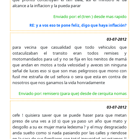
alcance a la inflacion y la pueda parar
Enviado por: el (tren ) desde mas rapido
RE: y a vos eso te pone feliz, digo que haya inflación?
03-07-2012
para vecina que casualidad que todo vehiculos que
ostaculizaban el transito eran todos remises y
motomandados para ud y no se fija en los nenitos de mamá
que andan en motos a toda velosidad y aveces sin ninguna
señal de luces eso si que son mas peligrosos que mono con
fusil me estraña de ud señora o sera que esta en contra de
nosotros que nos ganamos la vida honradamente
Enviado por: remisero (para que) desde de cerquita nomas
03-07-2012
cefe ! quisiera saver que se puede haser para que metan
preso de una ves a (d s) que ya paso un año que mato y
desgollo a su ex mujer maria ledesma ? y el muy desgraciado
anda suelto como si nada pasiando por las calles y riendose
en la cara de sus familiares con total inpunidad asi estamos !!