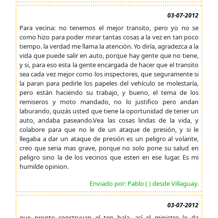
03-07-2012
Para vecina: no tenemos el mejor transito, pero yo no se
como hizo para poder mirar tantas cosas a la vez en tan poco
tiempo. la verdad me llama la atención. Yo diría, agradezca a la
vida que puede salir en auto, porque hay gente que no tiene,
y si, para eso esta la gente encargada de hacer que el transito
sea cada vez mejor como los inspectores, que seguramente si
la paran para pedirle los papeles del vehículo se molestaría,
pero están haciendo su trabajo, y bueno, el tema de los
remiseros y moto mandado, no lo justifico pero andan
laburando, quizás usted que tiene la oportunidad de tener un
auto, andaba paseando.Vea las cosas lindas de la vida, y
colabore para que no le de un ataque de presión, y si le
llegaba a dar un ataque de presión es un peligro al volante,
creo que seria mas grave, porque no solo pone su salud en
peligro sino la de los vecinos que esten en ese lugar. Es mi
humilde opinion.
Enviado por: Pablo ( ) desde Villaguay.
03-07-2012
que pronto construyan el ten bala, así el ministro le da