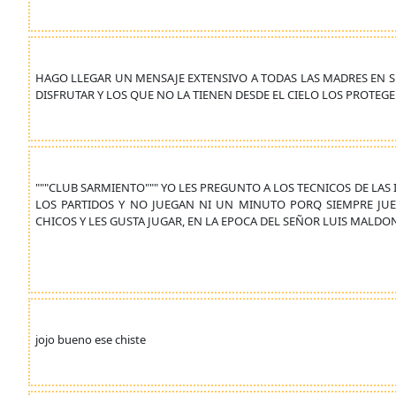
HAGO LLEGAR UN MENSAJE EXTENSIVO A TODAS LAS MADRES EN SU 
DISFRUTAR Y LOS QUE NO LA TIENEN DESDE EL CIELO LOS PROTEG
"""CLUB SARMIENTO""" YO LES PREGUNTO A LOS TECNICOS DE LAS I
LOS PARTIDOS Y NO JUEGAN NI UN MINUTO PORQ SIEMPRE JUE
CHICOS Y LES GUSTA JUGAR, EN LA EPOCA DEL SEÑOR LUIS MALDO
jojo bueno ese chiste