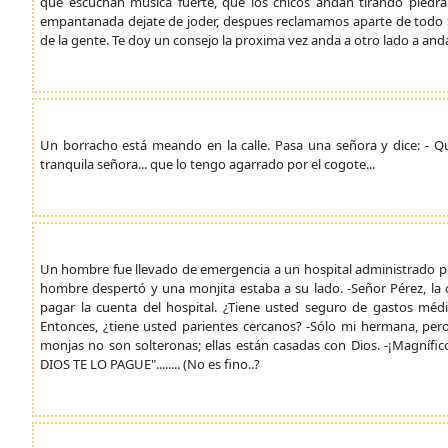
que escuchan musica fuerte, que los chicos andan tirando pied
empantanada dejate de joder, despues reclamamos aparte de todo SEG
de la gente. Te doy un consejo la proxima vez anda a otro lado a anda
Un borracho está meando en la calle. Pasa una señora y dice: - Qu
tranquila señora... que lo tengo agarrado por el cogote...
Un hombre fue llevado de emergencia a un hospital administrado po
hombre despertó y una monjita estaba a su lado. -Señor Pérez, la
pagar la cuenta del hospital. ¿Tiene usted seguro de gastos mé
Entonces, ¿tiene usted parientes cercanos? -Sólo mi hermana, pero
monjas no son solteronas; ellas están casadas con Dios. -¡Magnífico!
DIOS TE LO PAGUE"........ (No es fino..?