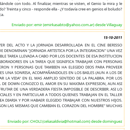
ándole con todo. Al finalizar, mientras se visten, el Genio la mira y le
? Treinta y cinco - responde ella - ¿Y todavía cree en genios el boludo?
ca.
Enviado por: emir (emirkasabto@yahoo.com.ar) desde Villaguay
15-10-2011
ER DEL ACTO Y LA JORNADA DESARROLLADA EN EL CINE BERISSO
UE DENOMINAN "JORNADA ARTISTICA POR LA INTEGRACION" UNA VEZ
BLE TAREA LLEVADA A CABO POR LOS DOCENTES DE ESA INSTITUCION
LABORADORES EN LA TAREA QUE SIGNIFICA TRABAJAR CON PERSONAS
IERON Y PERSONAS QUE TAMBIEN HA ELEGIDO DIOS PARA PROVEER
ES UNA SONRISA, ACOMPAÑANDOLES EN LOS BAILES (AUN A LOS DE
AR LA VIDA" EN EL MAS AMPLIO SENTIDO DE LA PALABRA. POR LOS
. DE DOWN CONOZCO EL AMOR EN SU MAXIMA EXPRESION, AUN ASI
UTAR DE UNA VERDADERA FIESTA IMPOSIBLE DE DESCRIBIR. ASI LO
ECIALES Y EN PARTICULAR A TODOS QUIENES TRABAJAN EN EL TALLER
EA DIARIA Y POR HABAER ELEGIDO TRABAJAR CON NUESTROS HIJOS.
IA SON LAS MISMAS QUE CAMBIAN EL CORAZON DEL HOMBRE" MUCHAS
Enviado por: CHOLI (celiasaldivia@hotmail.com) desde dominguez