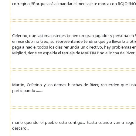
corregirlo,!!Porque acá al mandar el mensaje te marca con ROJO!!NO 
Ceferino, que lastima ustedes tienen un gran jugador y persona en
en ese club no creo, su representande tendria que ya llevarlo a ot
paga a nadie, todos los dias renuncia un directivo, hay problemas en
Migliori, tiene en espalda el tatuaje de MARTIN P,no el incha de River.
Martin, Ceferino y los demas hinchas de River, recuerden que us
participando .......
mario querido el pueblo esta contigo... hasta cuando van a seguir
descaro...