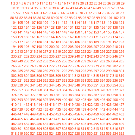
1
2
3
4
5
6
7
8
9
10
11
12
13
14
15
16
17
18
19
20
21
22
23
24
25
26
27
28
29
30
31
32
33
34
35
36
37
38
39
40
41
42
43
44
45
46
47
48
49
50
51
52
53
54
55
56
57
58
59
60
61
62
63
64
65
66
67
68
69
70
71
72
73
74
75
76
77
78
79
80
81
82
83
84
85
86
87
88
89
90
91
92
93
94
95
96
97
98
99
100
101
102
103
104
105
106
107
108
109
110
111
112
113
114
115
116
117
118
119
120
121
122
123
124
125
126
127
128
129
130
131
132
133
134
135
136
137
138
139
140
141
142
143
144
145
146
147
148
149
150
151
152
153
154
155
156
157
158
159
160
161
162
163
164
165
166
167
168
169
170
171
172
173
174
175
176
177
178
179
180
181
182
183
184
185
186
187
188
189
190
191
192
193
194
195
196
197
198
199
200
201
202
203
204
205
206
207
208
209
210
211
212
213
214
215
216
217
218
219
220
221
222
223
224
225
226
227
228
229
230
231
232
233
234
235
236
237
238
239
240
241
242
243
244
245
246
247
248
249
250
251
252
253
254
255
256
257
258
259
260
261
262
263
264
265
266
267
268
269
270
271
272
273
274
275
276
277
278
279
280
281
282
283
284
285
286
287
288
289
290
291
292
293
294
295
296
297
298
299
300
301
302
303
304
305
306
307
308
309
310
311
312
313
314
315
316
317
318
319
320
321
322
323
324
325
326
327
328
329
330
331
332
333
334
335
336
337
338
339
340
341
342
343
344
345
346
347
348
349
350
351
352
353
354
355
356
357
358
359
360
361
362
363
364
365
366
367
368
369
370
371
372
373
374
375
376
377
378
379
380
381
382
383
384
385
386
387
388
389
390
391
392
393
394
395
396
397
398
399
400
401
402
403
404
405
406
407
408
409
410
411
412
413
414
415
416
417
418
419
420
421
422
423
424
425
426
427
428
429
430
431
432
433
434
435
436
437
438
439
440
441
442
443
444
445
446
447
448
449
450
451
452
453
454
455
456
457
458
459
460
461
462
463
464
465
466
467
468
469
470
471
472
473
474
475
476
477
478
479
480
481
482
483
484
485
486
487
488
489
490
491
492
493
494
495
496
497
498
499
500
501
502
503
504
505
506
507
508
509
510
511
512
513
514
515
516
517
518
519
520
521
522
523
524
525
526
527
528
529
530
531
532
533
534
535