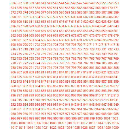
536
537
538
539
540
541
542
543
544
545
546
547
548
549
550
551
552
553
554
555
556
557
558
559
560
561
562
563
564
565
566
567
568
569
570
571
572
573
574
575
576
577
578
579
580
581
582
583
584
585
586
587
588
589
590
591
592
593
594
595
596
597
598
599
600
601
602
603
604
605
606
607
608
609
610
611
612
613
614
615
616
617
618
619
620
621
622
623
624
625
626
627
628
629
630
631
632
633
634
635
636
637
638
639
640
641
642
643
644
645
646
647
648
649
650
651
652
653
654
655
656
657
658
659
660
661
662
663
664
665
666
667
668
669
670
671
672
673
674
675
676
677
678
679
680
681
682
683
684
685
686
687
688
689
690
691
692
693
694
695
696
697
698
699
700
701
702
703
704
705
706
707
708
709
710
711
712
713
714
715
716
717
718
719
720
721
722
723
724
725
726
727
728
729
730
731
732
733
734
735
736
737
738
739
740
741
742
743
744
745
746
747
748
749
750
751
752
753
754
755
756
757
758
759
760
761
762
763
764
765
766
767
768
769
770
771
772
773
774
775
776
777
778
779
780
781
782
783
784
785
786
787
788
789
790
791
792
793
794
795
796
797
798
799
800
801
802
803
804
805
806
807
808
809
810
811
812
813
814
815
816
817
818
819
820
821
822
823
824
825
826
827
828
829
830
831
832
833
834
835
836
837
838
839
840
841
842
843
844
845
846
847
848
849
850
851
852
853
854
855
856
857
858
859
860
861
862
863
864
865
866
867
868
869
870
871
872
873
874
875
876
877
878
879
880
881
882
883
884
885
886
887
888
889
890
891
892
893
894
895
896
897
898
899
900
901
902
903
904
905
906
907
908
909
910
911
912
913
914
915
916
917
918
919
920
921
922
923
924
925
926
927
928
929
930
931
932
933
934
935
936
937
938
939
940
941
942
943
944
945
946
947
948
949
950
951
952
953
954
955
956
957
958
959
960
961
962
963
964
965
966
967
968
969
970
971
972
973
974
975
976
977
978
979
980
981
982
983
984
985
986
987
988
989
990
991
992
993
994
995
996
997
998
999
1000
1001
1002
1003
1004
1005
1006
1007
1008
1009
1010
1011
1012
1013
1014
1015
1016
1017
1018
1019
1020
1021
1022
1023
1024
1025
1026
1027
1028
1029
1030