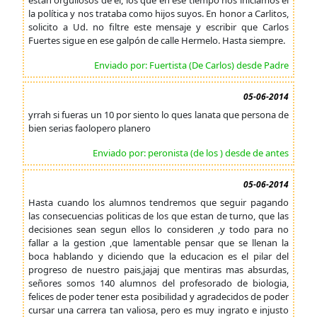
están orgullosos de él, los que en ese tiempo nos iniciamos el
la política y nos trataba como hijos suyos. En honor a Carlitos,
solicito a Ud. no filtre este mensaje y escribir que Carlos
Fuertes sigue en ese galpón de calle Hermelo. Hasta siempre.
Enviado por: Fuertista (De Carlos) desde Padre
05-06-2014
yrrah si fueras un 10 por siento lo ques lanata que persona de
bien serias faolopero planero
Enviado por: peronista (de los ) desde de antes
05-06-2014
Hasta cuando los alumnos tendremos que seguir pagando
las consecuencias politicas de los que estan de turno, que las
decisiones sean segun ellos lo consideren ,y todo para no
fallar a la gestion ,que lamentable pensar que se llenan la
boca hablando y diciendo que la educacion es el pilar del
progreso de nuestro pais,jajaj que mentiras mas absurdas,
señores somos 140 alumnos del profesorado de biologia,
felices de poder tener esta posibilidad y agradecidos de poder
cursar una carrera tan valiosa, pero es muy ingrato e injusto