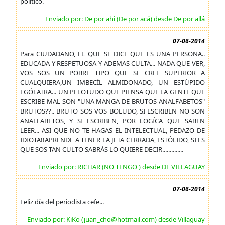
político.
Enviado por: De por ahi (De por acá) desde De por allá
07-06-2014
Para CIUDADANO, EL QUE SE DICE QUE ES UNA PERSONA..
EDUCADA Y RESPETUOSA Y ADEMAS CULTA... NADA QUE VER,
VOS SOS UN POBRE TIPO QUE SE CREE SUPERIOR A
CUALQUIERA,UN IMBECÍL ALMIDONADO, UN ESTÚPIDO
EGÓLATRA... UN PELOTUDO QUE PIENSA QUE LA GENTE QUE
ESCRIBE MAL SON "UNA MANGA DE BRUTOS ANALFABETOS"
BRUTOS??.. BRUTO SOS VOS BOLUDO, SI ESCRIBEN NO SON
ANALFABETOS, Y SI ESCRIBEN, POR LOGÍCA QUE SABEN
LEER... ASI QUE NO TE HAGAS EL INTELECTUAL, PEDAZO DE
IDIOTA!!APRENDE A TENER LA JETA CERRADA, ESTÓLIDO, SI ES
QUE SOS TAN CULTO SABRÁS LO QUIERE DECIR..............
Enviado por: RICHAR (NO TENGO ) desde DE VILLAGUAY
07-06-2014
Feliz día del periodista cefe...
Enviado por: KiKo (juan_cho@hotmail.com) desde Villaguay