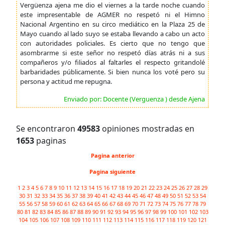
Vergüenza ajena me dio el viernes a la tarde noche cuando
este impresentable de AGMER no respetó ni el Himno
Nacional Argentino en su circo mediático en la Plaza 25 de
Mayo cuando al lado suyo se estaba llevando a cabo un acto
con autoridades policiales. Es cierto que no tengo que
asombrarme si este señor no respetó días atrás ni a sus
compañeros y/o filiados al faltarles el respecto gritandolé
barbaridades públicamente. Si bien nunca los voté pero su
persona y actitud me repugna.
Enviado por: Docente (Verguenza ) desde Ajena
Se encontraron
49583
opiniones mostradas en
1653
paginas
Pagina anterior
Pagina siguiente
1
2
3
4
5
6
7
8
9
10
11
12
13
14
15
16
17
18
19
20
21
22
23
24
25
26
27
28
29
30
31
32
33
34
35
36
37
38
39
40
41
42
43
44
45
46
47
48
49
50
51
52
53
54
55
56
57
58
59
60
61
62
63
64
65
66
67
68
69
70
71
72
73
74
75
76
77
78
79
80
81
82
83
84
85
86
87
88
89
90
91
92
93
94
95
96
97
98
99
100
101
102
103
104
105
106
107
108
109
110
111
112
113
114
115
116
117
118
119
120
121