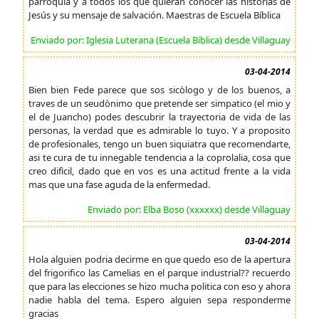
parroquia y a todos los que quieran conocer las historias de
Jesús y su mensaje de salvación. Maestras de Escuela Bíblica
Enviado por: Iglesia Luterana (Escuela Bíblica) desde Villaguay
03-04-2014
Bien bien Fede parece que sos sicòlogo y de los buenos, a
traves de un seudònimo que pretende ser simpatico (el mio y
el de Juancho) podes descubrir la trayectoria de vida de las
personas, la verdad que es admirable lo tuyo. Y a proposito
de profesionales, tengo un buen siquiatra que recomendarte,
asi te cura de tu innegable tendencia a la coprolalia, cosa que
creo difìcil, dado que en vos es una actitud frente a la vida
mas que una fase aguda de la enfermedad.
Enviado por: Elba Boso (xxxxxx) desde Villaguay
03-04-2014
Hola alguien podria decirme en que quedo eso de la apertura
del frigorifico las Camelias en el parque industrial?? recuerdo
que para las elecciones se hizo mucha politica con eso y ahora
nadie habla del tema. Espero alguien sepa responderme
gracias