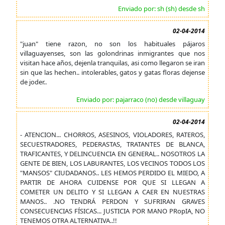
Enviado por: sh (sh) desde sh
02-04-2014
"juan" tiene razon, no son los habituales pájaros
villaguayenses, son las golondrinas inmigrantes que nos
visitan hace años, dejenla tranquilas, asi como llegaron se iran
sin que las hechen.. intolerables, gatos y gatas floras dejense
de joder..
Enviado por: pajarraco (no) desde villaguay
02-04-2014
- ATENCION... CHORROS, ASESINOS, VIOLADORES, RATEROS,
SECUESTRADORES, PEDERASTAS, TRATANTES DE BLANCA,
TRAFICANTES, Y DELINCUENCIA EN GENERAL.. NOSOTROS LA
GENTE DE BIEN, LOS LABURANTES, LOS VECINOS TODOS LOS
"MANSOS" CIUDADANOS.. LES HEMOS PERDIDO EL MIEDO, A
PARTIR DE AHORA CUIDENSE POR QUE SI LLEGAN A
COMETER UN DELITO Y SI LLEGAN A CAER EN NUESTRAS
MANOS.. .NO TENDRÁ PERDON Y SUFRIRAN GRAVES
CONSECUENCIAS FÍSICAS... JUSTICIA POR MANO PRopIA, NO
TENEMOS OTRA ALTERNATIVA..!!