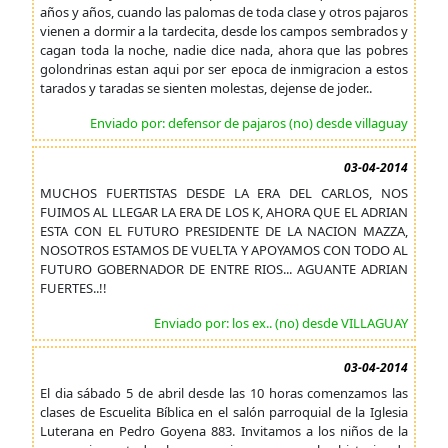
años y años, cuando las palomas de toda clase y otros pajaros
vienen a dormir a la tardecita, desde los campos sembrados y
cagan toda la noche, nadie dice nada, ahora que las pobres
golondrinas estan aqui por ser epoca de inmigracion a estos
tarados y taradas se sienten molestas, dejense de joder..
Enviado por: defensor de pajaros (no) desde villaguay
03-04-2014
MUCHOS FUERTISTAS DESDE LA ERA DEL CARLOS, NOS
FUIMOS AL LLEGAR LA ERA DE LOS K, AHORA QUE EL ADRIAN
ESTA CON EL FUTURO PRESIDENTE DE LA NACION MAZZA,
NOSOTROS ESTAMOS DE VUELTA Y APOYAMOS CON TODO AL
FUTURO GOBERNADOR DE ENTRE RIOS... AGUANTE ADRIAN
FUERTES..!!
Enviado por: los ex.. (no) desde VILLAGUAY
03-04-2014
El dia sábado 5 de abril desde las 10 horas comenzamos las
clases de Escuelita Bíblica en el salón parroquial de la Iglesia
Luterana en Pedro Goyena 883. Invitamos a los niños de la