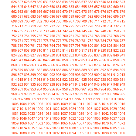
626
627
628
629
630
631
632
633
634
635
636
637
638
639
640
641
642
643
644
645
646
647
648
649
650
651
652
653
654
655
656
657
658
659
660
661
662
663
664
665
666
667
668
669
670
671
672
673
674
675
676
677
678
679
680
681
682
683
684
685
686
687
688
689
690
691
692
693
694
695
696
697
698
699
700
701
702
703
704
705
706
707
708
709
710
711
712
713
714
715
716
717
718
719
720
721
722
723
724
725
726
727
728
729
730
731
732
733
734
735
736
737
738
739
740
741
742
743
744
745
746
747
748
749
750
751
752
753
754
755
756
757
758
759
760
761
762
763
764
765
766
767
768
769
770
771
772
773
774
775
776
777
778
779
780
781
782
783
784
785
786
787
788
789
790
791
792
793
794
795
796
797
798
799
800
801
802
803
804
805
806
807
808
809
810
811
812
813
814
815
816
817
818
819
820
821
822
823
824
825
826
827
828
829
830
831
832
833
834
835
836
837
838
839
840
841
842
843
844
845
846
847
848
849
850
851
852
853
854
855
856
857
858
859
860
861
862
863
864
865
866
867
868
869
870
871
872
873
874
875
876
877
878
879
880
881
882
883
884
885
886
887
888
889
890
891
892
893
894
895
896
897
898
899
900
901
902
903
904
905
906
907
908
909
910
911
912
913
914
915
916
917
918
919
920
921
922
923
924
925
926
927
928
929
930
931
932
933
934
935
936
937
938
939
940
941
942
943
944
945
946
947
948
949
950
951
952
953
954
955
956
957
958
959
960
961
962
963
964
965
966
967
968
969
970
971
972
973
974
975
976
977
978
979
980
981
982
983
984
985
986
987
988
989
990
991
992
993
994
995
996
997
998
999
1000
1001
1002
1003
1004
1005
1006
1007
1008
1009
1010
1011
1012
1013
1014
1015
1016
1017
1018
1019
1020
1021
1022
1023
1024
1025
1026
1027
1028
1029
1030
1031
1032
1033
1034
1035
1036
1037
1038
1039
1040
1041
1042
1043
1044
1045
1046
1047
1048
1049
1050
1051
1052
1053
1054
1055
1056
1057
1058
1059
1060
1061
1062
1063
1064
1065
1066
1067
1068
1069
1070
1071
1072
1073
1074
1075
1076
1077
1078
1079
1080
1081
1082
1083
1084
1085
1086
1087
1088
1089
1090
1091
1092
1093
1094
1095
1096
1097
1098
1099
1100