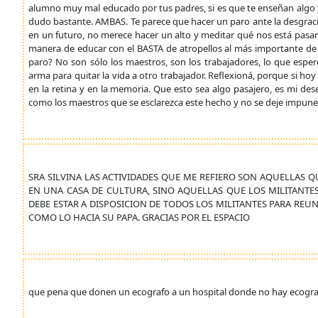
alumno muy mal educado por tus padres, si es que te enseñan algo y 
dudo bastante. AMBAS. Te parece que hacer un paro ante la desgraci
en un futuro, no merece hacer un alto y meditar qué nos está pas
manera de educar con el BASTA de atropellos al más importante d
paro? No son sólo los maestros, son los trabajadores, lo que esp
arma para quitar la vida a otro trabajador. Reflexioná, porque si h
en la retina y en la memoria. Que esto sea algo pasajero, es mi dese
como los maestros que se esclarezca este hecho y no se deje impune
SRA SILVINA LAS ACTIVIDADES QUE ME REFIERO SON AQUELLAS Q
EN UNA CASA DE CULTURA, SINO AQUELLAS QUE LOS MILITANTES
DEBE ESTAR A DISPOSICION DE TODOS LOS MILITANTES PARA REUN
COMO LO HACIA SU PAPA. GRACIAS POR EL ESPACIO
que pena que donen un ecografo a un hospital donde no hay ecografi