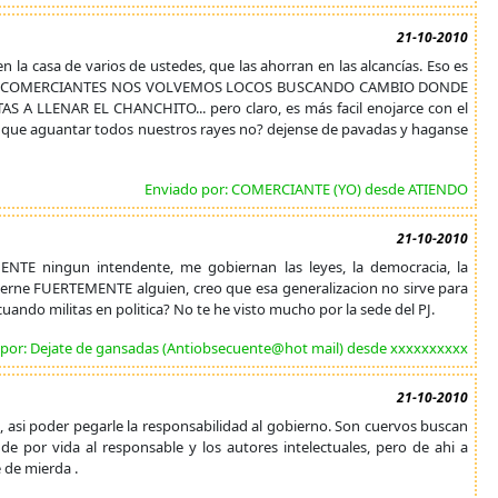
21-10-2010
la casa de varios de ustedes, que las ahorran en las alcancías. Eso es
das y los COMERCIANTES NOS VOLVEMOS LOCOS BUSCANDO CAMBIO DONDE
A LLENAR EL CHANCHITO... pero claro, es más facil enojarce con el
ene que aguantar todos nuestros rayes no? dejense de pavadas y haganse
Enviado por: COMERCIANTE (YO) desde ATIENDO
21-10-2010
NTE ningun intendente, me gobiernan las leyes, la democracia, la
gobierne FUERTEMENTE alguien, creo que esa generalizacion no sirve para
ando militas en politica? No te he visto mucho por la sede del PJ.
 por: Dejate de gansadas (Antiobsecuente@hot mail) desde xxxxxxxxxx
21-10-2010
, asi poder pegarle la responsabilidad al gobierno. Son cuervos buscan
de por vida al responsable y los autores intelectuales, pero de ahi a
 de mierda .