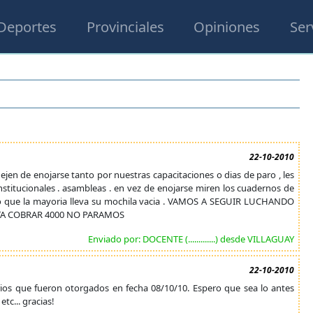
Deportes
Provinciales
Opiniones
Ser
22-10-2010
de enojarse tanto por nuestras capacitaciones o dias de paro , les
stitucionales . asambleas . en vez de enojarse miren los cuadernos de
ajo que la mayoria lleva su mochila vacia . VAMOS A SEGUIR LUCHANDO
STA COBRAR 4000 NO PARAMOS
Enviado por: DOCENTE (.............) desde VILLAGUAY
22-10-2010
rrios que fueron otorgados en fecha 08/10/10. Espero que sea lo antes
tc... gracias!