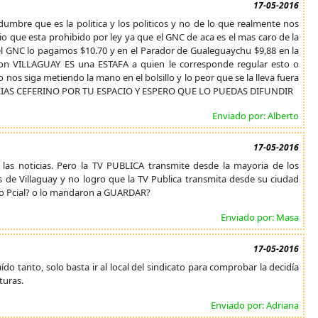
17-05-2016
mbre que es la politica y los politicos y no de lo que realmente nos
 que esta prohibido por ley ya que el GNC de aca es el mas caro de la
ca el GNC lo pagamos $10.70 y en el Parador de Gualeguaychu $9,88 en la
 VILLAGUAY ES una ESTAFA a quien le corresponde regular esto o
 nos siga metiendo la mano en el bolsillo y lo peor que se la lleva fuera
IAS CEFERINO POR TU ESPACIO Y ESPERO QUE LO PUEDAS DIFUNDIR
Enviado por: Alberto
17-05-2016
las noticias. Pero la TV PUBLICA transmite desde la mayoria de los
s de Villaguay y no logro que la TV Publica transmita desde su ciudad
no Pcial? o lo mandaron a GUARDAR?
Enviado por: Masa
17-05-2016
o tanto, solo basta ir al local del sindicato para comprobar la decidía
turas.
Enviado por: Adriana