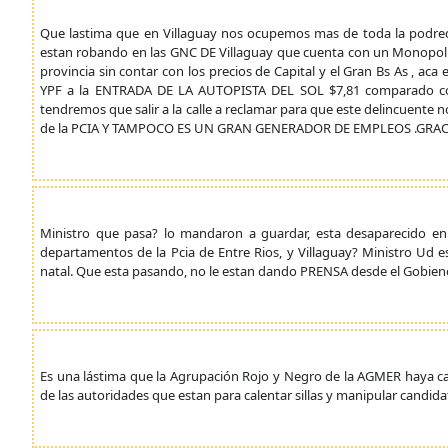
Que lastima que en Villaguay nos ocupemos mas de toda la podredu
estan robando en las GNC DE Villaguay que cuenta con un Monopolio
provincia sin contar con los precios de Capital y el Gran Bs As , a
YPF a la ENTRADA DE LA AUTOPISTA DEL SOL $7,81 comparado con
tendremos que salir a la calle a reclamar para que este delincuente no
de la PCIA Y TAMPOCO ES UN GRAN GENERADOR DE EMPLEOS .GRAC
Ministro que pasa? lo mandaron a guardar, esta desaparecido en 
departamentos de la Pcia de Entre Rios, y Villaguay? Ministro Ud e
natal. Que esta pasando, no le estan dando PRENSA desde el Gobie
Es una lástima que la Agrupación Rojo y Negro de la AGMER haya caíd
de las autoridades que estan para calentar sillas y manipular candida