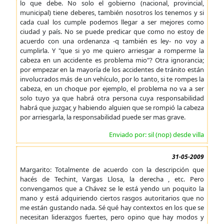
lo que debe. No solo el gobierno (nacional, provincial,
municipal) tiene deberes, también nosotros los tenemos y si
cada cual los cumple podemos llegar a ser mejores como
ciudad y país. No se puede predicar que como no estoy de
acuerdo con una ordenanza -q también es ley- no voy a
cumplirla. Y "que si yo me quiero arriesgar a romperme la
cabeza en un accidente es problema mio"? Otra ignorancia;
por empezar en la mayoría de los accidentes de tránito están
involucrados más de un vehículo, por lo tanto, si te rompes la
cabeza, en un choque por ejemplo, el problema no va a ser
solo tuyo ya que habrá otra persona cuya responsabilidad
habrá que juzgar, y habiendo alguien que se rompió la cabeza
por arriesgarla, la responsabilidad puede ser mas grave.
Enviado por: sil (nop) desde villa
31-05-2009
Margarito: Totalmente de acuerdo con la descripción que
hacés de Techint, Vargas Llosa, la derecha , etc. Pero
convengamos que a Chávez se le está yendo un poquito la
mano y está adquiriendo ciertos rasgos autoritarios que no
me están gustando nada. Sé qué hay contextos en los que se
necesitan liderazgos fuertes, pero opino que hay modos y