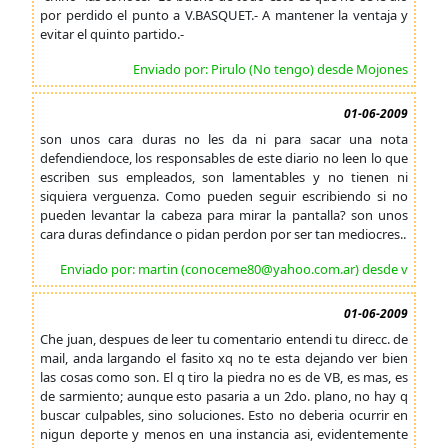
por perdido el punto a V.BASQUET.- A mantener la ventaja y
evitar el quinto partido.-
Enviado por: Pirulo (No tengo) desde Mojones
01-06-2009
son unos cara duras no les da ni para sacar una nota
defendiendoce, los responsables de este diario no leen lo que
escriben sus empleados, son lamentables y no tienen ni
siquiera verguenza. Como pueden seguir escribiendo si no
pueden levantar la cabeza para mirar la pantalla? son unos
cara duras defindance o pidan perdon por ser tan mediocres..
Enviado por: martin (conoceme80@yahoo.com.ar) desde v
01-06-2009
Che juan, despues de leer tu comentario entendi tu direcc. de
mail, anda largando el fasito xq no te esta dejando ver bien
las cosas como son. El q tiro la piedra no es de VB, es mas, es
de sarmiento; aunque esto pasaria a un 2do. plano, no hay q
buscar culpables, sino soluciones. Esto no deberia ocurrir en
nigun deporte y menos en una instancia asi, evidentemente