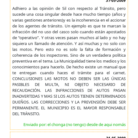
31-05-2009
Adhiero a las opinión de Sil con respecto al Tránsito, pero
sucede una cosa singular desde hace mucho tiempo (años y
varias gestiones anteriores)y es la incoherencia en el accionar
de los agentes de tránsito. Un ejemplo es que te marcan la
infracción del no uso del casco solo cuando están apostados
de “operativo”. Y otras veces pasan muchos al lado y no hay
siquiera un llamado de atención. Y así muchas y no solo con
las motos. Pero esto no es solo la falta de formación y
coherencia de los inspectores. Sino de un verdadera política
preventiva en el tema. La Municipalidad tiene los medios y los
conocimientos para hacerlo. De hecho existe un manual que
te entregan cuando haces el trámite para el carnet.
CONCLUSIONES LAS MOTOS NO DEBEN SER LAS ÚNICAS
PASIBLES DE MULTA, NI OBJETO NECESARIO DE
RECAUDACIÓN. LAS INFRACCIONES DE AUTOS PASAN
INADVERTIDAS Y MAS SI LOS AUTOS TIENEN DETERMINADOS
DUEÑOS. LAS CORRECCIONES Y LA PREVENSIÓN DEBE SER
PERMANENTE. EL MUNICIPIO ES EL MAYOR RESPONSABLE
DEL TRÁNSITO.
Enviado por: el chonga (no tengo) desde de aqui nomás