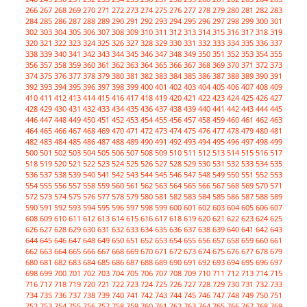
266
267
268
269
270
271
272
273
274
275
276
277
278
279
280
281
282
283
284
285
286
287
288
289
290
291
292
293
294
295
296
297
298
299
300
301
302
303
304
305
306
307
308
309
310
311
312
313
314
315
316
317
318
319
320
321
322
323
324
325
326
327
328
329
330
331
332
333
334
335
336
337
338
339
340
341
342
343
344
345
346
347
348
349
350
351
352
353
354
355
356
357
358
359
360
361
362
363
364
365
366
367
368
369
370
371
372
373
374
375
376
377
378
379
380
381
382
383
384
385
386
387
388
389
390
391
392
393
394
395
396
397
398
399
400
401
402
403
404
405
406
407
408
409
410
411
412
413
414
415
416
417
418
419
420
421
422
423
424
425
426
427
428
429
430
431
432
433
434
435
436
437
438
439
440
441
442
443
444
445
446
447
448
449
450
451
452
453
454
455
456
457
458
459
460
461
462
463
464
465
466
467
468
469
470
471
472
473
474
475
476
477
478
479
480
481
482
483
484
485
486
487
488
489
490
491
492
493
494
495
496
497
498
499
500
501
502
503
504
505
506
507
508
509
510
511
512
513
514
515
516
517
518
519
520
521
522
523
524
525
526
527
528
529
530
531
532
533
534
535
536
537
538
539
540
541
542
543
544
545
546
547
548
549
550
551
552
553
554
555
556
557
558
559
560
561
562
563
564
565
566
567
568
569
570
571
572
573
574
575
576
577
578
579
580
581
582
583
584
585
586
587
588
589
590
591
592
593
594
595
596
597
598
599
600
601
602
603
604
605
606
607
608
609
610
611
612
613
614
615
616
617
618
619
620
621
622
623
624
625
626
627
628
629
630
631
632
633
634
635
636
637
638
639
640
641
642
643
644
645
646
647
648
649
650
651
652
653
654
655
656
657
658
659
660
661
662
663
664
665
666
667
668
669
670
671
672
673
674
675
676
677
678
679
680
681
682
683
684
685
686
687
688
689
690
691
692
693
694
695
696
697
698
699
700
701
702
703
704
705
706
707
708
709
710
711
712
713
714
715
716
717
718
719
720
721
722
723
724
725
726
727
728
729
730
731
732
733
734
735
736
737
738
739
740
741
742
743
744
745
746
747
748
749
750
751
752
753
754
755
756
757
758
759
760
761
762
763
764
765
766
767
768
769