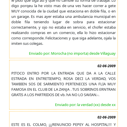
le pido que siga asi y que no cambie su forma de trabajar. Lo
digo porqeu la he visto mas de una ves hacer correr a gete
MUY conocida de la ciudad que estaciona en doble fila, o en
un garage. Es mas ayer estaba una ambulancia municipal en
doble fila teniendo lugar de sobra para estacionar
correctamente, y ojo no estaba en servicio, el chofer estaba
realizando compras en un comercio, ella lo hizo estacionar
como corresponde. Felicitaciones y que siga adelante, ojala la
imiten sus colegas.
Enviado por: Morocha (no importa) desde Villaguay
02-06-2009
PITOCO ENTRO POR LA ENTRADA QUE DA A LA CALLE
ESTRADA EN ENTRETIEMPO, ROSA DECI LA VERDAD, VOS
TAMBIEN SOS DE SARMIENTO PERTENECES UNA FLIA MUY
FAMOSA EN EL CLUB DE LA ZANJA . TUS SOBRINOS ERNTRAN
GRATIS A LOS PARTRIDOS DE vb. hA NO LO SAVIAN.-.
Enviado por: la verdad (xx) desde xx
02-06-2009
ESTE ES EL COLMO, ¡¡¡RENUNCIO PEPEY AL HOSPITAL!!! Y