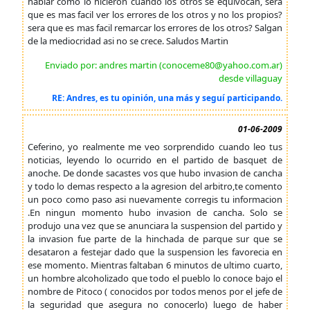
hablar como lo hicieron cuando los otros se equivocan, sera
que es mas facil ver los errores de los otros y no los propios?
sera que es mas facil remarcar los errores de los otros? Salgan
de la mediocridad asi no se crece. Saludos Martin
Enviado por: andres martin (conoceme80@yahoo.com.ar)
desde villaguay
RE: Andres, es tu opinión, una más y seguí participando.
01-06-2009
Ceferino, yo realmente me veo sorprendido cuando leo tus
noticias, leyendo lo ocurrido en el partido de basquet de
anoche. De donde sacastes vos que hubo invasion de cancha
y todo lo demas respecto a la agresion del arbitro,te comento
un poco como paso asi nuevamente corregis tu informacion
.En ningun momento hubo invasion de cancha. Solo se
produjo una vez que se anunciara la suspension del partido y
la invasion fue parte de la hinchada de parque sur que se
desataron a festejar dado que la suspension les favorecia en
ese momento. Mientras faltaban 6 minutos de ultimo cuarto,
un hombre alcoholizado que todo el pueblo lo conoce bajo el
nombre de Pitoco ( conocidos por todos menos por el jefe de
la seguridad que asegura no conocerlo) luego de haber