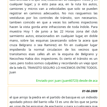
cualquier lugar; y si esto pasa aca, en la ruta los autos,
camiones y micros van a velocidades que solo se pueden
registrar en caminos adecuados. No nos rasguemos las
vestiduras por los controles de tránsito, son necesarios.
tambien coincido en que a veces los señores inspectores
hacen la vista gorda ante infracciones de toda índole. Para
muestra Hoy 1 de junio a las 22 Horas zona del club
sarmiento autos, estacionados en cualquier lugar, en doble
mano, sobre las esquinas (avanzando sobre la acera que
cruza Belgrano o sea Ramirez) en fin en cualquier lugar
impidiendo la normal circulacion de los vecinos que
transitamos esas calles ah en la esquina de Belgrano y
Necochea Habia dos inspectores. Es cierto el tránsito es un
caos. pero todos somos culpables y recordando un viejo spot
de la tele EL TRANSITO SEGURO LO HACEMOS ENTRE TODOS.
Juan
Enviado por: juan (juan60723) desde de aca
01-06-2009
el que arrojo la piedra en el partido de basque es un individo
apodado pitoco del barrio villa 13 es uno de los que se junta
en unas de las esquinas de ese barrio y para a cualquiera que