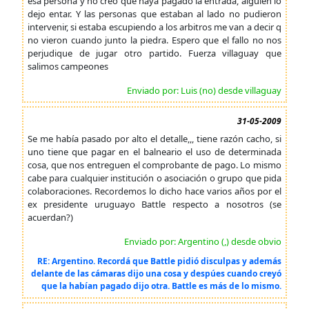
esa persona y no creo que haya pagado la entrada, alguien lo
dejo entar. Y las personas que estaban al lado no pudieron
intervenir, si estaba escupiendo a los arbitros me van a decir q
no vieron cuando junto la piedra. Espero que el fallo no nos
perjudique de jugar otro partido. Fuerza villaguay que
salimos campeones
Enviado por: Luis (no) desde villaguay
31-05-2009
Se me había pasado por alto el detalle,,, tiene razón cacho, si
uno tiene que pagar en el balneario el uso de determinada
cosa, que nos entreguen el comprobante de pago. Lo mismo
cabe para cualquier institución o asociación o grupo que pida
colaboraciones. Recordemos lo dicho hace varios años por el
ex presidente uruguayo Battle respecto a nosotros (se
acuerdan?)
Enviado por: Argentino (,) desde obvio
RE: Argentino. Recordá que Battle pidió disculpas y además
delante de las cámaras dijo una cosa y despúes cuando creyó
que la habían pagado dijo otra. Battle es más de lo mismo.