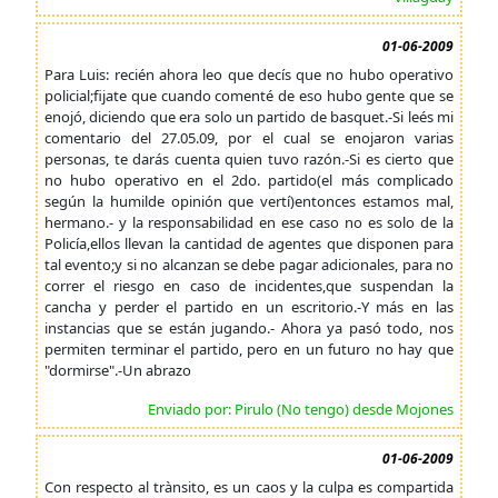
01-06-2009
Para Luis: recién ahora leo que decís que no hubo operativo
policial;fijate que cuando comenté de eso hubo gente que se
enojó, diciendo que era solo un partido de basquet.-Si leés mi
comentario del 27.05.09, por el cual se enojaron varias
personas, te darás cuenta quien tuvo razón.-Si es cierto que
no hubo operativo en el 2do. partido(el más complicado
según la humilde opinión que vertí)entonces estamos mal,
hermano.- y la responsabilidad en ese caso no es solo de la
Policía,ellos llevan la cantidad de agentes que disponen para
tal evento;y si no alcanzan se debe pagar adicionales, para no
correr el riesgo en caso de incidentes,que suspendan la
cancha y perder el partido en un escritorio.-Y más en las
instancias que se están jugando.- Ahora ya pasó todo, nos
permiten terminar el partido, pero en un futuro no hay que
"dormirse".-Un abrazo
Enviado por: Pirulo (No tengo) desde Mojones
01-06-2009
Con respecto al trànsito, es un caos y la culpa es compartida