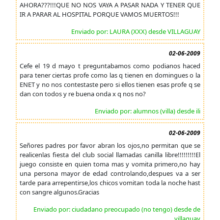
AHORA???!!!QUE NO NOS VAYA A PASAR NADA Y TENER QUE
IR A PARAR AL HOSPITAL PORQUE VAMOS MUERTOS!!!
Enviado por: LAURA (XXX) desde VILLAGUAY
02-06-2009
Cefe el 19 d mayo t preguntabamos como podianos haced
para tener ciertas profe como las q tienen en domingues o la
ENET y no nos contestaste pero si ellos tienen esas profe q se
dan con todos y re buena onda x q nos no?
Enviado por: alumnos (villa) desde ili
02-06-2009
Señores padres por favor abran los ojos,no permitan que se
realicenlas fiesta del club social llamadas canilla libre!!!!!!!!!El
juego consiste en quien toma mas y vomita primero,no hay
una persona mayor de edad controlando,despues va a ser
tarde para arrepentirse,los chicos vomitan toda la noche hast
con sangre algunos.Gracias
Enviado por: ciudadano preocupado (no tengo) desde de
villaguay