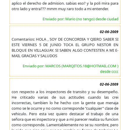
aplico el derecho de admision. sabias eso? y la poli mira para
otro lado y entra??? mmm muy raro todo a mi entender.
Enviado por: Mario (no tengo) desde ciudad
02-06-2009
Comentarios: HOLA , SOY DE CONCORDIA Y QIERO SABER SI
ESTE VIERNES 5 DE JUNIO TOCA EL GRUPO NESTOR EN
BLOQUE EN VILLAGUAY. SI SABEN ALGO CONTESTEN A MI E-
MAIL GRACIAS Y SALUDOS
Enviado por: MARCOS (MARQITOS.18@HOTMAIL.COM )
desde cccc
02-06-2009
con respecto a los inspectores de transito y su desempeño.
He criticado varias de sus actitudes cuando las crei
incorrectas, tambien lo he hecho con la gente que menaja
como se le ocurre y no como corresponde "cualquier" clase de
vehiculo. Pero esta vez quiero destacar el trabajo de una
señora que es inspectora y que a mi parecer realiza su funcion
como corresponde. Lamentablemente no se su nombre, pero