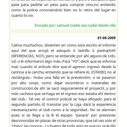
pase para pedirle un peso para comprar vino,no entiendo
como la policia conociendolo bien no lo retiro del lugar en
cuanto lo vio
Enviado por: samuel (nadie ase nada) desde villa
01-06-2009
Calma muchachos, disienten en como está escrito el informe
aquí del que arrojó el adoquín ó ladrillo ó piedra(HAY
DIFERENCIAS, NO?), pero se entiende; por ahí alguno de Uds.
vió o le informaron algo más.-Para "YO": decís que se informa
mal; cuando el artículo dice que el agresor ingresó desde la
cantina a la cancha, entiendo que se refiere AL ESTADIO, no al
rectángulo.- Hubo una falla en la prevensión; o se pasaron
por alto cosas, como dejar escombros o materiales de
construcción,de ahí se sacó seguramente el proyectil, y por
más cacheos que se haga en el ingreso eso estaba ahí dentro
del club.- Tal vez el control policial se haya aflojado para el
segundo partido.-El transitar por la Liga dará la experiencia
necesaria,tanto al club como a la seguridad.- No se alarmen
pues si se llega a la B el equipo "pasará" por presiones
desconocidas en plazas de otras provincias, que tal vez solo el
"chino" las conoce.- Lo bueno de todo esto es que no se le dió