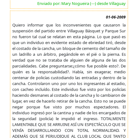
Enviado por: Mary Nogueira (---) desde Villaguay
01-06-2009
Quiero informar que los inconvenientes que causaron la
suspensión del partido entre Villaguay Básquet y Parque Sur
no fueron tal cual se relatan en esta página. Lo que pasó es
que un individuo en evidente estado de ebriedad tiró, desde
el costado de la cancha, un bloque de cemento del tamaño de
un ladrillo a un árbitro, pegándole en el pié o la pierna. Es
verdad que no se trataba de alguien de alguna de las dos
parcialidades. Cabe preguntarse:¿cómo fue posible esto?. De
quién es la responsabilidad?. Había, sin exagerar, medio
centenar de policías custodiando las entradas y dentro de la
cancha. Controlaron uno por uno los ingresantes al estadio,
con cacheo incluído. Este individuo fue visto por los policías
haciendo desmanes al costado de la cancha y lo cambiaron de
lugar, en vez de hacerlo retirar de la cancha. Esto no se puede
negar porque fue visto por muchos espectadores. El
individuo ingresó por la cantina y nadie de los encargados de
la seguridad (policía) le impidió el ingreso. TOTALMENTE
LAMENTABLE QUE SE ARRUINE ASÍ UN ESPECTÁCULO QUE SE
VENÍA DESARROLLANDO CON TOTAL NORMALIDAD. Y
ADEMÁS QUE SE PERJUDIQUE AL CLUB LOCAL QUE TANTO