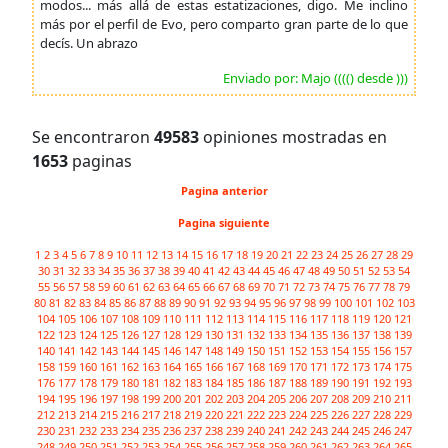
modos... más allá de estas estatizaciones, digo. Me inclino
más por el perfil de Evo, pero comparto gran parte de lo que
decís. Un abrazo
Enviado por: Majo (((() desde )))
Se encontraron
49583
opiniones mostradas en
1653
paginas
Pagina anterior
Pagina siguiente
1
2
3
4
5
6
7
8
9
10
11
12
13
14
15
16
17
18
19
20
21
22
23
24
25
26
27
28
29
30
31
32
33
34
35
36
37
38
39
40
41
42
43
44
45
46
47
48
49
50
51
52
53
54
55
56
57
58
59
60
61
62
63
64
65
66
67
68
69
70
71
72
73
74
75
76
77
78
79
80
81
82
83
84
85
86
87
88
89
90
91
92
93
94
95
96
97
98
99
100
101
102
103
104
105
106
107
108
109
110
111
112
113
114
115
116
117
118
119
120
121
122
123
124
125
126
127
128
129
130
131
132
133
134
135
136
137
138
139
140
141
142
143
144
145
146
147
148
149
150
151
152
153
154
155
156
157
158
159
160
161
162
163
164
165
166
167
168
169
170
171
172
173
174
175
176
177
178
179
180
181
182
183
184
185
186
187
188
189
190
191
192
193
194
195
196
197
198
199
200
201
202
203
204
205
206
207
208
209
210
211
212
213
214
215
216
217
218
219
220
221
222
223
224
225
226
227
228
229
230
231
232
233
234
235
236
237
238
239
240
241
242
243
244
245
246
247
248
249
250
251
252
253
254
255
256
257
258
259
260
261
262
263
264
265