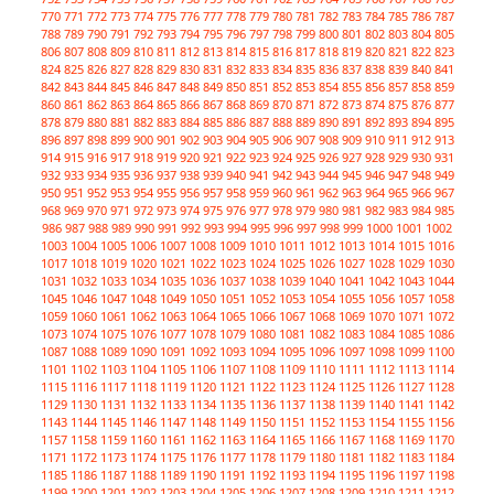
770
771
772
773
774
775
776
777
778
779
780
781
782
783
784
785
786
787
788
789
790
791
792
793
794
795
796
797
798
799
800
801
802
803
804
805
806
807
808
809
810
811
812
813
814
815
816
817
818
819
820
821
822
823
824
825
826
827
828
829
830
831
832
833
834
835
836
837
838
839
840
841
842
843
844
845
846
847
848
849
850
851
852
853
854
855
856
857
858
859
860
861
862
863
864
865
866
867
868
869
870
871
872
873
874
875
876
877
878
879
880
881
882
883
884
885
886
887
888
889
890
891
892
893
894
895
896
897
898
899
900
901
902
903
904
905
906
907
908
909
910
911
912
913
914
915
916
917
918
919
920
921
922
923
924
925
926
927
928
929
930
931
932
933
934
935
936
937
938
939
940
941
942
943
944
945
946
947
948
949
950
951
952
953
954
955
956
957
958
959
960
961
962
963
964
965
966
967
968
969
970
971
972
973
974
975
976
977
978
979
980
981
982
983
984
985
986
987
988
989
990
991
992
993
994
995
996
997
998
999
1000
1001
1002
1003
1004
1005
1006
1007
1008
1009
1010
1011
1012
1013
1014
1015
1016
1017
1018
1019
1020
1021
1022
1023
1024
1025
1026
1027
1028
1029
1030
1031
1032
1033
1034
1035
1036
1037
1038
1039
1040
1041
1042
1043
1044
1045
1046
1047
1048
1049
1050
1051
1052
1053
1054
1055
1056
1057
1058
1059
1060
1061
1062
1063
1064
1065
1066
1067
1068
1069
1070
1071
1072
1073
1074
1075
1076
1077
1078
1079
1080
1081
1082
1083
1084
1085
1086
1087
1088
1089
1090
1091
1092
1093
1094
1095
1096
1097
1098
1099
1100
1101
1102
1103
1104
1105
1106
1107
1108
1109
1110
1111
1112
1113
1114
1115
1116
1117
1118
1119
1120
1121
1122
1123
1124
1125
1126
1127
1128
1129
1130
1131
1132
1133
1134
1135
1136
1137
1138
1139
1140
1141
1142
1143
1144
1145
1146
1147
1148
1149
1150
1151
1152
1153
1154
1155
1156
1157
1158
1159
1160
1161
1162
1163
1164
1165
1166
1167
1168
1169
1170
1171
1172
1173
1174
1175
1176
1177
1178
1179
1180
1181
1182
1183
1184
1185
1186
1187
1188
1189
1190
1191
1192
1193
1194
1195
1196
1197
1198
1199
1200
1201
1202
1203
1204
1205
1206
1207
1208
1209
1210
1211
1212