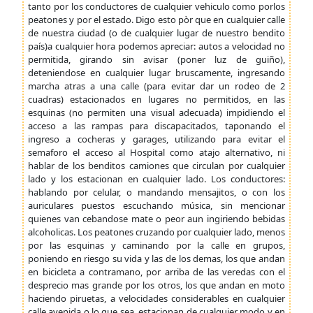
tanto por los conductores de cualquier vehiculo como porlos
peatones y por el estado. Digo esto pòr que en cualquier calle
de nuestra ciudad (o de cualquier lugar de nuestro bendito
país)a cualquier hora podemos apreciar: autos a velocidad no
permitida, girando sin avisar (poner luz de guiño),
deteniendose en cualquier lugar bruscamente, ingresando
marcha atras a una calle (para evitar dar un rodeo de 2
cuadras) estacionados en lugares no permitidos, en las
esquinas (no permiten una visual adecuada) impidiendo el
acceso a las rampas para discapacitados, taponando el
ingreso a cocheras y garages, utilizando para evitar el
semaforo el acceso al Hospital como atajo alternativo, ni
hablar de los benditos camiones que circulan por cualquier
lado y los estacionan en cualquier lado. Los conductores:
hablando por celular, o mandando mensajitos, o con los
auriculares puestos escuchando música, sin mencionar
quienes van cebandose mate o peor aun ingiriendo bebidas
alcoholicas. Los peatones cruzando por cualquier lado, menos
por las esquinas y caminando por la calle en grupos,
poniendo en riesgo su vida y las de los demas, los que andan
en bicicleta a contramano, por arriba de las veredas con el
desprecio mas grande por los otros, los que andan en moto
haciendo piruetas, a velocidades considerables en cualquier
calle avenida o lo que sea, estacionan de cualquier modo y en