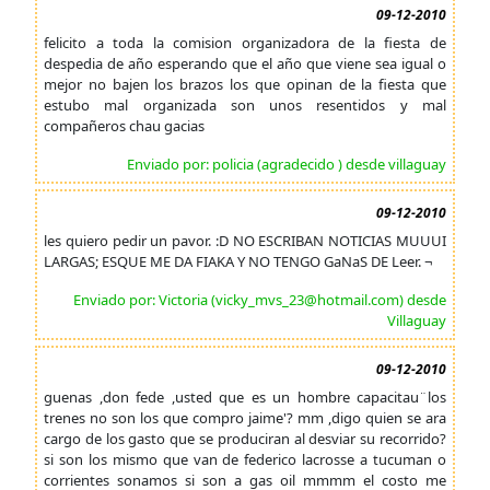
09-12-2010
felicito a toda la comision organizadora de la fiesta de
despedia de año esperando que el año que viene sea igual o
mejor no bajen los brazos los que opinan de la fiesta que
estubo mal organizada son unos resentidos y mal
compañeros chau gacias
Enviado por: policia (agradecido ) desde villaguay
09-12-2010
les quiero pedir un pavor. :D NO ESCRIBAN NOTICIAS MUUUI
LARGAS; ESQUE ME DA FIAKA Y NO TENGO GaNaS DE Leer. ¬
Enviado por: Victoria (vicky_mvs_23@hotmail.com) desde
Villaguay
09-12-2010
guenas ,don fede ,usted que es un hombre capacitau¨los
trenes no son los que compro jaime'? mm ,digo quien se ara
cargo de los gasto que se produciran al desviar su recorrido?
si son los mismo que van de federico lacrosse a tucuman o
corrientes sonamos si son a gas oil mmmm el costo me