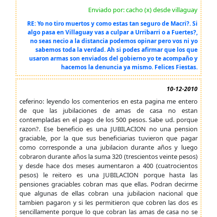
Enviado por: cacho (x) desde villaguay
RE: Yo no tiro muertos y como estas tan seguro de Macri?. Si
algo pasa en Villaguay vas a culpar a Urribarri o a Fuertes?,
no seas necio a la distancia podemos opinar pero vos ni yo
sabemos toda la verdad. Ah si podes afirmar que los que
usaron armas son enviados del gobierno yo te acompaño y
hacemos la denuncia ya mismo. Felices Fiestas.
10-12-2010
ceferino: leyendo los comenterios en esta pagina me entero
de que las jubilaciones de amas de casa no estan
contempladas en el pago de los 500 pesos. Sabe ud. porque
razon?. Ese beneficio es una JUBILACION no una pension
graciable, por la que sus beneficiarias tuvieron que pagar
como corresponde a una jubilacion durante años y luego
cobraron durante años la suma 320 (trescientos veinte pesos)
y desde hace dos meses aumentaron a 400 (cuatrocientos
pesos) le reitero es una JUBILACION porque hasta las
pensiones graciables cobran mas que ellas. Podran decirme
que algunas de ellas cobran una jubilacion nacional que
tambien pagaron y si les permitieron que cobren las dos es
sencillamente porque lo que cobran las amas de casa no se