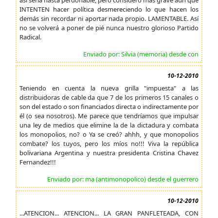
así sería hasta perdonable, pero considero mas grave aún que
INTENTEN hacer política desmereciendo lo que hacen los
demás sin recordar ni aportar nada propio. LAMENTABLE. Así
no se volverá a poner de pié nunca nuestro glorioso Partido
Radical.
Enviado por: Silvia (memoria) desde con
10-12-2010
Teniendo en cuenta la nueva grilla "impuesta" a las
distribuidoras de cable da que 7 de los primeros 15 canales o
son del estado o son financiados directa o indirectamente por
él (o sea nosotros). Me parece que tendríamos que impulsar
una ley de medios que elimine la de la dictadura y combata
los monopolios, no? o Ya se creó? ahhh, y que monopolios
combate? los tuyos, pero los míos no!!! Viva la república
bolivariana Argentina y nuestra presidenta Cristina Chavez
Fernandez!!!
Enviado por: ma (antimonopolico) desde el guerrero
10-12-2010
...ATENCION... ATENCION... LA GRAN PANFLETEADA, CON