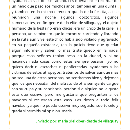
ayudarlas a salir de ese camino. Les queria hacer recordar de
un heho que paso ace muchos años, tambien en una quinta ,
y tambien en la misma direccion que la de la fiestita, alli se
reunieron una noche algunos doctorcitos, algunos
comerciantes, en fin gente de la elite de villaguayy el objeto
humano de la fiesta no eran chicas, era un chico de la calle, la
persona, un camionero que lo encontro corriendo y llorando
en la ruta aun vive, este chico habia sido violado y agraviado
en su pequeña existencia, (en la policia tiene que quedar
algun informe) y saben lo mas triste quedo en la nada,
porque esos señores tenian peso en la ciudad, y si no
hacemos nada cosas como estas siempre pasaran, yo no
quiero decir ni escraches ni panfleteadas, ayudemos a las
victimas de estos atropeyos, tratemos de salvar aunque mas
no sea una de estas personas, no sentiremos bien y dejemos
que los que necesitan del maltrato de otro semejante cargue
con su culpa y su conciencia. perdon si a alguien no le gusta
esto que escrivo, pero me gustaria que pregunten a los
mayores si recuerdan este caso. Les deseo a todo feliz
navidad, ya que no puedo escrivir muy seguido, suerte cefe y
gracia si permitis mi opinion. maria
Enviado por: maria (del ciber) desde de villaguay