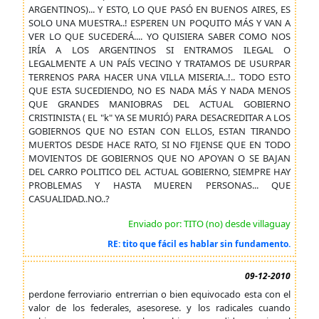
ARGENTINOS)... Y ESTO, LO QUE PASÓ EN BUENOS AIRES, ES
SOLO UNA MUESTRA..! ESPEREN UN POQUITO MÁS Y VAN A
VER LO QUE SUCEDERÁ.... YO QUISIERA SABER COMO NOS
IRÍA A LOS ARGENTINOS SI ENTRAMOS ILEGAL O
LEGALMENTE A UN PAÍS VECINO Y TRATAMOS DE USURPAR
TERRENOS PARA HACER UNA VILLA MISERIA..!.. TODO ESTO
QUE ESTA SUCEDIENDO, NO ES NADA MÁS Y NADA MENOS
QUE GRANDES MANIOBRAS DEL ACTUAL GOBIERNO
CRISTINISTA ( EL "k" YA SE MURIÓ) PARA DESACREDITAR A LOS
GOBIERNOS QUE NO ESTAN CON ELLOS, ESTAN TIRANDO
MUERTOS DESDE HACE RATO, SI NO FIJENSE QUE EN TODO
MOVIENTOS DE GOBIERNOS QUE NO APOYAN O SE BAJAN
DEL CARRO POLITICO DEL ACTUAL GOBIERNO, SIEMPRE HAY
PROBLEMAS Y HASTA MUEREN PERSONAS... QUE
CASUALIDAD..NO..?
Enviado por: TITO (no) desde villaguay
RE: tito que fácil es hablar sin fundamento.
09-12-2010
perdone ferroviario entrerrian o bien equivocado esta con el
valor de los federales, asesorese. y los radicales cuando