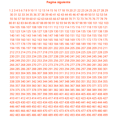
Pagina siguiente
1
2
3
4
5
6
7
8
9
10
11
12
13
14
15
16
17
18
19
20
21
22
23
24
25
26
27
28
29
30
31
32
33
34
35
36
37
38
39
40
41
42
43
44
45
46
47
48
49
50
51
52
53
54
55
56
57
58
59
60
61
62
63
64
65
66
67
68
69
70
71
72
73
74
75
76
77
78
79
80
81
82
83
84
85
86
87
88
89
90
91
92
93
94
95
96
97
98
99
100
101
102
103
104
105
106
107
108
109
110
111
112
113
114
115
116
117
118
119
120
121
122
123
124
125
126
127
128
129
130
131
132
133
134
135
136
137
138
139
140
141
142
143
144
145
146
147
148
149
150
151
152
153
154
155
156
157
158
159
160
161
162
163
164
165
166
167
168
169
170
171
172
173
174
175
176
177
178
179
180
181
182
183
184
185
186
187
188
189
190
191
192
193
194
195
196
197
198
199
200
201
202
203
204
205
206
207
208
209
210
211
212
213
214
215
216
217
218
219
220
221
222
223
224
225
226
227
228
229
230
231
232
233
234
235
236
237
238
239
240
241
242
243
244
245
246
247
248
249
250
251
252
253
254
255
256
257
258
259
260
261
262
263
264
265
266
267
268
269
270
271
272
273
274
275
276
277
278
279
280
281
282
283
284
285
286
287
288
289
290
291
292
293
294
295
296
297
298
299
300
301
302
303
304
305
306
307
308
309
310
311
312
313
314
315
316
317
318
319
320
321
322
323
324
325
326
327
328
329
330
331
332
333
334
335
336
337
338
339
340
341
342
343
344
345
346
347
348
349
350
351
352
353
354
355
356
357
358
359
360
361
362
363
364
365
366
367
368
369
370
371
372
373
374
375
376
377
378
379
380
381
382
383
384
385
386
387
388
389
390
391
392
393
394
395
396
397
398
399
400
401
402
403
404
405
406
407
408
409
410
411
412
413
414
415
416
417
418
419
420
421
422
423
424
425
426
427
428
429
430
431
432
433
434
435
436
437
438
439
440
441
442
443
444
445
446
447
448
449
450
451
452
453
454
455
456
457
458
459
460
461
462
463
464
465
466
467
468
469
470
471
472
473
474
475
476
477
478
479
480
481
482
483
484
485
486
487
488
489
490
491
492
493
494
495
496
497
498
499