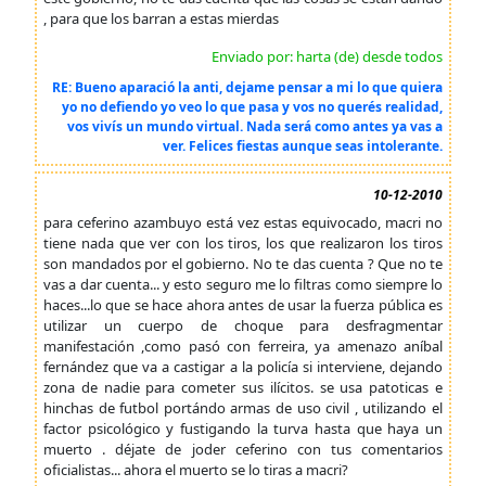
, para que los barran a estas mierdas
Enviado por: harta (de) desde todos
RE: Bueno aparació la anti, dejame pensar a mi lo que quiera
yo no defiendo yo veo lo que pasa y vos no querés realidad,
vos vivís un mundo virtual. Nada será como antes ya vas a
ver. Felices fiestas aunque seas intolerante.
10-12-2010
para ceferino azambuyo está vez estas equivocado, macri no
tiene nada que ver con los tiros, los que realizaron los tiros
son mandados por el gobierno. No te das cuenta ? Que no te
vas a dar cuenta... y esto seguro me lo filtras como siempre lo
haces...lo que se hace ahora antes de usar la fuerza pública es
utilizar un cuerpo de choque para desfragmentar
manifestación ,como pasó con ferreira, ya amenazo aníbal
fernández que va a castigar a la policía si interviene, dejando
zona de nadie para cometer sus ilícitos. se usa patoticas e
hinchas de futbol portándo armas de uso civil , utilizando el
factor psicológico y fustigando la turva hasta que haya un
muerto . déjate de joder ceferino con tus comentarios
oficialistas... ahora el muerto se lo tiras a macri?