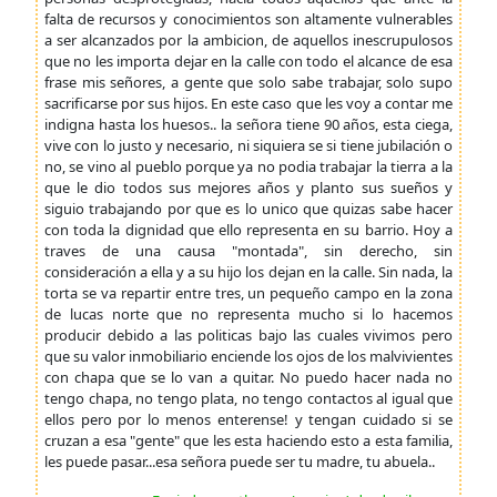
falta de recursos y conocimientos son altamente vulnerables
a ser alcanzados por la ambicion, de aquellos inescrupulosos
que no les importa dejar en la calle con todo el alcance de esa
frase mis señores, a gente que solo sabe trabajar, solo supo
sacrificarse por sus hijos. En este caso que les voy a contar me
indigna hasta los huesos.. la señora tiene 90 años, esta ciega,
vive con lo justo y necesario, ni siquiera se si tiene jubilación o
no, se vino al pueblo porque ya no podia trabajar la tierra a la
que le dio todos sus mejores años y planto sus sueños y
siguio trabajando por que es lo unico que quizas sabe hacer
con toda la dignidad que ello representa en su barrio. Hoy a
traves de una causa "montada", sin derecho, sin
consideración a ella y a su hijo los dejan en la calle. Sin nada, la
torta se va repartir entre tres, un pequeño campo en la zona
de lucas norte que no representa mucho si lo hacemos
producir debido a las politicas bajo las cuales vivimos pero
que su valor inmobiliario enciende los ojos de los malvivientes
con chapa que se lo van a quitar. No puedo hacer nada no
tengo chapa, no tengo plata, no tengo contactos al igual que
ellos pero por lo menos enterense! y tengan cuidado si se
cruzan a esa "gente" que les esta haciendo esto a esta familia,
les puede pasar...esa señora puede ser tu madre, tu abuela..