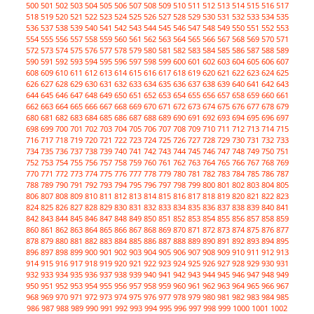
500
501
502
503
504
505
506
507
508
509
510
511
512
513
514
515
516
517
518
519
520
521
522
523
524
525
526
527
528
529
530
531
532
533
534
535
536
537
538
539
540
541
542
543
544
545
546
547
548
549
550
551
552
553
554
555
556
557
558
559
560
561
562
563
564
565
566
567
568
569
570
571
572
573
574
575
576
577
578
579
580
581
582
583
584
585
586
587
588
589
590
591
592
593
594
595
596
597
598
599
600
601
602
603
604
605
606
607
608
609
610
611
612
613
614
615
616
617
618
619
620
621
622
623
624
625
626
627
628
629
630
631
632
633
634
635
636
637
638
639
640
641
642
643
644
645
646
647
648
649
650
651
652
653
654
655
656
657
658
659
660
661
662
663
664
665
666
667
668
669
670
671
672
673
674
675
676
677
678
679
680
681
682
683
684
685
686
687
688
689
690
691
692
693
694
695
696
697
698
699
700
701
702
703
704
705
706
707
708
709
710
711
712
713
714
715
716
717
718
719
720
721
722
723
724
725
726
727
728
729
730
731
732
733
734
735
736
737
738
739
740
741
742
743
744
745
746
747
748
749
750
751
752
753
754
755
756
757
758
759
760
761
762
763
764
765
766
767
768
769
770
771
772
773
774
775
776
777
778
779
780
781
782
783
784
785
786
787
788
789
790
791
792
793
794
795
796
797
798
799
800
801
802
803
804
805
806
807
808
809
810
811
812
813
814
815
816
817
818
819
820
821
822
823
824
825
826
827
828
829
830
831
832
833
834
835
836
837
838
839
840
841
842
843
844
845
846
847
848
849
850
851
852
853
854
855
856
857
858
859
860
861
862
863
864
865
866
867
868
869
870
871
872
873
874
875
876
877
878
879
880
881
882
883
884
885
886
887
888
889
890
891
892
893
894
895
896
897
898
899
900
901
902
903
904
905
906
907
908
909
910
911
912
913
914
915
916
917
918
919
920
921
922
923
924
925
926
927
928
929
930
931
932
933
934
935
936
937
938
939
940
941
942
943
944
945
946
947
948
949
950
951
952
953
954
955
956
957
958
959
960
961
962
963
964
965
966
967
968
969
970
971
972
973
974
975
976
977
978
979
980
981
982
983
984
985
986
987
988
989
990
991
992
993
994
995
996
997
998
999
1000
1001
1002