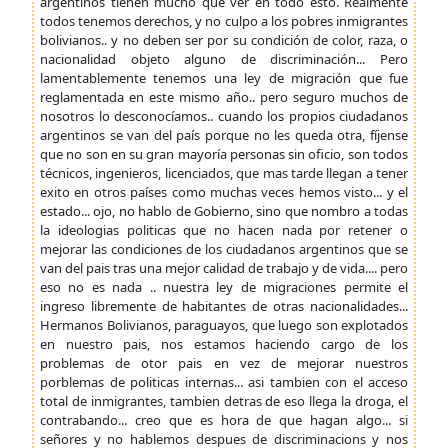
argentinos tienen mucho que ver en todo esto. Realmente
todos tenemos derechos, y no culpo a los pobres inmigrantes
bolivianos.. y no deben ser por su condición de color, raza, o
nacionalidad objeto alguno de discriminación... Pero
lamentablemente tenemos una ley de migración que fue
reglamentada en este mismo año.. pero seguro muchos de
nosotros lo desconocíamos.. cuando los propios ciudadanos
argentinos se van del país porque no les queda otra, fíjense
que no son en su gran mayoría personas sin oficio, son todos
técnicos, ingenieros, licenciados, que mas tarde llegan a tener
exito en otros países como muchas veces hemos visto... y el
estado... ojo, no hablo de Gobierno, sino que nombro a todas
la ideologias politicas que no hacen nada por retener o
mejorar las condiciones de los ciudadanos argentinos que se
van del pais tras una mejor calidad de trabajo y de vida.... pero
eso no es nada .. nuestra ley de migraciones permite el
ingreso libremente de habitantes de otras nacionalidades...
Hermanos Bolivianos, paraguayos, que luego son explotados
en nuestro pais, nos estamos haciendo cargo de los
problemas de otor pais en vez de mejorar nuestros
porblemas de politicas internas... asi tambien con el acceso
total de inmigrantes, tambien detras de eso llega la droga, el
contrabando... creo que es hora de que hagan algo... si
señores y no hablemos despues de discriminacions y nos