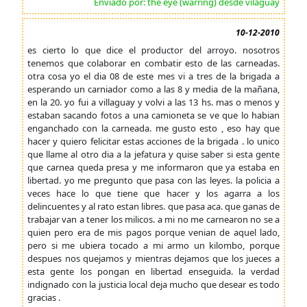
Enviado por: the eye (warring) desde vilaguay
10-12-2010
es cierto lo que dice el productor del arroyo. nosotros
tenemos que colaborar en combatir esto de las carneadas.
otra cosa yo el dia 08 de este mes vi a tres de la brigada a
esperando un carniador como a las 8 y media de la mañana,
en la 20. yo fui a villaguay y volvi a las 13 hs. mas o menos y
estaban sacando fotos a una camioneta se ve que lo habian
enganchado con la carneada. me gusto esto , eso hay que
hacer y quiero felicitar estas acciones de la brigada . lo unico
que llame al otro dia a la jefatura y quise saber si esta gente
que carnea queda presa y me informaron que ya estaba en
libertad. yo me pregunto que pasa con las leyes. la policia a
veces hace lo que tiene que hacer y los agarra a los
delincuentes y al rato estan libres. que pasa aca. que ganas de
trabajar van a tener los milicos. a mi no me carnearon no se a
quien pero era de mis pagos porque venian de aquel lado,
pero si me ubiera tocado a mi armo un kilombo, porque
despues nos quejamos y mientras dejamos que los jueces a
esta gente los pongan en libertad enseguida. la verdad
indignado con la justicia local deja mucho que desear es todo
gracias .