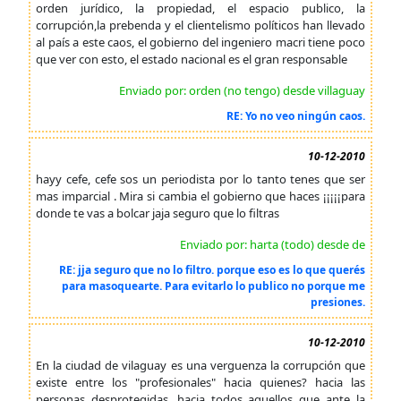
orden jurídico, la propiedad, el espacio publico, la
corrupción,la prebenda y el clientelismo políticos han llevado
al país a este caos, el gobierno del ingeniero macri tiene poco
que ver con esto, el estado nacional es el gran responsable
Enviado por: orden (no tengo) desde villaguay
RE: Yo no veo ningún caos.
10-12-2010
hayy cefe, cefe sos un periodista por lo tanto tenes que ser
mas imparcial . Mira si cambia el gobierno que haces ¡¡¡¡¡para
donde te vas a bolcar jaja seguro que lo filtras
Enviado por: harta (todo) desde de
RE: jja seguro que no lo filtro. porque eso es lo que querés
para masoquearte. Para evitarlo lo publico no porque me
presiones.
10-12-2010
En la ciudad de vilaguay es una verguenza la corrupción que
existe entre los "profesionales" hacia quienes? hacia las
personas desprotegidas, hacia todos aquellos que ante la