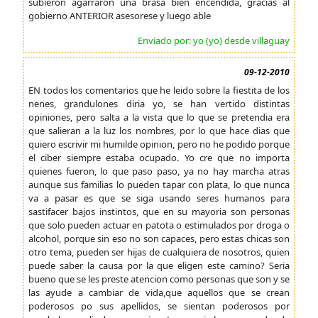
subieron agarraron una brasa bien encendida, gracias al
gobierno ANTERIOR asesorese y luego able
Enviado por: yo (yo) desde villaguay
09-12-2010
EN todos los comentarios que he leido sobre la fiestita de los
nenes, grandulones diria yo, se han vertido distintas
opiniones, pero salta a la vista que lo que se pretendia era
que salieran a la luz los nombres, por lo que hace dias que
quiero escrivir mi humilde opinion, pero no he podido porque
el ciber siempre estaba ocupado. Yo cre que no importa
quienes fueron, lo que paso paso, ya no hay marcha atras
aunque sus familias lo pueden tapar con plata, lo que nunca
va a pasar es que se siga usando seres humanos para
sastifacer bajos instintos, que en su mayoria son personas
que solo pueden actuar en patota o estimulados por droga o
alcohol, porque sin eso no son capaces, pero estas chicas son
otro tema, pueden ser hijas de cualquiera de nosotros, quien
puede saber la causa por la que eligen este camino? Seria
bueno que se les preste atencion como personas que son y se
las ayude a cambiar de vida,que aquellos que se crean
poderosos po sus apellidos, se sientan poderosos por