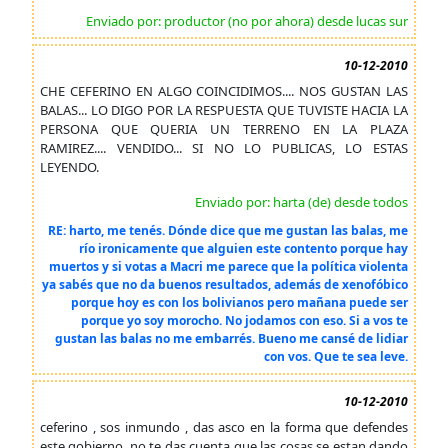
Enviado por: productor (no por ahora) desde lucas sur
10-12-2010
CHE CEFERINO EN ALGO COINCIDIMOS.... NOS GUSTAN LAS
BALAS... LO DIGO POR LA RESPUESTA QUE TUVISTE HACIA LA
PERSONA QUE QUERIA UN TERRENO EN LA PLAZA
RAMIREZ.... VENDIDO... SI NO LO PUBLICAS, LO ESTAS
LEYENDO.
Enviado por: harta (de) desde todos
RE: harto, me tenés. Dónde dice que me gustan las balas, me
río ironicamente que alguien este contento porque hay
muertos y si votas a Macri me parece que la política violenta
ya sabés que no da buenos resultados, además de xenofóbico
porque hoy es con los bolivianos pero mañana puede ser
porque yo soy morocho. No jodamos con eso. Si a vos te
gustan las balas no me embarrés. Bueno me cansé de lidiar
con vos. Que te sea leve.
10-12-2010
ceferino , sos inmundo , das asco en la forma que defendes
este gobierno, no te das cuenta que las cosas se estan dando