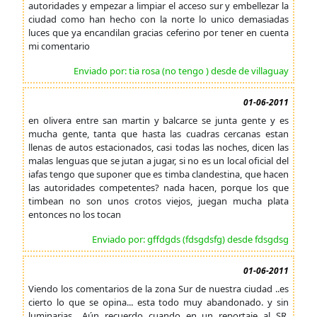
autoridades y empezar a limpiar el acceso sur y embellezar la
ciudad como han hecho con la norte lo unico demasiadas
luces que ya encandilan gracias ceferino por tener en cuenta
mi comentario
Enviado por: tia rosa (no tengo ) desde de villaguay
01-06-2011
en olivera entre san martin y balcarce se junta gente y es
mucha gente, tanta que hasta las cuadras cercanas estan
llenas de autos estacionados, casi todas las noches, dicen las
malas lenguas que se jutan a jugar, si no es un local oficial del
iafas tengo que suponer que es timba clandestina, que hacen
las autoridades competentes? nada hacen, porque los que
timbean no son unos crotos viejos, juegan mucha plata
entonces no los tocan
Enviado por: gffdgds (fdsgdsfg) desde fdsgdsg
01-06-2011
Viendo los comentarios de la zona Sur de nuestra ciudad ..es
cierto lo que se opina... esta todo muy abandonado. y sin
luminarias.. Aún recuerdo cuando en un reportaje al SR.