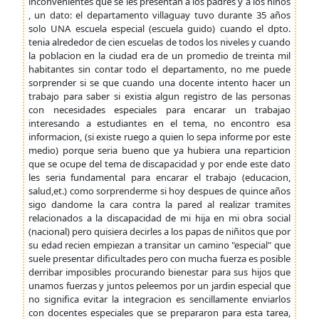
inconvenientes que se les presentan a los padres y a los niños
, un dato: el departamento villaguay tuvo durante 35 años
solo UNA escuela especial (escuela guido) cuando el dpto.
tenia alrededor de cien escuelas de todos los niveles y cuando
la poblacion en la ciudad era de un promedio de treinta mil
habitantes sin contar todo el departamento, no me puede
sorprender si se que cuando una docente intento hacer un
trabajo para saber si existia algun registro de las personas
con necesidades especiales para encarar un trabajao
interesando a estudiantes en el tema, no encontro esa
informacion, (si existe ruego a quien lo sepa informe por este
medio) porque seria bueno que ya hubiera una reparticion
que se ocupe del tema de discapacidad y por ende este dato
les seria fundamental para encarar el trabajo (educacion,
salud,et.) como sorprenderme si hoy despues de quince años
sigo dandome la cara contra la pared al realizar tramites
relacionados a la discapacidad de mi hija en mi obra social
(nacional) pero quisiera decirles a los papas de niñitos que por
su edad recien empiezan a transitar un camino "especial" que
suele presentar dificultades pero con mucha fuerza es posible
derribar imposibles procurando bienestar para sus hijos que
unamos fuerzas y juntos peleemos por un jardin especial que
no significa evitar la integracion es sencillamente enviarlos
con docentes especiales que se prepararon para esta tarea,