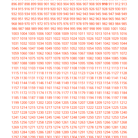
896
897
898
899
900
901
902
903
904
905
906
907
908
909
910
911
912
913
914
915
916
917
918
919
920
921
922
923
924
925
926
927
928
929
930
931
932
933
934
935
936
937
938
939
940
941
942
943
944
945
946
947
948
949
950
951
952
953
954
955
956
957
958
959
960
961
962
963
964
965
966
967
968
969
970
971
972
973
974
975
976
977
978
979
980
981
982
983
984
985
986
987
988
989
990
991
992
993
994
995
996
997
998
999
1000
1001
1002
1003
1004
1005
1006
1007
1008
1009
1010
1011
1012
1013
1014
1015
1016
1017
1018
1019
1020
1021
1022
1023
1024
1025
1026
1027
1028
1029
1030
1031
1032
1033
1034
1035
1036
1037
1038
1039
1040
1041
1042
1043
1044
1045
1046
1047
1048
1049
1050
1051
1052
1053
1054
1055
1056
1057
1058
1059
1060
1061
1062
1063
1064
1065
1066
1067
1068
1069
1070
1071
1072
1073
1074
1075
1076
1077
1078
1079
1080
1081
1082
1083
1084
1085
1086
1087
1088
1089
1090
1091
1092
1093
1094
1095
1096
1097
1098
1099
1100
1101
1102
1103
1104
1105
1106
1107
1108
1109
1110
1111
1112
1113
1114
1115
1116
1117
1118
1119
1120
1121
1122
1123
1124
1125
1126
1127
1128
1129
1130
1131
1132
1133
1134
1135
1136
1137
1138
1139
1140
1141
1142
1143
1144
1145
1146
1147
1148
1149
1150
1151
1152
1153
1154
1155
1156
1157
1158
1159
1160
1161
1162
1163
1164
1165
1166
1167
1168
1169
1170
1171
1172
1173
1174
1175
1176
1177
1178
1179
1180
1181
1182
1183
1184
1185
1186
1187
1188
1189
1190
1191
1192
1193
1194
1195
1196
1197
1198
1199
1200
1201
1202
1203
1204
1205
1206
1207
1208
1209
1210
1211
1212
1213
1214
1215
1216
1217
1218
1219
1220
1221
1222
1223
1224
1225
1226
1227
1228
1229
1230
1231
1232
1233
1234
1235
1236
1237
1238
1239
1240
1241
1242
1243
1244
1245
1246
1247
1248
1249
1250
1251
1252
1253
1254
1255
1256
1257
1258
1259
1260
1261
1262
1263
1264
1265
1266
1267
1268
1269
1270
1271
1272
1273
1274
1275
1276
1277
1278
1279
1280
1281
1282
1283
1284
1285
1286
1287
1288
1289
1290
1291
1292
1293
1294
1295
1296
1297
1298
1299
1300
1301
1302
1303
1304
1305
1306
1307
1308
1309
1310