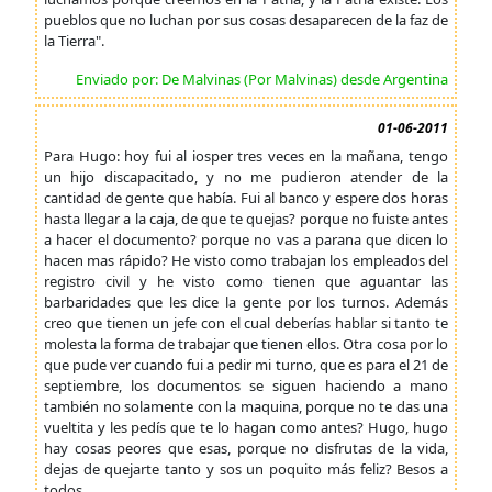
pueblos que no luchan por sus cosas desaparecen de la faz de
la Tierra".
Enviado por: De Malvinas (Por Malvinas) desde Argentina
01-06-2011
Para Hugo: hoy fui al iosper tres veces en la mañana, tengo
un hijo discapacitado, y no me pudieron atender de la
cantidad de gente que había. Fui al banco y espere dos horas
hasta llegar a la caja, de que te quejas? porque no fuiste antes
a hacer el documento? porque no vas a parana que dicen lo
hacen mas rápido? He visto como trabajan los empleados del
registro civil y he visto como tienen que aguantar las
barbaridades que les dice la gente por los turnos. Además
creo que tienen un jefe con el cual deberías hablar si tanto te
molesta la forma de trabajar que tienen ellos. Otra cosa por lo
que pude ver cuando fui a pedir mi turno, que es para el 21 de
septiembre, los documentos se siguen haciendo a mano
también no solamente con la maquina, porque no te das una
vueltita y les pedís que te lo hagan como antes? Hugo, hugo
hay cosas peores que esas, porque no disfrutas de la vida,
dejas de quejarte tanto y sos un poquito más feliz? Besos a
todos...