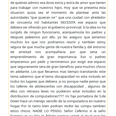
de quienes admiro esa dosis extra y extra de amor que tienen
para trabajar con nuestros hijos. Hoy que se presenta esta
situacion quiza sea el momento de plantear ante las
autoridades "que quieran oir" que una ciudad con alrededor
de cincuenta mil habitantes NECESITA ese espacio que
debiera ser ofrecido por el gobierno provincial. Si la idea no ha
surgido de ningun funcionario, acerquemosla los padres y
despues peleemos por ello. yo les aseguro que seriamos
muchos los que nos podriamos reunir y tambien estoy
segura de que mucha gente de nuestra familia y del entorno
de amistad nos acompañaria por que seria un
emprendimiento de gran importancia. Eso si padres
empecemos por pedir y terminemos por exigir ese espacio
que seguramente sera de gran beneficio para muchos chicos
en adelante. Los que llevamos mas tiempo transitando este
tema sabemos que el tema discapacidad no esta incluido en
todos los lugares que debiera ,si no porque nadie penso que
los talleres de adolescentes con discapacidad , algunos de
ellos con retrasos leves no pudieron estar incluidos en la
distribucion de computadoras???? mi hija portadora de S.de
Down hace un menejo sencillo de la computadora en nuestro
hogar. Por lo tanto bien podrian recibir las compu tambien
estos chicos. NADIE LO PENSO. Señor Ceferino si la seño
Eugenia es su hija lo felicito porque usted al igual que los