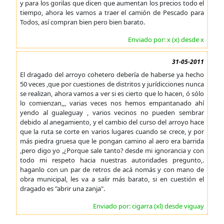
y para los gorilas que dicen que aumentan los precios todo el
tiempo, ahora les vamos a traer el camión de Pescado para
Todos, así compran bien pero bien barato.
Enviado por: x (x) desde x
31-05-2011
El dragado del arroyo cohetero debería de haberse ya hecho
50 veces ,que por cuestiones de distritos y jurídicciones nunca
se realizan, ahora vamos a ver si es cierto que lo hacen, ó sólo
lo comienzan,,, varias veces nos hemos empantanado ahí
yendo al gualeguay , varios vecinos no pueden sembrar
debido al anegamiento, y el cambio del curso del arroyo hace
que la ruta se corte en varios lugares cuando se crece, y por
más piedra gruesa que le pongan camino al aero era barrida
,pero digo yo ,¿Porque sale tanto? desde mi ignorancia y con
todo mi respeto hacia nuestras autoridades pregunto,.
haganlo con un par de retros de acá nomás y con mano de
obra municipal, les va a salir más barato, si en cuestión el
dragado es "abrir una zanja".
Enviado por: cigarra (xl) desde viguay