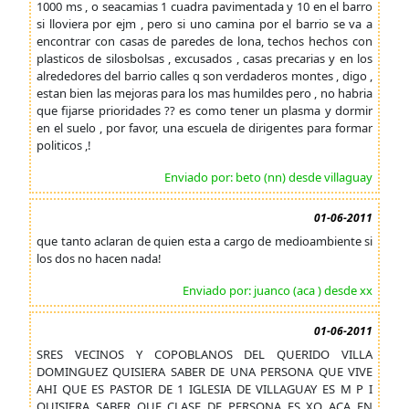
1000 ms , o seacamias 1 cuadra pavimentada y 10 en el barro
si lloviera por ejm , pero si uno camina por el barrio se va a
encontrar con casas de paredes de lona, techos hechos con
plasticos de silosbolsas , excusados , casas precarias y en los
alrededores del barrio calles q son verdaderos montes , digo ,
estan bien las mejoras para los mas humildes pero , no habria
que fijarse prioridades ?? es como tener un plasma y dormir
en el suelo , por favor, una escuela de dirigentes para formar
politicos ,!
Enviado por: beto (nn) desde villaguay
01-06-2011
que tanto aclaran de quien esta a cargo de medioambiente si
los dos no hacen nada!
Enviado por: juanco (aca ) desde xx
01-06-2011
SRES VECINOS Y COPOBLANOS DEL QUERIDO VILLA
DOMINGUEZ QUISIERA SABER DE UNA PERSONA QUE VIVE
AHI QUE ES PASTOR DE 1 IGLESIA DE VILLAGUAY ES M P I
QUISIERA SABER QUE CLASE DE PERSONA ES XQ ACA EN