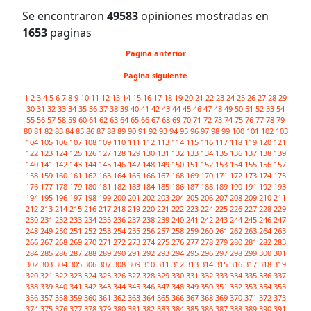
Se encontraron
49583
opiniones mostradas en
1653
paginas
Pagina anterior
Pagina siguiente
1
2
3
4
5
6
7
8
9
10
11
12
13
14
15
16
17
18
19
20
21
22
23
24
25
26
27
28
29
30
31
32
33
34
35
36
37
38
39
40
41
42
43
44
45
46
47
48
49
50
51
52
53
54
55
56
57
58
59
60
61
62
63
64
65
66
67
68
69
70
71
72
73
74
75
76
77
78
79
80
81
82
83
84
85
86
87
88
89
90
91
92
93
94
95
96
97
98
99
100
101
102
103
104
105
106
107
108
109
110
111
112
113
114
115
116
117
118
119
120
121
122
123
124
125
126
127
128
129
130
131
132
133
134
135
136
137
138
139
140
141
142
143
144
145
146
147
148
149
150
151
152
153
154
155
156
157
158
159
160
161
162
163
164
165
166
167
168
169
170
171
172
173
174
175
176
177
178
179
180
181
182
183
184
185
186
187
188
189
190
191
192
193
194
195
196
197
198
199
200
201
202
203
204
205
206
207
208
209
210
211
212
213
214
215
216
217
218
219
220
221
222
223
224
225
226
227
228
229
230
231
232
233
234
235
236
237
238
239
240
241
242
243
244
245
246
247
248
249
250
251
252
253
254
255
256
257
258
259
260
261
262
263
264
265
266
267
268
269
270
271
272
273
274
275
276
277
278
279
280
281
282
283
284
285
286
287
288
289
290
291
292
293
294
295
296
297
298
299
300
301
302
303
304
305
306
307
308
309
310
311
312
313
314
315
316
317
318
319
320
321
322
323
324
325
326
327
328
329
330
331
332
333
334
335
336
337
338
339
340
341
342
343
344
345
346
347
348
349
350
351
352
353
354
355
356
357
358
359
360
361
362
363
364
365
366
367
368
369
370
371
372
373
374
375
376
377
378
379
380
381
382
383
384
385
386
387
388
389
390
391