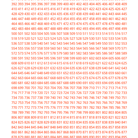
392
393
394
395
396
397
398
399
400
401
402
403
404
405
406
407
408
409
410
411
412
413
414
415
416
417
418
419
420
421
422
423
424
425
426
427
428
429
430
431
432
433
434
435
436
437
438
439
440
441
442
443
444
445
446
447
448
449
450
451
452
453
454
455
456
457
458
459
460
461
462
463
464
465
466
467
468
469
470
471
472
473
474
475
476
477
478
479
480
481
482
483
484
485
486
487
488
489
490
491
492
493
494
495
496
497
498
499
500
501
502
503
504
505
506
507
508
509
510
511
512
513
514
515
516
517
518
519
520
521
522
523
524
525
526
527
528
529
530
531
532
533
534
535
536
537
538
539
540
541
542
543
544
545
546
547
548
549
550
551
552
553
554
555
556
557
558
559
560
561
562
563
564
565
566
567
568
569
570
571
572
573
574
575
576
577
578
579
580
581
582
583
584
585
586
587
588
589
590
591
592
593
594
595
596
597
598
599
600
601
602
603
604
605
606
607
608
609
610
611
612
613
614
615
616
617
618
619
620
621
622
623
624
625
626
627
628
629
630
631
632
633
634
635
636
637
638
639
640
641
642
643
644
645
646
647
648
649
650
651
652
653
654
655
656
657
658
659
660
661
662
663
664
665
666
667
668
669
670
671
672
673
674
675
676
677
678
679
680
681
682
683
684
685
686
687
688
689
690
691
692
693
694
695
696
697
698
699
700
701
702
703
704
705
706
707
708
709
710
711
712
713
714
715
716
717
718
719
720
721
722
723
724
725
726
727
728
729
730
731
732
733
734
735
736
737
738
739
740
741
742
743
744
745
746
747
748
749
750
751
752
753
754
755
756
757
758
759
760
761
762
763
764
765
766
767
768
769
770
771
772
773
774
775
776
777
778
779
780
781
782
783
784
785
786
787
788
789
790
791
792
793
794
795
796
797
798
799
800
801
802
803
804
805
806
807
808
809
810
811
812
813
814
815
816
817
818
819
820
821
822
823
824
825
826
827
828
829
830
831
832
833
834
835
836
837
838
839
840
841
842
843
844
845
846
847
848
849
850
851
852
853
854
855
856
857
858
859
860
861
862
863
864
865
866
867
868
869
870
871
872
873
874
875
876
877
878
879
880
881
882
883
884
885
886
887
888
889
890
891
892
893
894
895