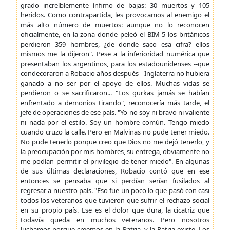
grado increíblemente ínfimo de bajas: 30 muertos y 105
heridos. Como contrapartida, les provocamos al enemigo el
más alto número de muertos: aunque no lo reconocen
oficialmente, en la zona donde peleó el BIM 5 los británicos
perdieron 359 hombres, ¿de donde saco esa cifra? ellos
mismos me la dijeron". Pese a la inferioridad numérica que
presentaban los argentinos, para los estadounidenses --que
condecoraron a Robacio años después-- Inglaterra no hubiera
ganado a no ser por el apoyo de ellos. Muchas vidas se
perdieron o se sacrificaron... "Los gurkas jamás se habían
enfrentado a demonios tirando", reconocería más tarde, el
jefe de operaciones de ese país. "Yo no soy ni bravo ni valiente
ni nada por el estilo. Soy un hombre común. Tengo miedo
cuando cruzo la calle. Pero en Malvinas no pude tener miedo.
No pude tenerlo porque creo que Dios no me dejó tenerlo, y
la preocupación por mis hombres, su entrega, obviamente no
me podían permitir el privilegio de tener miedo". En algunas
de sus últimas declaraciones, Robacio contó que en ese
entonces se pensaba que si perdían serían fusilados al
regresar a nuestro país. "Eso fue un poco lo que pasó con casi
todos los veteranos que tuvieron que sufrir el rechazo social
en su propio país. Ese es el dolor que dura, la cicatriz que
todavía queda en muchos veteranos. Pero nosotros
luchamos porque creemos en la Patria, y la Patria existe. Los