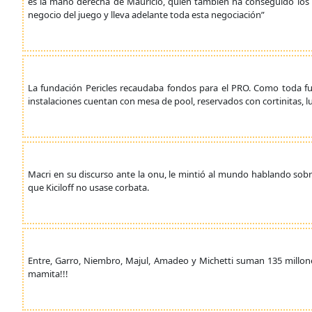
es la mano derecha de Mauricio, quien también ha conseguido los 
negocio del juego y lleva adelante toda esta negociación”
La fundación Pericles recaudaba fondos para el PRO. Como toda fu
instalaciones cuentan con mesa de pool, reservados con cortinitas, luc
Macri en su discurso ante la onu, le mintió al mundo hablando sobr
que Kiciloff no usase corbata.
Entre, Garro, Niembro, Majul, Amadeo y Michetti suman 135 millone
mamita!!!