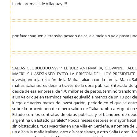
Lindo aroma el de Villaguay!!!!
por favor saquen el transito pesado de calle almeida o va a pasar una
SABÍAS GLOBOLUDO?????? EL JUEZ ANTI-MAFIA, GIOVANNI FALC
MACRI. SU ASESINATO EVITÒ LA PRISIÒN DEL HOY PRESIDENTE AR
investigando la relación de la Mafia italiana con la familia Macri. S
mafias italianas, es decir a través de la obra pública. Enterado de 
deuda de esa empresa, de 170 millones de pesos, terminó transform
a un valor que en términos reales equivalió a menos de un 10 por ciento
luego de varios meses de investigación, periodo en el que se entr
sobre la procedencia de dinero salido de Italia rumbo a Argentina 
Estado con los contratos de obras publicas y el blanqueo de deud
argentina un Estado paralelo” Pocos meses después el mayor fiscal a
sin obstáculos, “Los Macr tienen una villa en Cerdeña, a nombre de
un día va la mafia italiana, otro día cardelanes, y otro Sofía Loren. 