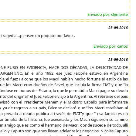
Enviado por: clemente
23-09-2016
 tragedia ...piensen un poquito por favor .
Enviado por: carlos
23-09-2016
ONE PUSO EN EVIDENCIA, HACE DOS DÈCADAS, LA DELICTIVIDAD DE
GENTINO. En el año 1992, ese juez Falcone estuvo en Argentina
abìa el fuez Falcone que los Macri habían hecho fortuna al estilo de las
que los Macri eran dueños de Sevel, que incluìa la firma FIAT y que "la
ándose en bonos del Estado, lo que le permitió a Macri pagar su deuda
 del original" el Juez Falcone viajò a la Argentina. Al retirarse del país
evistò con el Presidente Menem y el Micistro Caballo para informarse
y ya de regreso a su país, Falcone declaró que “los Macri estafaban al
a privada a deuda publica a través de FIAT”y que “ esa familia es en
ntimafia de la historia, fue asesinado y los Macri siguieron su camino
 un amigo que es como el hermano de Macri, donde sucede de todo, allí
Torello y Caputo son quienes llevan adelante los negocios. Nicolás Caputo