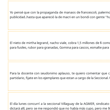
Yo pensé que con la propaganda de manaos de francescoli, palermo,
publicidad..hasta que apareció la de macri en un bondi con gente ''h
El nieto de mirtha legrand, nacho viale, cobra 1,5 millones de $ co
para fusiles, rubor para granadas, Gomina para cascos, esmalte para 
Para la docente con seudonimo aplauso, te quiero comentar que cla
partidario, fijate en los ejemplares que estan a cargo de la Secciona
El día lunes concurrí a la seccional Villaguay de la AGMER, sindicat
dictará allí, pero se me respondió que no había más cupo, pero me l