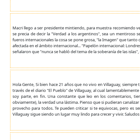
Macri llego a ser presidente mintiendo, para muestra recomiendo ve
se precia de decir la "Verdad a los argentinos", sea un mentiroso s
fueros internacionales la cosa se pone grosa, "la Imagen" que tanto 
afectada en el ámbito internacional... "Papelón internacional: Londr
señalaron que "nunca se habló del tema de la soberanía de las islas",
Hola Gente, Si bien hace 21 años que no vivo en Villaguay, siempre
través de el diario "El Pueblo" de Villaguay, al cual lamentablemen
soy parte, en fin. Una constante que leo en los comentarios, ti
obviamente), la verdad una lástima. Pienso que si pudieran canalizar 
provecho para todos. Te pueden criticar si te equivocas, pero es s
Villaguay sigue siendo un lugar muy lindo para crecer y vivir. Saludo