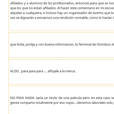
afiliados y a alumnos de los profesorados, entonces para que se nos 
que los que no estan afiliados. Al hacer este comentario en mi escu
alquilan a cualquiera, e incluso hay un organizador de evento que l
vez se dignarán a enviarnos una rendición contable, como lo hacían l
que linda, prolija y con buena informacion, la Terminal de Omnibus de V
ALDO , para para para .... aflojale a la merca .
NO PASA NADA. sería un titulo de una palicula pero en este caso 
gente comparto totalmente por eso copio....derechos laborales sol