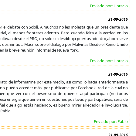
Enviado por: Horacio
21-09-2016
r el debate con Scioli. A muchos no les molesta que un presidente que
erial, al menos fronteras adentro. Pero cuando falta a la verdad en los
cultivan desde el PRO, no sólo se desdibuja puertas adentro,ahora se ve
es desmintió a Macri sobre el diálogo por Malvinas Desde el Reino Unido
 en la breve reunión informal de Nueva York.
Enviado por: Horacio
21-09-2016
 trato de informarme por este medio, así como lo hacía anteriormente a
te no puedo acceder más, por publicarse por Facebook, red de la cual no
enen que ver con el pesimismo de quienes aquí participan (no todos
esa energía que tienen en cuestiones positivas y participativas, sería de
eñal que algo estás haciendo, es bueno mirar alrededor e involucrarse.
s Pablo
Enviado por: Pablo
21-09-2016