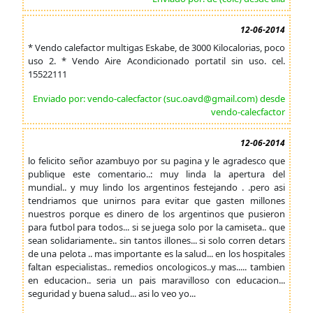
12-06-2014
* Vendo calefactor multigas Eskabe, de 3000 Kilocalorias, poco
uso 2. * Vendo Aire Acondicionado portatil sin uso. cel.
15522111
Enviado por: vendo-calecfactor (suc.oavd@gmail.com) desde
vendo-calecfactor
12-06-2014
lo felicito señor azambuyo por su pagina y le agradesco que
publique este comentario..: muy linda la apertura del
mundial.. y muy lindo los argentinos festejando . .pero asi
tendriamos que unirnos para evitar que gasten millones
nuestros porque es dinero de los argentinos que pusieron
para futbol para todos... si se juega solo por la camiseta.. que
sean solidariamente.. sin tantos illones... si solo corren detars
de una pelota .. mas importante es la salud... en los hospitales
faltan especialistas.. remedios oncologicos..y mas..... tambien
en educacion.. seria un pais maravilloso con educacion...
seguridad y buena salud... asi lo veo yo...