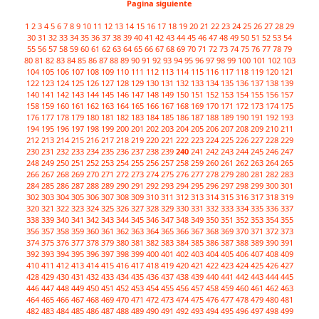
Pagina siguiente
1
2
3
4
5
6
7
8
9
10
11
12
13
14
15
16
17
18
19
20
21
22
23
24
25
26
27
28
29
30
31
32
33
34
35
36
37
38
39
40
41
42
43
44
45
46
47
48
49
50
51
52
53
54
55
56
57
58
59
60
61
62
63
64
65
66
67
68
69
70
71
72
73
74
75
76
77
78
79
80
81
82
83
84
85
86
87
88
89
90
91
92
93
94
95
96
97
98
99
100
101
102
103
104
105
106
107
108
109
110
111
112
113
114
115
116
117
118
119
120
121
122
123
124
125
126
127
128
129
130
131
132
133
134
135
136
137
138
139
140
141
142
143
144
145
146
147
148
149
150
151
152
153
154
155
156
157
158
159
160
161
162
163
164
165
166
167
168
169
170
171
172
173
174
175
176
177
178
179
180
181
182
183
184
185
186
187
188
189
190
191
192
193
194
195
196
197
198
199
200
201
202
203
204
205
206
207
208
209
210
211
212
213
214
215
216
217
218
219
220
221
222
223
224
225
226
227
228
229
230
231
232
233
234
235
236
237
238
239
240
241
242
243
244
245
246
247
248
249
250
251
252
253
254
255
256
257
258
259
260
261
262
263
264
265
266
267
268
269
270
271
272
273
274
275
276
277
278
279
280
281
282
283
284
285
286
287
288
289
290
291
292
293
294
295
296
297
298
299
300
301
302
303
304
305
306
307
308
309
310
311
312
313
314
315
316
317
318
319
320
321
322
323
324
325
326
327
328
329
330
331
332
333
334
335
336
337
338
339
340
341
342
343
344
345
346
347
348
349
350
351
352
353
354
355
356
357
358
359
360
361
362
363
364
365
366
367
368
369
370
371
372
373
374
375
376
377
378
379
380
381
382
383
384
385
386
387
388
389
390
391
392
393
394
395
396
397
398
399
400
401
402
403
404
405
406
407
408
409
410
411
412
413
414
415
416
417
418
419
420
421
422
423
424
425
426
427
428
429
430
431
432
433
434
435
436
437
438
439
440
441
442
443
444
445
446
447
448
449
450
451
452
453
454
455
456
457
458
459
460
461
462
463
464
465
466
467
468
469
470
471
472
473
474
475
476
477
478
479
480
481
482
483
484
485
486
487
488
489
490
491
492
493
494
495
496
497
498
499