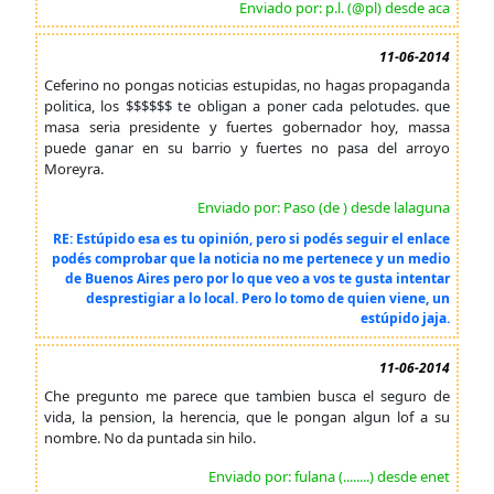
Enviado por: p.l. (@pl) desde aca
11-06-2014
Ceferino no pongas noticias estupidas, no hagas propaganda
politica, los $$$$$$ te obligan a poner cada pelotudes. que
masa seria presidente y fuertes gobernador hoy, massa
puede ganar en su barrio y fuertes no pasa del arroyo
Moreyra.
Enviado por: Paso (de ) desde lalaguna
RE: Estúpido esa es tu opinión, pero si podés seguir el enlace
podés comprobar que la noticia no me pertenece y un medio
de Buenos Aires pero por lo que veo a vos te gusta intentar
desprestigiar a lo local. Pero lo tomo de quien viene, un
estúpido jaja.
11-06-2014
Che pregunto me parece que tambien busca el seguro de
vida, la pension, la herencia, que le pongan algun lof a su
nombre. No da puntada sin hilo.
Enviado por: fulana (........) desde enet