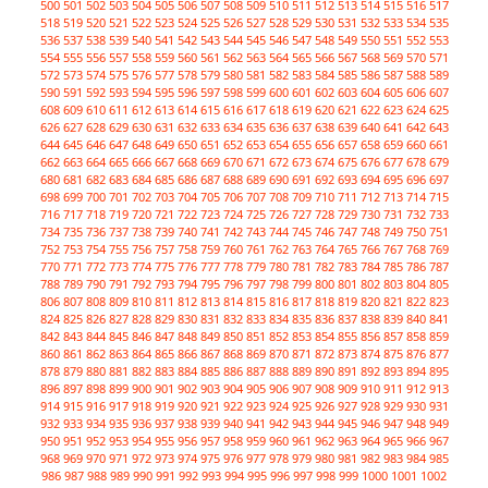
500
501
502
503
504
505
506
507
508
509
510
511
512
513
514
515
516
517
518
519
520
521
522
523
524
525
526
527
528
529
530
531
532
533
534
535
536
537
538
539
540
541
542
543
544
545
546
547
548
549
550
551
552
553
554
555
556
557
558
559
560
561
562
563
564
565
566
567
568
569
570
571
572
573
574
575
576
577
578
579
580
581
582
583
584
585
586
587
588
589
590
591
592
593
594
595
596
597
598
599
600
601
602
603
604
605
606
607
608
609
610
611
612
613
614
615
616
617
618
619
620
621
622
623
624
625
626
627
628
629
630
631
632
633
634
635
636
637
638
639
640
641
642
643
644
645
646
647
648
649
650
651
652
653
654
655
656
657
658
659
660
661
662
663
664
665
666
667
668
669
670
671
672
673
674
675
676
677
678
679
680
681
682
683
684
685
686
687
688
689
690
691
692
693
694
695
696
697
698
699
700
701
702
703
704
705
706
707
708
709
710
711
712
713
714
715
716
717
718
719
720
721
722
723
724
725
726
727
728
729
730
731
732
733
734
735
736
737
738
739
740
741
742
743
744
745
746
747
748
749
750
751
752
753
754
755
756
757
758
759
760
761
762
763
764
765
766
767
768
769
770
771
772
773
774
775
776
777
778
779
780
781
782
783
784
785
786
787
788
789
790
791
792
793
794
795
796
797
798
799
800
801
802
803
804
805
806
807
808
809
810
811
812
813
814
815
816
817
818
819
820
821
822
823
824
825
826
827
828
829
830
831
832
833
834
835
836
837
838
839
840
841
842
843
844
845
846
847
848
849
850
851
852
853
854
855
856
857
858
859
860
861
862
863
864
865
866
867
868
869
870
871
872
873
874
875
876
877
878
879
880
881
882
883
884
885
886
887
888
889
890
891
892
893
894
895
896
897
898
899
900
901
902
903
904
905
906
907
908
909
910
911
912
913
914
915
916
917
918
919
920
921
922
923
924
925
926
927
928
929
930
931
932
933
934
935
936
937
938
939
940
941
942
943
944
945
946
947
948
949
950
951
952
953
954
955
956
957
958
959
960
961
962
963
964
965
966
967
968
969
970
971
972
973
974
975
976
977
978
979
980
981
982
983
984
985
986
987
988
989
990
991
992
993
994
995
996
997
998
999
1000
1001
1002