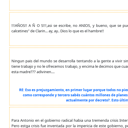
!!!AÑOS!! A Ñ O S!!!,asi se escribe, no ANIOS, y bueno, que se p
calcetines" de Clarin... ay, ay.. Dios lo que es el hambre!!
Ningun pais del mundo se desarrolla tentando a la gente a vivir si
tiene trabajo y no le ofrecemos trabajo, y encima le decimos que cua
esta madre??? adivinen....
RE: Eso es prejuzgamiento, en primer lugar porque todos no pie
como corresponde y tercero sabés cuántos millones de planes
actualmente por decreto?. Esto últi
Para Antonio en el gobierno radical habia una tremenda crisis Inte
Pero estga crisis fue inventada por la impericia de este gobierno, 