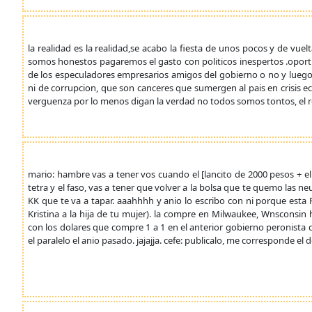
la realidad es la realidad,se acabo la fiesta de unos pocos y de vu
somos honestos pagaremos el gasto con politicos inespertos .oport
de los especuladores empresarios amigos del gobierno o no y luego s
ni de corrupcion, que son canceres que sumergen al pais en crisis e
verguenza por lo menos digan la verdad no todos somos tontos, el re
mario: hambre vas a tener vos cuando el [lancito de 2000 pesos + el
tetra y el faso, vas a tener que volver a la bolsa que te quemo las n
KK que te va a tapar. aaahhhh y anio lo escribo con ni porque esta
Kristina a la hija de tu mujer). la compre en Milwaukee, Wnsconsi
con los dolares que compre 1 a 1 en el anterior gobierno peronista 
el paralelo el anio pasado. jajajja. cefe: publicalo, me corresponde el 