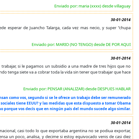
Enviado por: maria (xxxx) desde villaguay
30-01-2014
uede esperar de Juancho Talarga, cada vez mas necio, y super "chupa
Enviado por: MARIO (NO TENGO) desde DE POR AQUI
30-01-2014
n trabajar, si le pagamos un subsidio a una madre de tres hijos que no
ndo tenga siete va a cobrar toda la vida sin tener que trabajar que hace
Enviado por: PENSAR (ANALIZAR) desde DESPUES HABLAR
nsan como vos, segundo si se le ofrece un trabajo debe ser remunerado
 sociales tiene EEUU? y las medidas que esta dispuesto a tomar Obama
mo porque vos decís que en ningún país del mundo sucede algo similar.
30-01-2014
rnacional, casi todo lo que exportaba argentina no se podiua exportar,
pensa un poco, analisa, y decime si estoy equivocado venis de casi diez