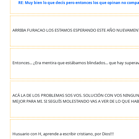
RE: Muy bien lo que decís pero entonces los que opinan no compa
ARRIBA FURACAO LOS ESTAMOS ESPERANDO ESTE AÑO NUEVAMENT
Entonces... ¿Era mentira que estábamos blindados... que hay superav
ACÁ LA DE LOS PROBLEMAS SOS VOS. SOLUCIÓN CON VOS NINGUNA
MEJOR PARA MI. SI SEGUÍS MOLESTANDO VAS A VER DE LO QUE HAB
Husuario con H, aprende a escribir cristiano, por Dios!!!