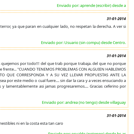
Enviado por: aprende (escribir) desde a
31-01-2014
terror, ya que paran en cualquier lado, no respetan la derecha. A ver si
Enviado por: Usuario (sin compu) desde Centro.
31-01-2014
uejemos por todo!!! del que trab porque trabaja. del que no porque
de ir de frente... "CUANDO TENEMOS PROBLEMAS CON ALGUIEN HABLEMOS
O QUE CORRESPONDA Y A SU VEZ LLEVAR PROPUESTAS ANTE LA
por este medio o cual fuere.... sin dar la cara y a veces ensuciando a
 y lamentablemente asi jamas progresaremos.... Gracias ceferino por
Enviado por: andrea (no tengo) desde villaguay
31-01-2014
stibles ni en la costa esta tan caro
Enviado por: osvaldo (notengo) desde bs as