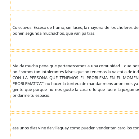
Colectivos: Exceso de humo, sin luces, la mayoria de los choferes de 
ponen segunda muchachos, que van pa tras.
Me da mucha pena que pertenezcamos a una comunidad... que nos q
no!! somos tan intolerantes falsos que no tenemos la valentia 
CON LA PERSONA QUE TENEMOS EL PROBLEMA EN EL MOMENT
PROBLEMATICA"" no hacer la tontera de mandar mens anonimos ya sea 
gente que porque no nos guste la cara o lo que fuere la juzgamos
bridarme tu espacio.
ase unos dias vine de villaguay como pueden vender tan caro los come