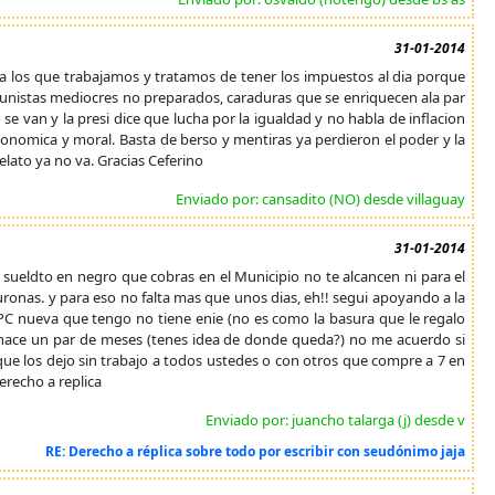
31-01-2014
elta los que trabajamos y tratamos de tener los impuestos al dia porque
unistas mediocres no preparados, caraduras que se enriquecen ala par
e van y la presi dice que lucha por la igualdad y no habla de inflacion
conomica y moral. Basta de berso y mentiras ya perdieron el poder y la
lato ya no va. Gracias Ceferino
Enviado por: cansadito (NO) desde villaguay
31-01-2014
 sueldto en negro que cobras en el Municipio no te alcancen ni para el
euronas. y para eso no falta mas que unos dias, eh!! segui apoyando a la
 PC nueva que tengo no tiene enie (no es como la basura que le regalo
n hace un par de meses (tenes idea de donde queda?) no me acuerdo si
que los dejo sin trabajo a todos ustedes o con otros que compre a 7 en
derecho a replica
Enviado por: juancho talarga (j) desde v
RE: Derecho a réplica sobre todo por escribir con seudónimo jaja