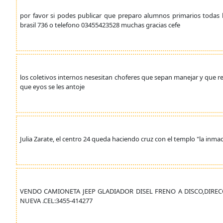
por favor si podes publicar que preparo alumnos primarios todas l
brasil 736 o telefono 03455423528 muchas gracias cefe
los coletivos internos nesesitan choferes que sepan manejar y que 
que eyos se les antoje
Julia Zarate, el centro 24 queda haciendo cruz con el templo "la inmacu
VENDO CAMIONETA JEEP GLADIADOR DISEL FRENO A DISCO,DIR
NUEVA .CEL:3455-414277