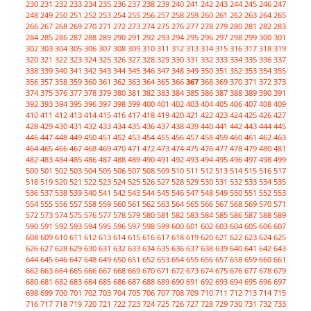
230
231
232
233
234
235
236
237
238
239
240
241
242
243
244
245
246
247
248
249
250
251
252
253
254
255
256
257
258
259
260
261
262
263
264
265
266
267
268
269
270
271
272
273
274
275
276
277
278
279
280
281
282
283
284
285
286
287
288
289
290
291
292
293
294
295
296
297
298
299
300
301
302
303
304
305
306
307
308
309
310
311
312
313
314
315
316
317
318
319
320
321
322
323
324
325
326
327
328
329
330
331
332
333
334
335
336
337
338
339
340
341
342
343
344
345
346
347
348
349
350
351
352
353
354
355
356
357
358
359
360
361
362
363
364
365
366
367
368
369
370
371
372
373
374
375
376
377
378
379
380
381
382
383
384
385
386
387
388
389
390
391
392
393
394
395
396
397
398
399
400
401
402
403
404
405
406
407
408
409
410
411
412
413
414
415
416
417
418
419
420
421
422
423
424
425
426
427
428
429
430
431
432
433
434
435
436
437
438
439
440
441
442
443
444
445
446
447
448
449
450
451
452
453
454
455
456
457
458
459
460
461
462
463
464
465
466
467
468
469
470
471
472
473
474
475
476
477
478
479
480
481
482
483
484
485
486
487
488
489
490
491
492
493
494
495
496
497
498
499
500
501
502
503
504
505
506
507
508
509
510
511
512
513
514
515
516
517
518
519
520
521
522
523
524
525
526
527
528
529
530
531
532
533
534
535
536
537
538
539
540
541
542
543
544
545
546
547
548
549
550
551
552
553
554
555
556
557
558
559
560
561
562
563
564
565
566
567
568
569
570
571
572
573
574
575
576
577
578
579
580
581
582
583
584
585
586
587
588
589
590
591
592
593
594
595
596
597
598
599
600
601
602
603
604
605
606
607
608
609
610
611
612
613
614
615
616
617
618
619
620
621
622
623
624
625
626
627
628
629
630
631
632
633
634
635
636
637
638
639
640
641
642
643
644
645
646
647
648
649
650
651
652
653
654
655
656
657
658
659
660
661
662
663
664
665
666
667
668
669
670
671
672
673
674
675
676
677
678
679
680
681
682
683
684
685
686
687
688
689
690
691
692
693
694
695
696
697
698
699
700
701
702
703
704
705
706
707
708
709
710
711
712
713
714
715
716
717
718
719
720
721
722
723
724
725
726
727
728
729
730
731
732
733