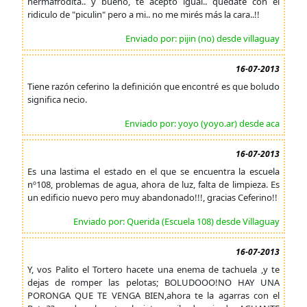
hermafrodita.. y bueno, te acepto igual.. quedate con el
ridiculo de "piculin" pero a mi.. no me mirés más la cara..!!
Enviado por: pijin (no) desde villaguay
16-07-2013
Tiene razón ceferino la definición que encontré es que boludo
significa necio.
Enviado por: yoyo (yoyo.ar) desde aca
16-07-2013
Es una lastima el estado en el que se encuentra la escuela
nº108, problemas de agua, ahora de luz, falta de limpieza. Es
un edificio nuevo pero muy abandonado!!!, gracias Ceferino!!
Enviado por: Querida (Escuela 108) desde Villaguay
16-07-2013
Y, vos Palito el Tortero hacete una enema de tachuela ,y te
dejas de romper las pelotas; BOLUDOOO!NO HAY UNA
PORONGA QUE TE VENGA BIEN,ahora te la agarras con el