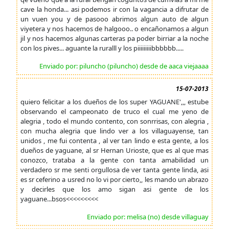
cave la honda... asi podemos ir con la vagancia a difrutar de
un vuen you y de pasooo abrimos algun auto de algun
viyetera y nos hacemos de halgooo.. o encañonamos a algun
jil y nos hacemos algunas carteras pa poder birriar a la noche
con los pives... aguante la ruralll y los piiiiiiiiibbbbbb.....
Enviado por: piluncho (piluncho) desde de aaca viejaaaa
15-07-2013
quiero felicitar a los dueños de los super YAGUANE',,, estube
observando el campeonato de truco el cual me yeno de
alegria , todo el mundo contento, con sonrrisas, con alegria ,
con mucha alegria que lindo ver a los villaguayense, tan
unidos , me fui contenta , al ver tan lindo e esta gente, a los
dueños de yaguane, al sr Hernan Urioste, que es al que mas
conozco, trataba a la gente con tanta amabilidad un
verdadero sr me senti orgullosa de ver tanta gente linda, asi
es sr ceferino a usred no lo vi por cierto,, les mando un abrazo
y decirles que los amo sigan asi gente de los
yaguane...bsos<<<<<<<<<
Enviado por: melisa (no) desde villaguay