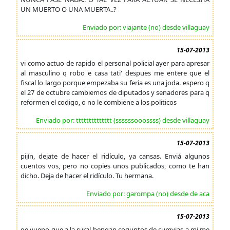
UN MUERTO O UNA MUERTA..?
Enviado por: viajante (no) desde villaguay
15-07-2013
vi como actuo de rapido el personal policial ayer para apresar
al masculino q robo e casa tati' despues me entere que el
fiscal lo largo porque empezaba su feria es una joda. espero q
el 27 de octubre cambiemos de diputados y senadores para q
reformen el codigo, o no le combiene a los politicos
Enviado por: tttttttttttttt (ssssssooossss) desde villaguay
15-07-2013
pijín, dejate de hacer el ridículo, ya cansas. Enviá algunos
cuentos vos, pero no copies unos publicados, como te han
dicho. Deja de hacer el ridículo. Tu hermana.
Enviado por: garompa (no) desde de aca
15-07-2013
qe vueno que a la rural bengan coguntos de cumvias a mi me