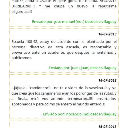
Pato??, anda a lavarte el ojete gorila de mierda. AGUANTE
URRIBARRI!!!! Y me chupa un huevo la reputisima
oligarquia!!!
Enviado por: jose manuel (no..) desde de villaguay
16-07-2013
Escuela 108-42, estoy de acuerdo con lo planteado por el
personal directivo de esta escuela, es responsable y
preventivo ante un accidente, que después lamentamos y
publicamos.
Enviado por: juan (juan) desde villaguay
16-07-2013
...jajajaja.. "camionero"... no te olvides de la vaselina..!! y yo
que creía que los camioneros eran los porongas de las rutas, y
al final... mirá vos adonde terminaron..!!!! ensartados,
abotonados y para colmo se enteró el mundo entero..!!
Enviado por: inocencio (no) desde villaguay
16-07-2013