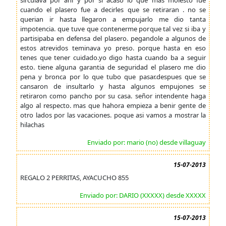
sirculava por ahi y por si acaso lo que mas molesto fue
cuando el plasero fue a decirles que se retiraran . no se
querian ir hasta llegaron a empujarlo me dio tanta
impotencia. que tuve que contenerme porque tal vez si iba y
partisipaba en defensa del plasero. pegandole a algunos de
estos atrevidos teminava yo preso. porque hasta en eso
tenes que tener cuidado.yo digo hasta cuando ba a seguir
esto. tiene alguna garantia de seguridad el plasero me dio
pena y bronca por lo que tubo que pasar.despues que se
cansaron de insultarlo y hasta algunos empujones se
retiraron como pancho por su casa. señor intendente haga
algo al respecto. mas que hahora empieza a benir gente de
otro lados por las vacaciones. poque asi vamos a mostrar la
hilachas
Enviado por: mario (no) desde villaguay
15-07-2013
REGALO 2 PERRITAS, AYACUCHO 855
Enviado por: DARIO (XXXXX) desde XXXXX
15-07-2013