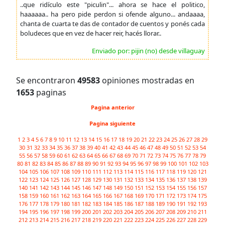
..que ridículo este "piculin"... ahora se hace el politico,
haaaaaa.. ha pero pide perdon si ofende alguno... andaaaa,
chanta de cuarta te das de contador de cuentos y ponés cada
boludeces que en vez de hacer reir, hacés llorar..
Enviado por: pijin (no) desde villaguay
Se encontraron
49583
opiniones mostradas en
1653
paginas
Pagina anterior
Pagina siguiente
1
2
3
4
5
6
7
8
9
10
11
12
13
14
15
16
17
18
19
20
21
22
23
24
25
26
27
28
29
30
31
32
33
34
35
36
37
38
39
40
41
42
43
44
45
46
47
48
49
50
51
52
53
54
55
56
57
58
59
60
61
62
63
64
65
66
67
68
69
70
71
72
73
74
75
76
77
78
79
80
81
82
83
84
85
86
87
88
89
90
91
92
93
94
95
96
97
98
99
100
101
102
103
104
105
106
107
108
109
110
111
112
113
114
115
116
117
118
119
120
121
122
123
124
125
126
127
128
129
130
131
132
133
134
135
136
137
138
139
140
141
142
143
144
145
146
147
148
149
150
151
152
153
154
155
156
157
158
159
160
161
162
163
164
165
166
167
168
169
170
171
172
173
174
175
176
177
178
179
180
181
182
183
184
185
186
187
188
189
190
191
192
193
194
195
196
197
198
199
200
201
202
203
204
205
206
207
208
209
210
211
212
213
214
215
216
217
218
219
220
221
222
223
224
225
226
227
228
229