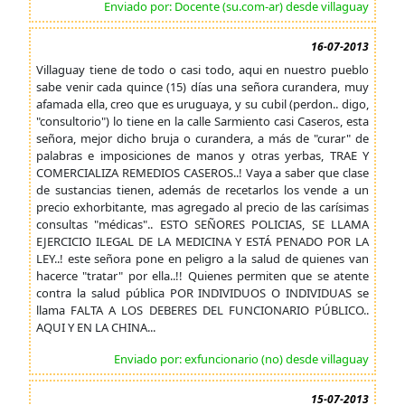
Enviado por: Docente (su.com-ar) desde villaguay
16-07-2013
Villaguay tiene de todo o casi todo, aqui en nuestro pueblo
sabe venir cada quince (15) días una señora curandera, muy
afamada ella, creo que es uruguaya, y su cubil (perdon.. digo,
"consultorio") lo tiene en la calle Sarmiento casi Caseros, esta
señora, mejor dicho bruja o curandera, a más de "curar" de
palabras e imposiciones de manos y otras yerbas, TRAE Y
COMERCIALIZA REMEDIOS CASEROS..! Vaya a saber que clase
de sustancias tienen, además de recetarlos los vende a un
precio exhorbitante, mas agregado al precio de las carísimas
consultas "médicas".. ESTO SEÑORES POLICIAS, SE LLAMA
EJERCICIO ILEGAL DE LA MEDICINA Y ESTÁ PENADO POR LA
LEY..! este señora pone en peligro a la salud de quienes van
hacerce "tratar" por ella..!! Quienes permiten que se atente
contra la salud pública POR INDIVIDUOS O INDIVIDUAS se
llama FALTA A LOS DEBERES DEL FUNCIONARIO PÚBLICO..
AQUI Y EN LA CHINA...
Enviado por: exfuncionario (no) desde villaguay
15-07-2013