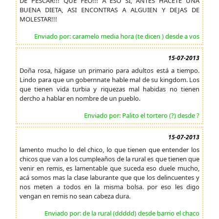
DE PESCAR!!! QUE FEO!!! A ESO SI, ANTES HACETE UNA
BUENA DIETA, ASI ENCONTRAS A ALGUIEN Y DEJAS DE
MOLESTAR!!!
Enviado por: caramelo media hora (te dicen ) desde a vos
15-07-2013
Doña rosa, hágase un primario para adultos está a tiempo.
Lindo para que un gobernnate hable mal de su kingdom. Los
que tienen vida turbia y riquezas mal habidas no tienen
dercho a hablar en nombre de un pueblo.
Enviado por: Palito el tortero (?) desde ?
15-07-2013
lamento mucho lo del chico, lo que tienen que entender los
chicos que van a los cumpleaños de la rural es que tienen que
venir en remis, es lamentable que suceda eso duele mucho,
acá somos mas la clase laburante que que los delincuentes y
nos meten a todos en la misma bolsa. por eso les digo
vengan en remis no sean cabeza dura.
Enviado por: de la rural (ddddd) desde barrio el chaco