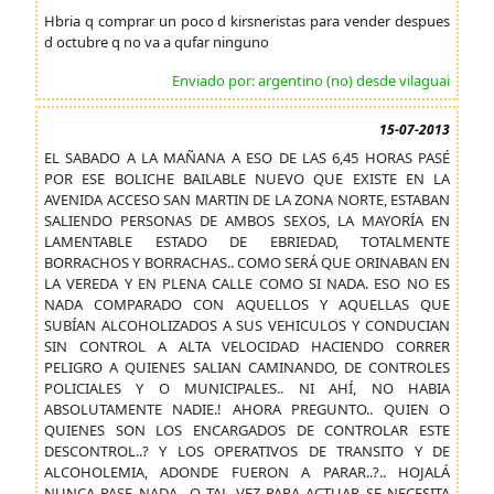
Hbria q comprar un poco d kirsneristas para vender despues
d octubre q no va a qufar ninguno
Enviado por: argentino (no) desde vilaguai
15-07-2013
EL SABADO A LA MAÑANA A ESO DE LAS 6,45 HORAS PASÉ
POR ESE BOLICHE BAILABLE NUEVO QUE EXISTE EN LA
AVENIDA ACCESO SAN MARTIN DE LA ZONA NORTE, ESTABAN
SALIENDO PERSONAS DE AMBOS SEXOS, LA MAYORÍA EN
LAMENTABLE ESTADO DE EBRIEDAD, TOTALMENTE
BORRACHOS Y BORRACHAS.. COMO SERÁ QUE ORINABAN EN
LA VEREDA Y EN PLENA CALLE COMO SI NADA. ESO NO ES
NADA COMPARADO CON AQUELLOS Y AQUELLAS QUE
SUBÍAN ALCOHOLIZADOS A SUS VEHICULOS Y CONDUCIAN
SIN CONTROL A ALTA VELOCIDAD HACIENDO CORRER
PELIGRO A QUIENES SALIAN CAMINANDO, DE CONTROLES
POLICIALES Y O MUNICIPALES.. NI AHÍ, NO HABIA
ABSOLUTAMENTE NADIE.! AHORA PREGUNTO.. QUIEN O
QUIENES SON LOS ENCARGADOS DE CONTROLAR ESTE
DESCONTROL..? Y LOS OPERATIVOS DE TRANSITO Y DE
ALCOHOLEMIA, ADONDE FUERON A PARAR..?.. HOJALÁ
NUNCA PASE NADA.. O TAL VEZ PARA ACTUAR SE NECESITA