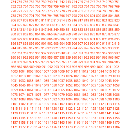
734
735
736
737
738
739
740
741
742
743
744
745
746
747
748
749
750
751
752
753
754
755
756
757
758
759
760
761
762
763
764
765
766
767
768
769
770
771
772
773
774
775
776
777
778
779
780
781
782
783
784
785
786
787
788
789
790
791
792
793
794
795
796
797
798
799
800
801
802
803
804
805
806
807
808
809
810
811
812
813
814
815
816
817
818
819
820
821
822
823
824
825
826
827
828
829
830
831
832
833
834
835
836
837
838
839
840
841
842
843
844
845
846
847
848
849
850
851
852
853
854
855
856
857
858
859
860
861
862
863
864
865
866
867
868
869
870
871
872
873
874
875
876
877
878
879
880
881
882
883
884
885
886
887
888
889
890
891
892
893
894
895
896
897
898
899
900
901
902
903
904
905
906
907
908
909
910
911
912
913
914
915
916
917
918
919
920
921
922
923
924
925
926
927
928
929
930
931
932
933
934
935
936
937
938
939
940
941
942
943
944
945
946
947
948
949
950
951
952
953
954
955
956
957
958
959
960
961
962
963
964
965
966
967
968
969
970
971
972
973
974
975
976
977
978
979
980
981
982
983
984
985
986
987
988
989
990
991
992
993
994
995
996
997
998
999
1000
1001
1002
1003
1004
1005
1006
1007
1008
1009
1010
1011
1012
1013
1014
1015
1016
1017
1018
1019
1020
1021
1022
1023
1024
1025
1026
1027
1028
1029
1030
1031
1032
1033
1034
1035
1036
1037
1038
1039
1040
1041
1042
1043
1044
1045
1046
1047
1048
1049
1050
1051
1052
1053
1054
1055
1056
1057
1058
1059
1060
1061
1062
1063
1064
1065
1066
1067
1068
1069
1070
1071
1072
1073
1074
1075
1076
1077
1078
1079
1080
1081
1082
1083
1084
1085
1086
1087
1088
1089
1090
1091
1092
1093
1094
1095
1096
1097
1098
1099
1100
1101
1102
1103
1104
1105
1106
1107
1108
1109
1110
1111
1112
1113
1114
1115
1116
1117
1118
1119
1120
1121
1122
1123
1124
1125
1126
1127
1128
1129
1130
1131
1132
1133
1134
1135
1136
1137
1138
1139
1140
1141
1142
1143
1144
1145
1146
1147
1148
1149
1150
1151
1152
1153
1154
1155
1156
1157
1158
1159
1160
1161
1162
1163
1164
1165
1166
1167
1168
1169
1170
1171
1172
1173
1174
1175
1176
1177
1178
1179
1180
1181
1182
1183
1184