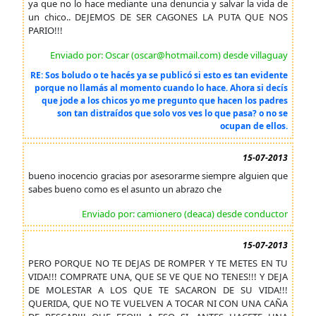
ya que no lo hace mediante una denuncia y salvar la vida de
un chico.. DEJEMOS DE SER CAGONES LA PUTA QUE NOS
PARIO!!!
Enviado por: Oscar (oscar@hotmail.com) desde villaguay
RE: Sos boludo o te hacés ya se publicó si esto es tan evidente
porque no llamás al momento cuando lo hace. Ahora si decís
que jode a los chicos yo me pregunto que hacen los padres
son tan distraídos que solo vos ves lo que pasa? o no se
ocupan de ellos.
15-07-2013
bueno inocencio gracias por asesorarme siempre alguien que
sabes bueno como es el asunto un abrazo che
Enviado por: camionero (deaca) desde conductor
15-07-2013
PERO PORQUE NO TE DEJAS DE ROMPER Y TE METES EN TU
VIDA!!! COMPRATE UNA, QUE SE VE QUE NO TENES!!! Y DEJA
DE MOLESTAR A LOS QUE TE SACARON DE SU VIDA!!!
QUERIDA, QUE NO TE VUELVEN A TOCAR NI CON UNA CAÑA