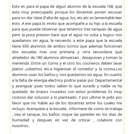
Esto es para el papa de algun alumno de la escuela 108, que
esta muy preocupado porque los docentes ponen excusas
para no dar clase (Falta de agua, luz, etc.etc es lamentable leer
esto .A ese papa lo invito que acompañe a su hijo a la escuela
para que puede observar que tenemos tres tanques de agua
pero la poca presion hace que el agua no suba y logico nos
quedamos sin agua, le recuerdo a este papa que la escuela
tiene 650 alumnos de ambos turnos que ademas funcionan
dos escuelas mas una primaria y otra secundaria que
alrededor de 180 alumnos almuerzan , desayunan y toman la
merienda .Entre un turno y el otro los cocineros deben lavar
platos ,cubiertos etc.e higienizar el comedor y la cocina.Los
alumnos usan los baños y nos quedamos sin agua. En cuanto
a la falta de energia electrica podria pasar por Departamental
y averiguar pues todos saben lo que sucede y nadie se ha
quedado de brazos cruzados con estos problemas Es muy
costoso dar solucion a lo planteado. Y por ultimo le pido por
favor que no hable asi de los docentes entre los cuales me
incluyo. Acerquese a la escuela , informese de como se trabaja
, vea el tanque, los baños toque las paredes en los dias de
humedad y despues en vez de criticar , colabore con
nosotros.